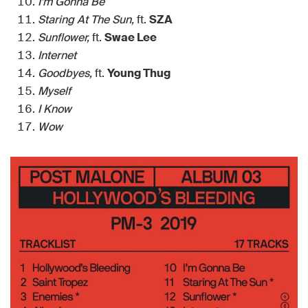
I’m Gonna Be
Staring At The Sun,
ft.
SZA
Sunflower,
ft.
Swae Lee
Internet
Goodbyes,
ft.
Young Thug
Myself
I Know
Wow