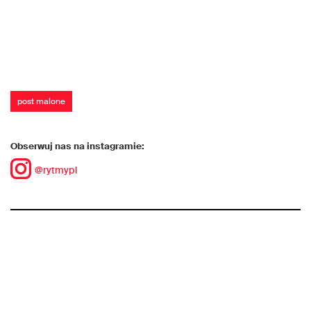
post malone
Obserwuj nas na instagramie:
@rytmypl