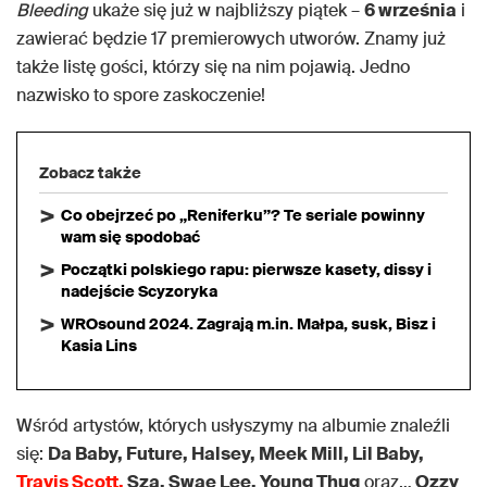
Bleeding
ukaże się już w najbliższy piątek –
6 września
i
zawierać będzie 17 premierowych utworów. Znamy już
także listę gości, którzy się na nim pojawią. Jedno
nazwisko to spore zaskoczenie!
Zobacz także
Co obejrzeć po „Reniferku”? Te seriale powinny
wam się spodobać
Początki polskiego rapu: pierwsze kasety, dissy i
nadejście Scyzoryka
WROsound 2024. Zagrają m.in. Małpa, susk, Bisz i
Kasia Lins
Wśród artystów, których usłyszymy na albumie znaleźli
się:
Da Baby, Future, Halsey, Meek Mill, Lil Baby,
Travis Scott,
Sza, Swae Lee, Young Thug
oraz…
Ozzy