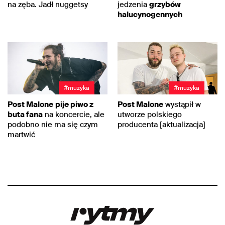
na zęba. Jadł nuggetsy
jedzenia
grzybów
halucynogennych
#muzyka
#muzyka
Post Malone
pije piwo z
Post Malone
wystąpił w
buta fana
na koncercie, ale
utworze polskiego
podobno nie ma się czym
producenta [aktualizacja]
martwić