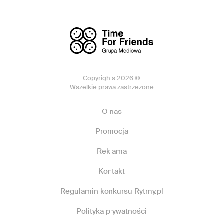
Copyrights 2026 ©
Wszelkie prawa zastrzeżone
O nas
Promocja
Reklama
Kontakt
Regulamin konkursu Rytmy.pl
Polityka prywatności