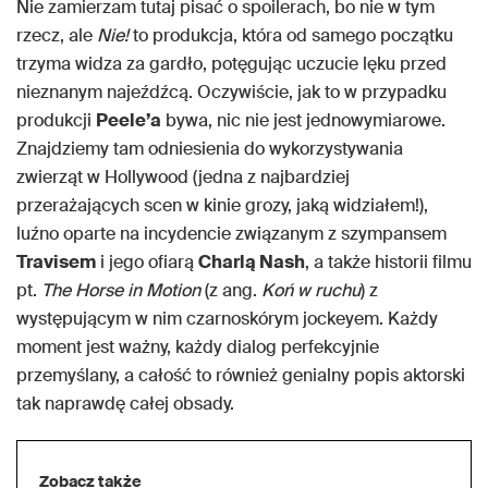
Nie zamierzam tutaj pisać o spoilerach, bo nie w tym
rzecz, ale
Nie!
to produkcja, która od samego początku
trzyma widza za gardło, potęgując uczucie lęku przed
nieznanym najeźdźcą. Oczywiście, jak to w przypadku
produkcji
Peele’a
bywa, nic nie jest jednowymiarowe.
Znajdziemy tam odniesienia do wykorzystywania
zwierząt w Hollywood (jedna z najbardziej
przerażających scen w kinie grozy, jaką widziałem!),
luźno oparte na incydencie związanym z szympansem
Travisem
i jego ofiarą
Charlą Nash
, a także historii filmu
pt.
The Horse in Motion
(z ang.
Koń w ruchu
) z
występującym w nim czarnoskórym jockeyem. Każdy
moment jest ważny, każdy dialog perfekcyjnie
przemyślany, a całość to również genialny popis aktorski
tak naprawdę całej obsady.
Zobacz także