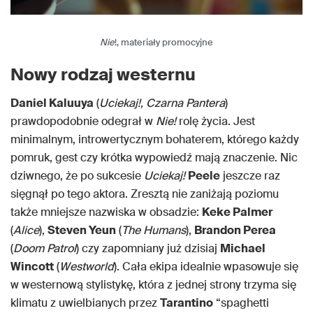
Nie
!, materiały promocyjne
Nowy rodzaj westernu
Daniel Kaluuya
(
Uciekaj!, Czarna Pantera
)
prawdopodobnie odegrał w
Nie!
rolę życia. Jest
minimalnym, introwertycznym bohaterem, którego każdy
pomruk, gest czy krótka wypowiedź mają znaczenie. Nic
dziwnego, że po sukcesie
Uciekaj!
Peele
jeszcze raz
sięgnął po tego aktora. Zresztą nie zaniżają poziomu
także mniejsze nazwiska w obsadzie:
Keke Palmer
(
Alice
),
Steven Yeun
(
The Humans
),
Brandon Perea
(
Doom Patrol
) czy zapomniany już dzisiaj
Michael
Wincott
(
Westworld
). Cała ekipa idealnie wpasowuje się
w westernową stylistykę, która z jednej strony trzyma się
klimatu z uwielbianych przez
Tarantino
“spaghetti