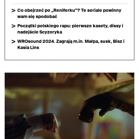
Co obejrzeć po „Reniferku”? Te seriale powinny
wam się spodobać
Początki polskiego rapu: pierwsze kasety, dissy i
nadejście Scyzoryka
WROsound 2024. Zagrają m.in. Małpa, susk, Bisz i
Kasia Lins