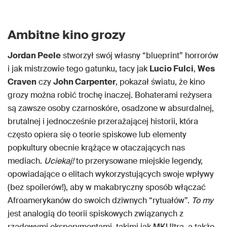
Ambitne kino grozy
Jordan Peele
stworzył swój własny “blueprint” horrorów
i jak mistrzowie tego gatunku, tacy jak
Lucio Fulci
,
Wes
Craven
czy
John Carpenter
, pokazał światu, że kino
grozy można robić trochę inaczej. Bohaterami reżysera
są zawsze osoby czarnoskóre, osadzone w absurdalnej,
brutalnej i jednocześnie przerażającej historii, która
często opiera się o teorie spiskowe lub elementy
popkultury obecnie krążące w otaczających nas
mediach.
Uciekaj!
to przerysowane miejskie legendy,
opowiadające o elitach wykorzystujących swoje wpływy
(bez spoilerów!), aby w makabryczny sposób włączać
Afroamerykanów do swoich dziwnych “rytuałów”.
To my
jest analogią do teorii spiskowych związanych z
rządowymi eksperymentami, takimi jak MKUltra, a także