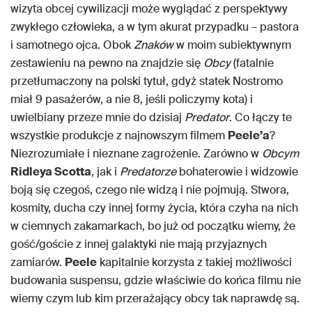
wizyta obcej cywilizacji może wyglądać z perspektywy
zwykłego człowieka, a w tym akurat przypadku – pastora
i samotnego ojca. Obok
Znaków
w moim subiektywnym
zestawieniu na pewno na znajdzie się
Obcy
(fatalnie
przetłumaczony na polski tytuł, gdyż statek Nostromo
miał 9 pasażerów, a nie 8, jeśli policzymy kota) i
uwielbiany przeze mnie do dzisiaj
Predator
. Co łączy te
wszystkie produkcje z najnowszym filmem
Peele’a
?
Niezrozumiałe i nieznane zagrożenie. Zarówno w
Obcym
Ridleya Scotta
, jak i
Predatorze
bohaterowie i widzowie
boją się czegoś, czego nie widzą i nie pojmują. Stwora,
kosmity, ducha czy innej formy życia, która czyha na nich
w ciemnych zakamarkach, bo już od początku wiemy, że
gość/goście z innej galaktyki nie mają przyjaznych
zamiarów.
Peele
kapitalnie korzysta z takiej możliwości
budowania suspensu, gdzie właściwie do końca filmu nie
wiemy czym lub kim przerażający obcy tak naprawdę są.