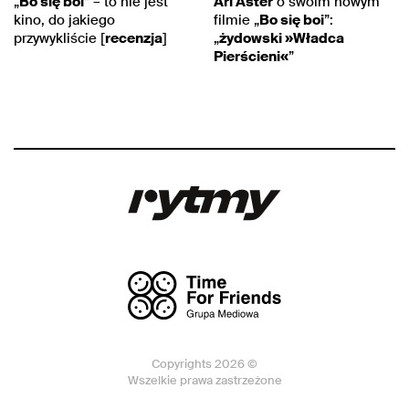
„
Bo się boi
” – to nie jest
Ari Aster
o swoim nowym
kino, do jakiego
filmie „
Bo się boi
”:
przywykliście [
recenzja
]
„
żydowski »Władca
Pierścieni«
”
Copyrights 2026 ©
Wszelkie prawa zastrzeżone