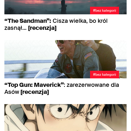
#bez kategorii
“The Sandman”:
Cisza wielka, bo król
zasnął…
[recenzja]
#bez kategorii
“Top Gun: Maverick”
: zarezerwowane dla
Asów
[recenzja]