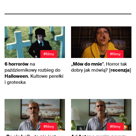
#filmy
#filmy
6 horrorów
na
„
Mów do mnie
”. Horror tak
październikowy rozbieg do
dobry jak mówią? [
recenzja
]
Halloween
. Kultowe perełki
i groteska
#filmy
#filmy