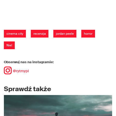
cinema city
recenzja
jordan peele
horror
Nie!
Obserwuj nas na instagramie:
@rytmypl
Sprawdź także