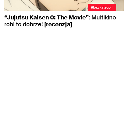
#bez kategorii
“Jujutsu Kaisen 0: The Movie”
: Multikino
robi to dobrze!
[recenzja]