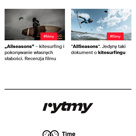
#filmy
#filmy
„Allseasons”
– kitesurfing i
“
AllSeasons
“. Jedyny taki
pokonywanie własnych
dokument o
kitesurfingu
słabości. Recenzja filmu