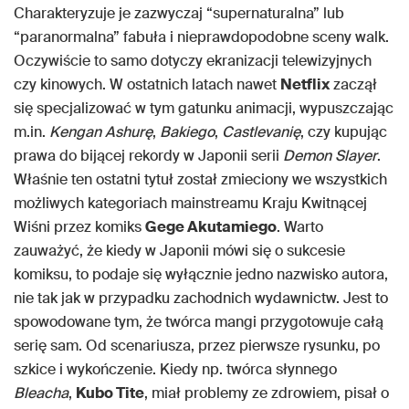
Charakteryzuje je zazwyczaj “supernaturalna” lub
“paranormalna” fabuła i nieprawdopodobne sceny walk.
Oczywiście to samo dotyczy ekranizacji telewizyjnych
czy kinowych. W ostatnich latach nawet
Netflix
zaczął
się specjalizować w tym gatunku animacji, wypuszczając
m.in.
Kengan Ashurę
,
Bakiego
,
Castlevanię
, czy kupując
prawa do bijącej rekordy w Japonii serii
Demon Slayer
.
Właśnie ten ostatni tytuł został zmieciony we wszystkich
możliwych kategoriach mainstreamu Kraju Kwitnącej
Wiśni przez komiks
Gege Akutamiego
. Warto
zauważyć, że kiedy w Japonii mówi się o sukcesie
komiksu, to podaje się wyłącznie jedno nazwisko autora,
nie tak jak w przypadku zachodnich wydawnictw. Jest to
spowodowane tym, że twórca mangi przygotowuje całą
serię sam. Od scenariusza, przez pierwsze rysunku, po
szkice i wykończenie. Kiedy np. twórca słynnego
Bleacha
,
Kubo Tite
, miał problemy ze zdrowiem, pisał o