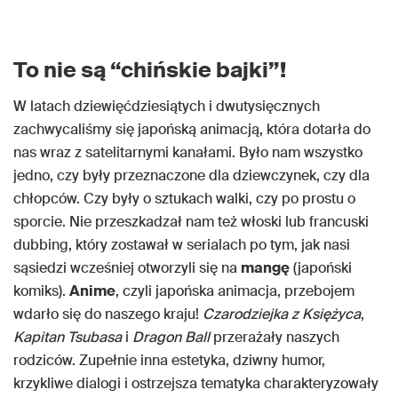
To nie są “chińskie bajki”!
W latach dziewięćdziesiątych i dwutysięcznych
zachwycaliśmy się japońską animacją, która dotarła do
nas wraz z satelitarnymi kanałami. Było nam wszystko
jedno, czy były przeznaczone dla dziewczynek, czy dla
chłopców. Czy były o sztukach walki, czy po prostu o
sporcie. Nie przeszkadzał nam też włoski lub francuski
dubbing, który zostawał w serialach po tym, jak nasi
sąsiedzi wcześniej otworzyli się na
mangę
(japoński
komiks).
Anime
, czyli japońska animacja, przebojem
wdarło się do naszego kraju!
Czarodziejka z Księżyca
,
Kapitan Tsubasa
i
Dragon Ball
przerażały naszych
rodziców. Zupełnie inna estetyka, dziwny humor,
krzykliwe dialogi i ostrzejsza tematyka charakteryzowały