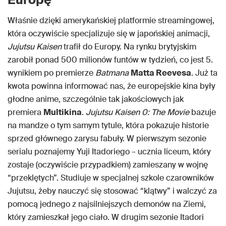
Właśnie dzięki amerykańskiej platformie streamingowej,
która oczywiście specjalizuje się w japońskiej animacji,
Jujutsu Kaisen
trafił do Europy. Na rynku brytyjskim
zarobił ponad 500 milionów funtów w tydzień, co jest 5.
wynikiem po premierze
Batmana
Matta Reevesa
. Już ta
kwota powinna informować nas, że europejskie kina były
głodne anime, szczególnie tak jakościowych jak
premiera
Multikina
.
Jujutsu Kaisen 0: The Movie
bazuje
na mandze o tym samym tytule, która pokazuje historie
sprzed głównego zarysu fabuły. W pierwszym sezonie
serialu poznajemy Yuji Itadoriego – ucznia liceum, który
zostaje (oczywiście przypadkiem) zamieszany w wojnę
“przeklętych”. Studiuje w specjalnej szkole czarowników
Jujutsu, żeby nauczyć się stosować “klątwy” i walczyć za
pomocą jednego z najsilniejszych demonów na Ziemi,
który zamieszkał jego ciało. W drugim sezonie Itadori