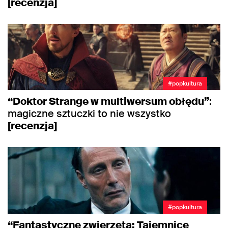
[recenzja]
#popkultura
“Doktor Strange w multiwersum obłędu”
:
magiczne sztuczki to nie wszystko
[recenzja]
#popkultura
“Fantastyczne zwierzęta: Tajemnice