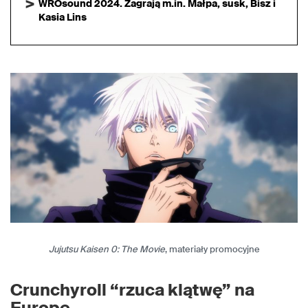
WROsound 2024. Zagrają m.in. Małpa, susk, Bisz i
Kasia Lins
Jujutsu Kaisen 0: The Movie
, materiały promocyjne
Crunchyroll “rzuca klątwę” na
Europę