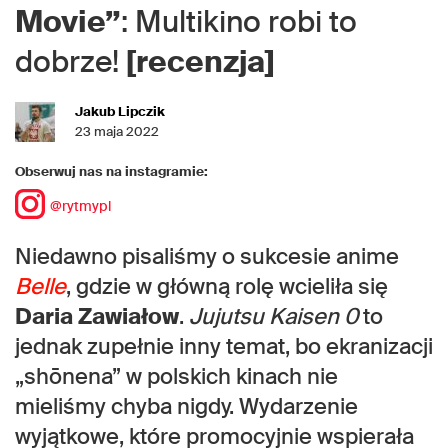
Movie”
: Multikino robi to
dobrze!
[recenzja]
Jakub Lipczik
23 maja 2022
Obserwuj nas na instagramie:
@rytmypl
Niedawno pisaliśmy o sukcesie anime
Belle
, gdzie w główną rolę wcieliła się
Daria Zawiałow
.
Jujutsu Kaisen 0
to
jednak zupełnie inny temat, bo ekranizacji
„shōnena” w polskich kinach nie
mieliśmy chyba nigdy. Wydarzenie
wyjątkowe, które promocyjnie wspierała