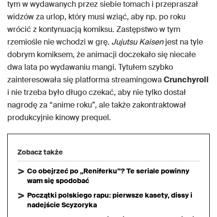
tym w wydawanych przez siebie tomach i przepraszał
widzów za urlop, który musi wziąć, aby np. po roku
wrócić z kontynuacją komiksu. Zastępstwo w tym
rzemiośle nie wchodzi w grę.
Jujutsu Kaisen
jest na tyle
dobrym komiksem, że animacji doczekało się niecałe
dwa lata po wydawaniu mangi. Tytułem szybko
zainteresowała się platforma streamingowa
Crunchyroll
i nie trzeba było długo czekać, aby nie tylko dostał
nagrodę za “anime roku”, ale także zakontraktował
produkcyjnie kinowy prequel.
Zobacz także
Co obejrzeć po „Reniferku”? Te seriale powinny
wam się spodobać
Początki polskiego rapu: pierwsze kasety, dissy i
nadejście Scyzoryka