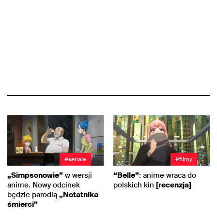
#seriale
#filmy
„Simpsonowie”
w wersji
“Belle”
: anime wraca do
anime. Nowy odcinek
polskich kin
[recenzja]
będzie parodią
„Notatnika
śmierci”