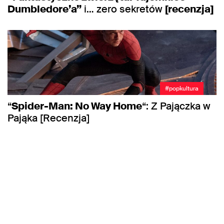
Dumbledore’a”
i… zero sekretów
[recenzja]
#popkultura
“
Spider-Man: No Way Home
“: Z Pajączka w
Pająka [Recenzja]