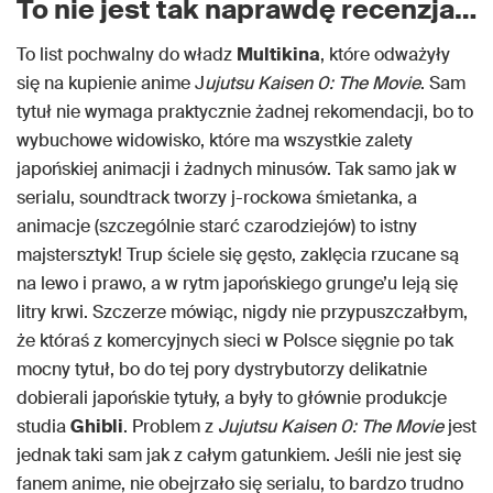
To nie jest tak naprawdę recenzja…
To list pochwalny do władz
Multikina
, które odważyły
się na kupienie anime J
ujutsu Kaisen 0: The Movie
. Sam
tytuł nie wymaga praktycznie żadnej rekomendacji, bo to
wybuchowe widowisko, które ma wszystkie zalety
japońskiej animacji i żadnych minusów. Tak samo jak w
serialu, soundtrack tworzy j-rockowa śmietanka, a
animacje (szczególnie starć czarodziejów) to istny
majstersztyk! Trup ściele się gęsto, zaklęcia rzucane są
na lewo i prawo, a w rytm japońskiego grunge’u leją się
litry krwi. Szczerze mówiąc, nigdy nie przypuszczałbym,
że któraś z komercyjnych sieci w Polsce sięgnie po tak
mocny tytuł, bo do tej pory dystrybutorzy delikatnie
dobierali japońskie tytuły, a były to głównie produkcje
studia
Ghibli
. Problem z
Jujutsu Kaisen 0: The Movie
jest
jednak taki sam jak z całym gatunkiem. Jeśli nie jest się
fanem anime, nie obejrzało się serialu, to bardzo trudno