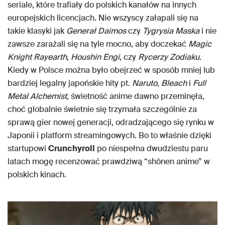
seriale, które trafiały do polskich kanałów na innych
europejskich licencjach. Nie wszyscy załapali się na
takie klasyki jak
Generał Daimos
czy
Tygrysia Maska
i nie
zawsze zarażali się na tyle mocno, aby doczekać
Magic
Knight Rayearth
,
Houshin Engi
, czy
Rycerzy Zodiaku
.
Kiedy w Polsce można było obejrzeć w sposób mniej lub
bardziej legalny japońskie hity pt.
Naruto
,
Bleach
i
Full
Metal Alchemist
, świetność anime dawno przeminęła,
choć globalnie świetnie się trzymała szczególnie za
sprawą gier nowej generacji, odradzającego się rynku w
Japonii i platform streamingowych. Bo to właśnie dzięki
startupowi
Crunchyroll
po niespełna dwudziestu paru
latach mogę recenzować prawdziwą “shōnen anime” w
polskich kinach.