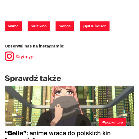
anime
multikino
manga
jujutsu kaisen
Obserwuj nas na instagramie:
@rytmypl
Sprawdź także
#popkultura
“Belle”
: anime wraca do polskich kin