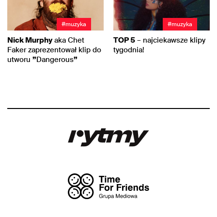
#muzyka
#muzyka
Nick Murphy
aka Chet
TOP 5
– najciekawsze klipy
Faker zaprezentował klip do
tygodnia!
utworu
”
Dangerous
”