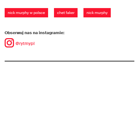
nick murphy w polsce
chet faker
nick murphy
Obserwuj nas na instagramie:
@rytmypl