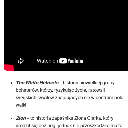
The White Helmets
– historia niewielkiej grupy
bohaterów, którzy, ryzykując życie, ratowali
syryjskich cywilów znajdujących się w centrum pola
walki
Zion
– to historia zapaśnika Ziona Clarka, który
urodził się bez nóg, jednak nie przeszkodziło mu to