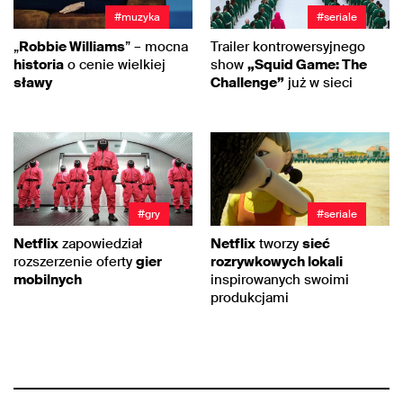
#muzyka
#seriale
„
Robbie Williams
” – mocna
Trailer kontrowersyjnego
historia
o cenie wielkiej
show
„Squid Game: The
sławy
Challenge”
już w sieci
#gry
#seriale
Netflix
zapowiedział
Netflix
tworzy
sieć
rozszerzenie oferty
gier
rozrywkowych lokali
mobilnych
inspirowanych swoimi
produkcjami