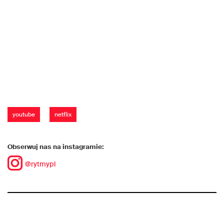
youtube
netflix
Obserwuj nas na instagramie:
@rytmypl