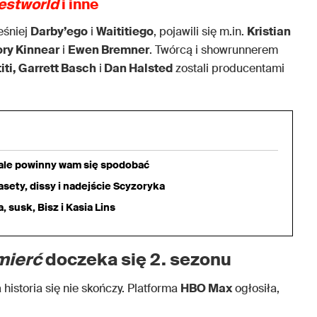
estworld
i inne
eśniej
Darby’ego
i
Waititiego
, pojawili się m.in.
Kristian
ry Kinnear
i
Ewen Bremner
. Twórcą i showrunnerem
iti, Garrett Basch
i
Dan Halsted
zostali producentami
iale powinny wam się spodobać
sety, dissy i nadejście Scyzoryka
 susk, Bisz i Kasia Lins
mierć
doczeka się 2. sezonu
 historia się nie skończy. Platforma
HBO Max
ogłosiła,