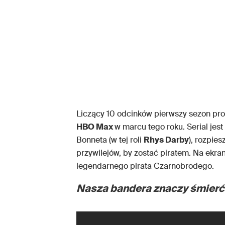
Liczący 10 odcinków pierwszy sezon pr
HBO Max
w marcu tego roku. Serial jes
Bonneta (w tej roli
Rhys Darby
), rozpie
przywilejów, by zostać piratem. Na ekrani
legendarnego pirata Czarnobrodego.
Nasza bandera znaczy śmierć