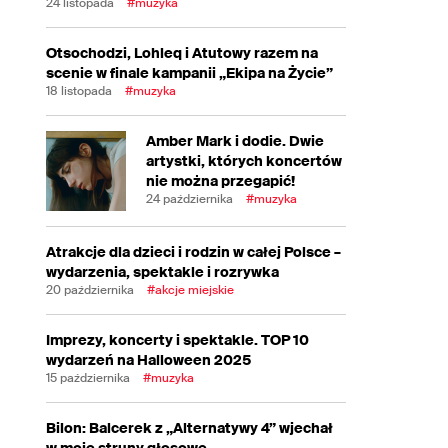
24 listopada
#muzyka
Otsochodzi, Lohleq i Atutowy razem na
scenie w finale kampanii „Ekipa na Życie”
18 listopada
#muzyka
Amber Mark i dodie. Dwie
artystki, których koncertów
nie można przegapić!
24 października
#muzyka
Atrakcje dla dzieci i rodzin w całej Polsce –
wydarzenia, spektakle i rozrywka
20 października
#akcje miejskie
Imprezy, koncerty i spektakle. TOP 10
wydarzeń na Halloween 2025
15 października
#muzyka
Bilon: Balcerek z „Alternatywy 4” wjechał
w moje struny głosowe