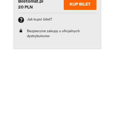
Biletomat.pl
KUP BILET
20 PLN
Jak kupić bilet?
Bezpieczne zakupy u oficjalnych
dystrybutorów