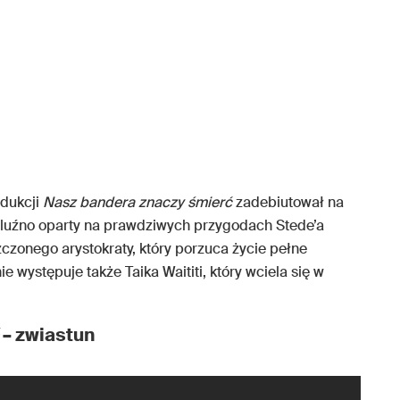
odukcji
Nasz bandera znaczy śmierć
zadebiutował na
t luźno oparty na prawdziwych przygodach Stede’a
szczonego arystokraty, który porzuca życie pełne
e występuje także Taika Waititi, który wciela się w
– zwiastun