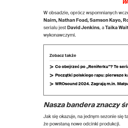
W
W obsadzie, oprócz wspomnianych wcz
Nairn, Nathan Foad, Samson Kayo, Ro
serialu jest
David Jenkins
, a
Taika Wait
wykonawczymi.
Zobacz także
Co obejrzeć po „Reniferku”? Te ser
Początki polskiego rapu: pierwsze ka
WROsound 2024. Zagrają m.in. Małpa,
Nasza bandera znaczy ś
Jak się okazuje, na jednym sezonie się ta
że powstaną nowe odcinki produkcji.