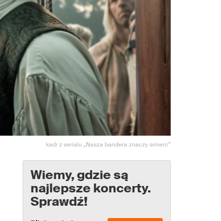
kadr z serialu „Nasza bandera znaczy śmierć”
Wiemy, gdzie są
najlepsze koncerty.
Sprawdź!