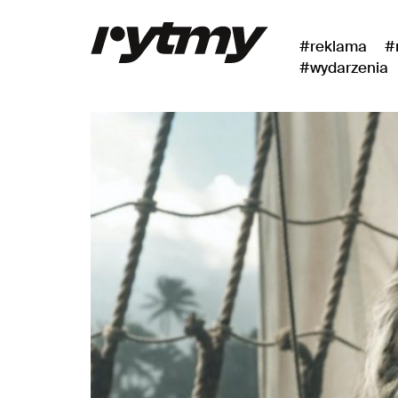
#reklama
#
#wydarzenia