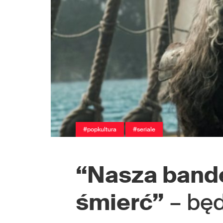
#popkultura
#seriale
“Nasza band
śmierć”
– będ