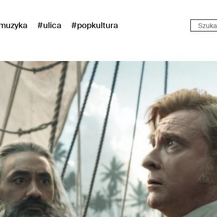
muzyka
#ulica
#popkultura