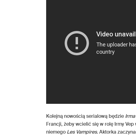
Kolejną nowością serialową będzie
Irma
Francji, żeby wcielić się w rolę Irmy Ve
niemego
Les Vampires
. Aktorka zaczyna