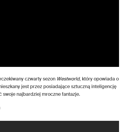
wyczekiwany czwarty sezon
Westworld
, który opowiada o
mieszkany jest przez posiadające sztuczną inteligencję
ć swoje najbardziej mroczne fantazje.
n