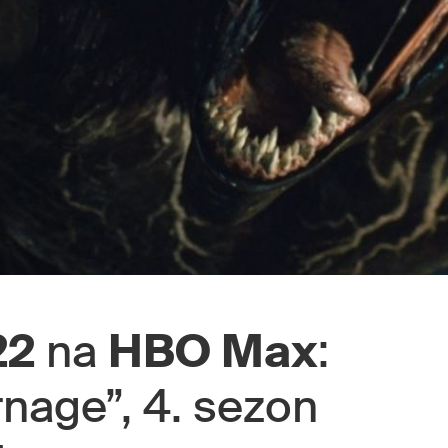
22
na
HBO Max
:
nage”, 4. sezon