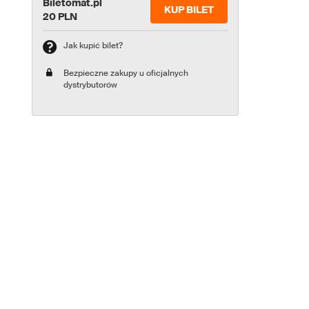
Biletomat.pl
KUP BILET
20 PLN
Jak kupić bilet?
Bezpieczne zakupy u oficjalnych
dystrybutorów