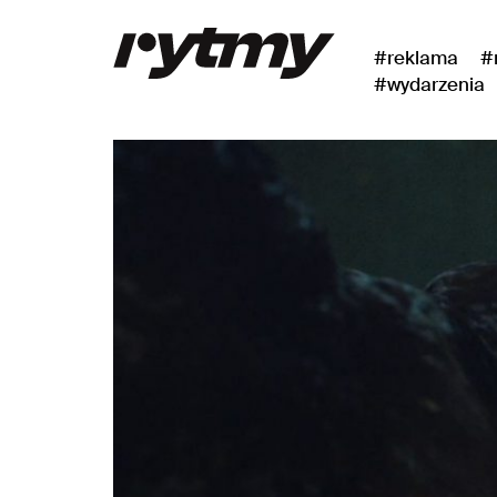
#reklama
#
#wydarzenia