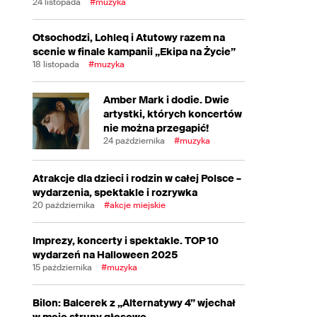
24 listopada
#muzyka
Otsochodzi, Lohleq i Atutowy razem na
scenie w finale kampanii „Ekipa na Życie”
18 listopada
#muzyka
Amber Mark i dodie. Dwie
artystki, których koncertów
nie można przegapić!
24 października
#muzyka
Atrakcje dla dzieci i rodzin w całej Polsce –
wydarzenia, spektakle i rozrywka
20 października
#akcje miejskie
Imprezy, koncerty i spektakle. TOP 10
wydarzeń na Halloween 2025
15 października
#muzyka
Bilon: Balcerek z „Alternatywy 4” wjechał
w moje struny głosowe