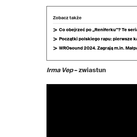
Zobacz także
Co obejrzeć po „Reniferku”? Te ser
Początki polskiego rapu: pierwsze ka
WROsound 2024. Zagrają m.in. Małpa,
Irma Vep
– zwiastun