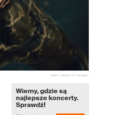
kadr z „Venom 2: Carnage"
Wiemy, gdzie są
najlepsze koncerty.
Sprawdź!