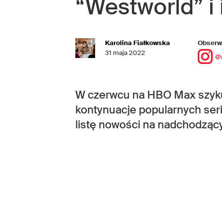
“Westworld” i 
Karolina Fiałkowska
Obserwu
31 maja 2022
@
W czerwcu na HBO Max szykuj
kontynuacje popularnych seria
listę nowości na nadchodzący