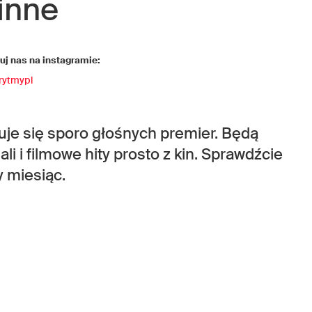
inne
j nas na instagramie:
rytmypl
e się sporo głośnych premier. Będą
li i filmowe hity prosto z kin. Sprawdźcie
 miesiąc.