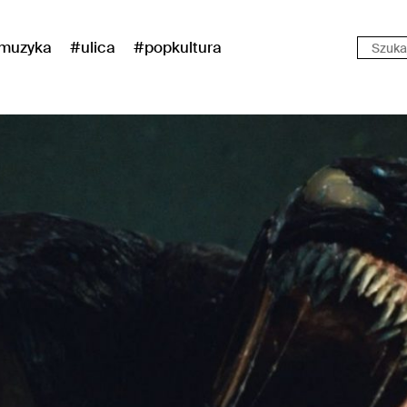
muzyka
#ulica
#popkultura