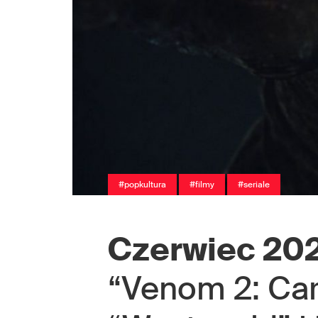
#popkultura
#filmy
#seriale
Czerwiec 20
“Venom 2: Car