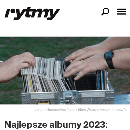
zdjęcie ilustracyjne (kadr z filmu „Wysyp żywych trupów”)
Najlepsze albumy 2023
: