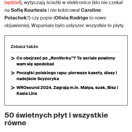
będzie
!), wytyczają ścieżki w elektronice (kto nie czekał
na
Sofię Kourtesis
i nie kobicował
Caroline
Polachek
?) czy popie (
Olivia Rodrigo
to nowe
objawienie). Wspaniale było usłyszeć wszystkie te płyty.
Zobacz także
Co obejrzeć po „Reniferku”? Te seriale powinny
wam się spodobać
Początki polskiego rapu: pierwsze kasety, dissy i
nadejście Scyzoryka
WROsound 2024. Zagrają m.in. Małpa, susk, Bisz i
Kasia Lins
50 świetnych płyt i wszystkie
równe