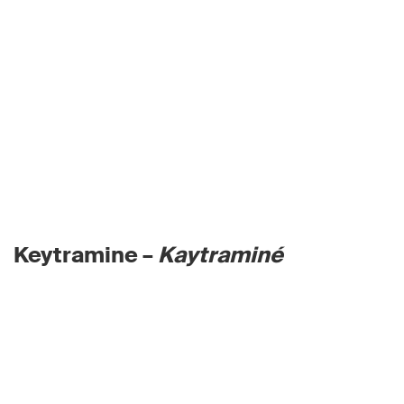
Keytramine –
Kaytraminé