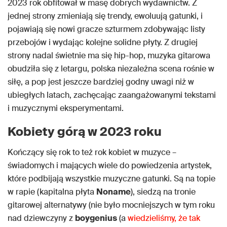
2023 rok obfitował w masę dobrych wydawnictw. Z
jednej strony zmieniają się trendy, ewoluują gatunki, i
pojawiają się nowi gracze szturmem zdobywając listy
przebojów i wydając kolejne solidne płyty. Z drugiej
strony nadal świetnie ma się hip-hop, muzyka gitarowa
obudziła się z letargu, polska niezależna scena rośnie w
siłę, a pop jest jeszcze bardziej godny uwagi niż w
ubiegłych latach, zachęcając zaangażowanymi tekstami
i muzycznymi eksperymentami.
Kobiety górą w 2023 roku
Kończący się rok to też rok kobiet w muzyce –
świadomych i mających wiele do powiedzenia artystek,
które podbijają wszystkie muzyczne gatunki. Są na topie
w rapie (kapitalna płyta
Noname
), siedzą na tronie
gitarowej alternatywy (nie było mocniejszych w tym roku
nad dziewczyny z
boygenius
(a
wiedzieliśmy, że tak