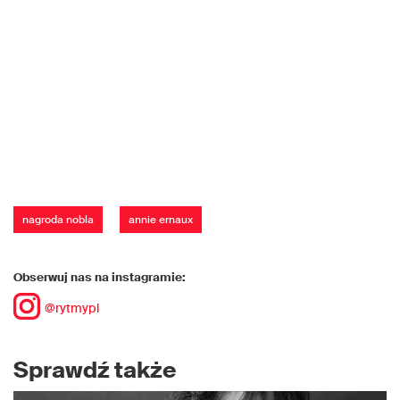
nagroda nobla
annie ernaux
Obserwuj nas na instagramie:
@rytmypl
Sprawdź także