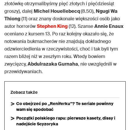
złotówkę otrzymalibyśmy pięć złotych i pięćdziesiąt
groszy), dalej
Michel Houellebecq
(8.50),
Ngugi Wa
Thiong
(11) oraz znany doskonale większości osób jako
autor horrorów
Stephen King
(12). Szanse
Annie Enaux
oceniano z kursem 13. Po raz kolejny okazało się, że
notowania bukmacherów nie znajdują dokładnego
odzwierciedlenia w rzeczywistości, choć i tak byli tym
razem bliżej niż w zeszłym roku. Wtedy bowiem
zwycięzcy,
Abdulrazaka Gurnaha
, nie uwzględnili w
przewidywaniach.
Zobacz także
Co obejrzeć po „Reniferku”? Te seriale powinny
wam się spodobać
Początki polskiego rapu: pierwsze kasety, dissy i
nadejście Scyzoryka