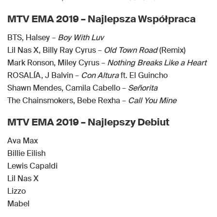
MTV EMA 2019 – Najlepsza Współpraca
BTS, Halsey –
Boy With Luv
Lil Nas X, Billy Ray Cyrus –
Old Town Road
(Remix)
Mark Ronson, Miley Cyrus –
Nothing Breaks Like a Heart
ROSALÍA, J Balvin –
Con Altura
ft. El Guincho
Shawn Mendes, Camila Cabello –
Señorita
The Chainsmokers, Bebe Rexha –
Call You Mine
MTV EMA 2019 – Najlepszy Debiut
Ava Max
Billie Eilish
Lewis Capaldi
Lil Nas X
Lizzo
Mabel