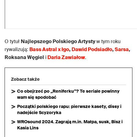
O tytuł
Najlepszego Polskiego Artysty
w tym roku
rywalizują:
Bass Astral x Igo
,
Dawid Podsiadło
,
Sarsa
,
Roksana Węgiel
i
Daria Zawiałow
.
Zobacz także
Co obejrzeć po „Reniferku”? Te seriale powinny
wam się spodobać
Początki polskiego rapu: pierwsze kasety, dissy i
nadejście Scyzoryka
WROsound 2024. Zagrają m.in. Małpa, susk, Bisz i
Kasia Lins