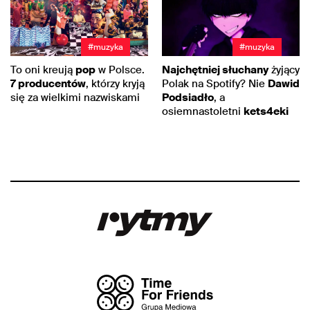
#muzyka
#muzyka
To oni kreują
pop
w Polsce.
Najchętniej słuchany
żyjący
7 producentów
, którzy kryją
Polak na Spotify? Nie
Dawid
się za wielkimi nazwiskami
Podsiadło
, a
osiemnastoletni
kets4eki