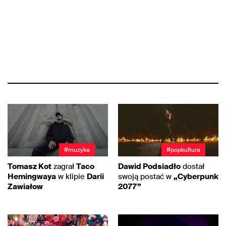
#muzyka
#popkultura
Tomasz Kot
zagrał
Taco
Dawid Podsiadło
dostał
Hemingwaya
w klipie
Darii
swoją postać w
„Cyberpunk
Zawiałow
2077”