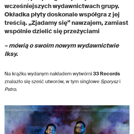
wcześniejszych wydawnictwach grupy.
Okładka płyty doskonale współgra z jej
treścią. „Zjadamy się” nawzajem, zamiast
wspólnie dzielić się przeżyciami
– mówią o swoim nowym wydawnictwie
Iksy.
Na krążku wydanym nakładem wytwórni
33 Records
znalazło się sześć utworów, w tym singlowe
Sporysz
i
Pstro
.