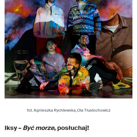
fot. Agnieszka Rychlewska_Ola Tłustochowicz
Iksy –
Być morze
, posłuchaj!