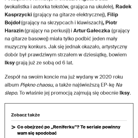
(wokalistka i autorka tekstów, grająca na ukulele),
Radek
Kasprzycki
(grający na gitarze elektrycznej),
Filip
Bojdoł
(grający na skrzypcach i klawiszach)
, Piotr
Harazin
(grający na perkusji)
i
Artur Gałeczka
(grający
na gitarze basowej) miała tylko podbić jeden mały
muzyczny konkurs. Jak się jednak okazało, artystyczny
dobór był prawdziwym strzałem w dziesiątkę, bowiem
Iksy
grają już ze sobą od 6 lat.
Zespół na swoim koncie ma już wydany w 2020 roku
album
Piękno chaosu
, a także najświeższą EP-kę
Na
ślepo
. To właśnie jej promocją zajmują się obecnie
Iksy
.
Zobacz także
Co obejrzeć po „Reniferku”? Te seriale powinny
wam się spodobać