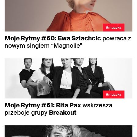
#muzyka
Moje Rytmy #60: Ewa Szlachcic
powraca z
nowym singlem “Magnolie”
#muzyka
Moje Rytmy #61: Rita Pax
wskrzesza
przeboje grupy
Breakout