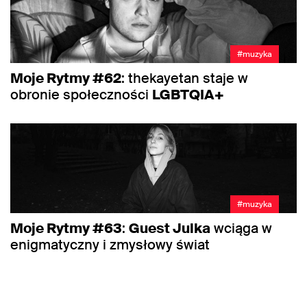
#muzyka
Moje Rytmy #62
: thekayetan staje w
obronie społeczności
LGBTQIA+
#muzyka
Moje Rytmy #63
:
Guest Julka
wciąga w
enigmatyczny i zmysłowy świat