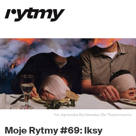
fot. Agnieszka Rychlewska_Ola Tłustochowicz
Moje Rytmy #69: Iksy