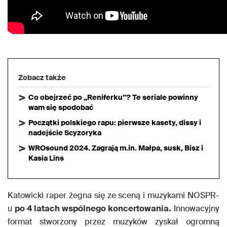
Zobacz także
Co obejrzeć po „Reniferku”? Te seriale powinny
wam się spodobać
Początki polskiego rapu: pierwsze kasety, dissy i
nadejście Scyzoryka
WROsound 2024. Zagrają m.in. Małpa, susk, Bisz i
Kasia Lins
Katowicki raper żegna się ze sceną i muzykami NOSPR-
u
po 4 latach wspólnego koncertowania.
Innowacyjny
format stworzony przez muzyków zyskał ogromną