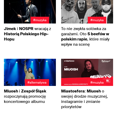
#muzyka
#muzyka
Jimek
i
NOSPR
wracają z
To nie zwykła solówka za
Historią Polskiego Hip-
garażami. Oto
5 beefów w
Hopu
polskim rapie
, które miały
wpływ na scenę
#alternatywa
#muzyka
Miuosh
i
Zespół Śląsk
Miastosfera
:
Miuosh
o
rozpoczynają promocję
swojej drodze muzycznej,
koncertowego albumu
instagramie i zmianie
priorytetów