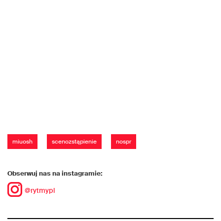
miuosh
scenozstąpienie
nospr
Obserwuj nas na instagramie:
@rytmypl