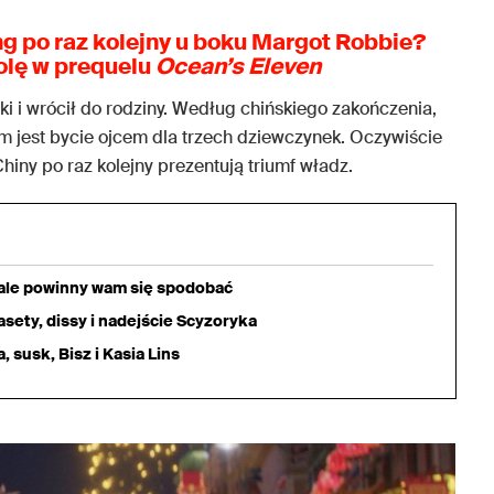
g po raz kolejny u boku Margot Robbie?
olę w prequelu
Ocean’s Eleven
żki i wrócił do rodziny. Według chińskiego zakończenia,
 jest bycie ojcem dla trzech dziewczynek. Oczywiście
 Chiny po raz kolejny prezentują triumf władz.
iale powinny wam się spodobać
sety, dissy i nadejście Scyzoryka
 susk, Bisz i Kasia Lins