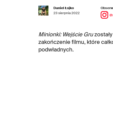
Daniel Łojko
Obserwu
23 sierpnia 2022
@
Minionki: Wejście Gru
zostały
zakończenie filmu, które całko
podwładnych.