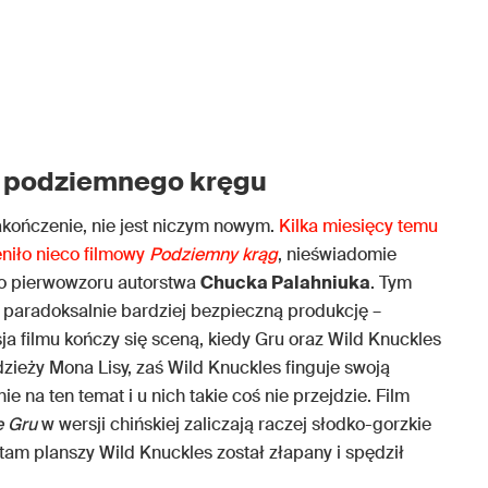
 podziemnego kręgu
zakończenie, nie jest niczym nowym.
Kilka miesięcy temu
eniło nieco filmowy
Podziemny krąg
, nieświadomie
go pierwowzoru autorstwa
Chucka Palahniuka
. Tym
a paradoksalnie bardziej bezpieczną produkcję –
a filmu kończy się sceną, kiedy Gru oraz Wild Knuckles
zieży Mona Lisy, zaś Wild Knuckles finguje swoją
e na ten temat i u nich takie coś nie przejdzie. Film
e Gru
w wersji chińskiej zaliczają raczej słodko-gorzkie
am planszy Wild Knuckles został złapany i spędził