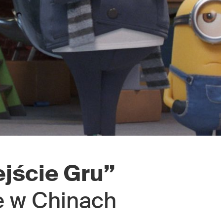
ejście Gru”
 w Chinach