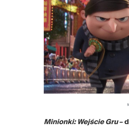
f
Minionki: Wejście Gru
– 