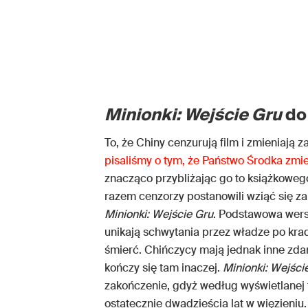
Minionki: Wejście Gru
do
To, że Chiny cenzurują film i zmieniają 
pisaliśmy o tym, że Państwo Środka zmi
znacząco przybliżając go to książkowe
razem cenzorzy postanowili wziąć się z
Minionki: Wejście Gru
. Podstawowa wersj
unikają schwytania przez władze po krad
śmierć. Chińczycy mają jednak inne zdani
kończy się tam inaczej.
Minionki: Wejści
zakończenie, gdyż według wyświetlanej t
ostatecznie dwadzieścia lat w więzieniu.