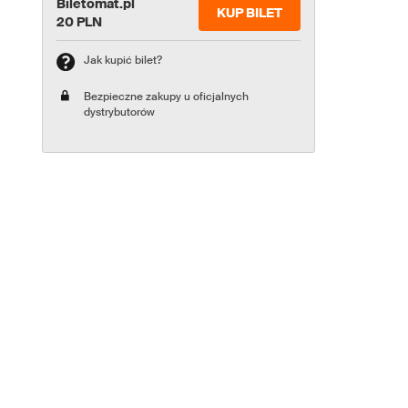
Biletomat.pl
KUP BILET
20 PLN
Jak kupić bilet?
Bezpieczne zakupy u oficjalnych
dystrybutorów