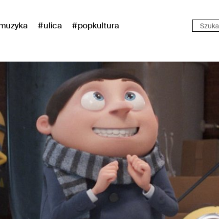
muzyka
#ulica
#popkultura