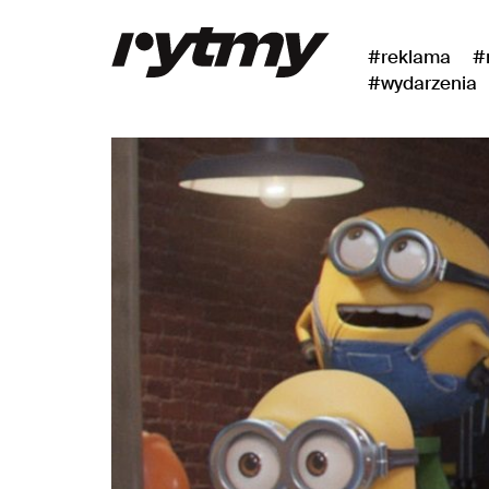
#reklama
#
#wydarzenia