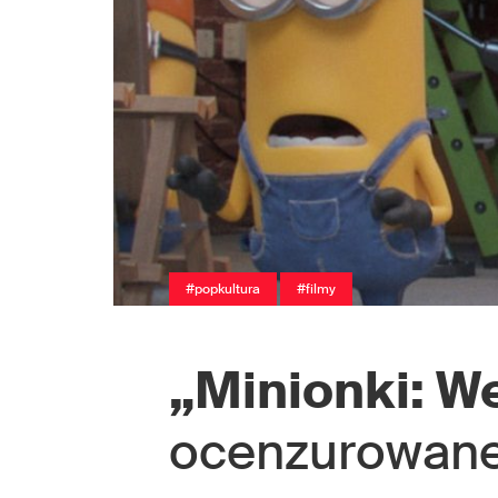
#popkultura
#filmy
„Minionki: W
ocenzurowane