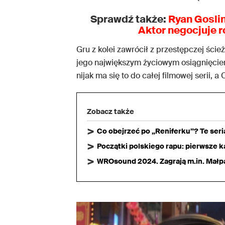
Sprawdź także:
Ryan Goslin
Aktor negocjuje r
Gru z kolei zawrócił z przestępczej ście
jego największym życiowym osiągnięciem
nijak ma się to do całej filmowej serii, a
Zobacz także
Co obejrzeć po „Reniferku”? Te ser
Początki polskiego rapu: pierwsze ka
WROsound 2024. Zagrają m.in. Małpa,