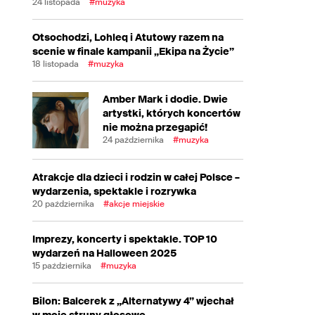
24 listopada
#muzyka
Otsochodzi, Lohleq i Atutowy razem na
scenie w finale kampanii „Ekipa na Życie”
18 listopada
#muzyka
Amber Mark i dodie. Dwie
artystki, których koncertów
nie można przegapić!
24 października
#muzyka
Atrakcje dla dzieci i rodzin w całej Polsce –
wydarzenia, spektakle i rozrywka
20 października
#akcje miejskie
Imprezy, koncerty i spektakle. TOP 10
wydarzeń na Halloween 2025
15 października
#muzyka
Bilon: Balcerek z „Alternatywy 4” wjechał
w moje struny głosowe