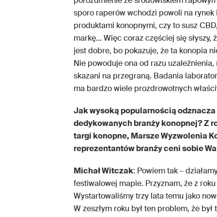
porozumienie ze środowiskiem rapowym,
sporo raperów wchodzi powoli na rynek
produktami konopnymi, czy to susz CBD, 
markę… Więc coraz częściej się słyszy,
jest dobre, bo pokazuje, że ta konopia ni
Nie powoduje ona od razu uzależnienia, n
skazani na przegraną. Badania laborato
ma bardzo wiele prozdrowotnych właści
Jak wysoką popularnością odznacza 
dedykowanych branży konopnej? Z ro
targi konopne, Marsze Wyzwolenia Kon
reprezentantów branży ceni sobie Wa
Michał Witczak
: Powiem tak – działamy 
festiwalowej mapie. Przyznam, że z roku 
Wystartowaliśmy trzy lata temu jako no
W zeszłym roku był ten problem, że był 