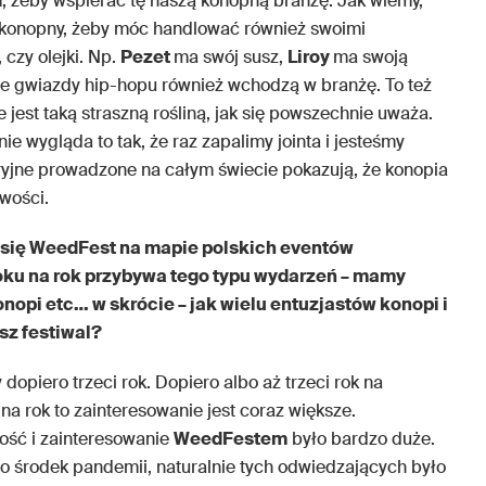
 żeby wspierać tę naszą konopną branżę. Jak wiemy,
 konopny, żeby móc handlować również swoimi
czy olejki. Np.
Pezet
ma swój susz,
Liroy
ma swoją
 że gwiazdy hip-hopu również wchodzą w branżę. To też
e jest taką straszną rośliną, jak się powszechnie uważa.
ie wygląda to tak, że raz zapalimy jointa i jesteśmy
ryjne prowadzone na całym świecie pokazują, że konopia
wości.
się WeedFest na mapie polskich eventów
ku na rok przybywa tego typu wydarzeń – mamy
opi etc… w skrócie – jak wielu entuzjastów konopi i
sz festiwal?
dopiero trzeci rok. Dopiero albo aż trzeci rok na
na rok to zainteresowanie jest coraz większe.
wość i zainteresowanie
WeedFestem
było bardzo duże.
to środek pandemii, naturalnie tych odwiedzających było