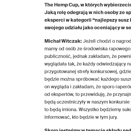
The Hemp Cup, w których wybierzeci
Jaką rolę odegrają w nich osoby ze sp
eksperci w kategorii “najlepszy susz
swojego udziału jako oceniający w s
Michał Witczak:
Jeżeli chodzi o nagrod
mamy od osób ze środowiska rapowego in
publiczność, jednak zakładam, że pewni
wyglądała tak, że każdy odwiedzający n
przygotowanej strefy konkursowej, gdzi
będzie można spróbować każdego suszu
on wygląda i zakładam, że sporo raperó
od ekspertów, to przewiduję, że przynaj
będą uczestniczyły w naszym konkursie j
to będą imiona. Wszystko będziemy suk
informować, kto będzie w tym jury.
Skoro jesteśmy w temacie składu sę