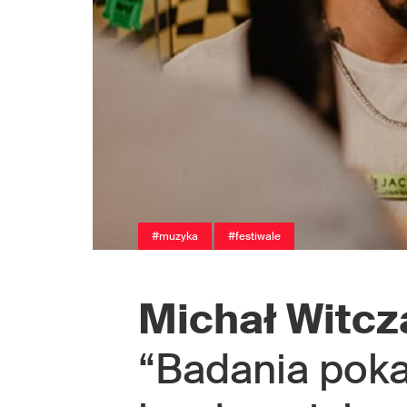
#muzyka
#festiwale
Michał Witcz
“Badania poka