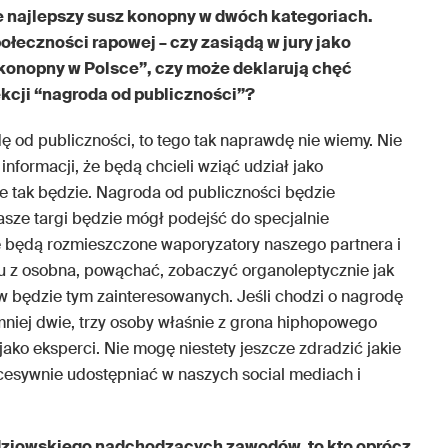
e najlepszy susz konopny w dwóch kategoriach.
ołeczności rapowej – czy zasiądą w jury jako
 konopny w Polsce”, czy może deklarują chęć
ekcji “nagroda od publiczności”?
ę od publiczności, to tego tak naprawdę nie wiemy. Nie
formacji, że będą chcieli wziąć udział jako
e tak będzie. Nagroda od publiczności będzie
asze targi będzie mógł podejść do specjalnie
e będą rozmieszczone waporyzatory naszego partnera i
 z osobna, powąchać, zobaczyć organoleptycznie jak
w będzie tym zainteresowanych. Jeśli chodzi o nagrodę
mniej dwie, trzy osoby właśnie z grona hiphopowego
ako eksperci. Nie mogę niestety jeszcze zdradzić jakie
cesywnie udostępniać w naszych social mediach i
dziowskiego nadchodzących zawodów, to kto oprócz