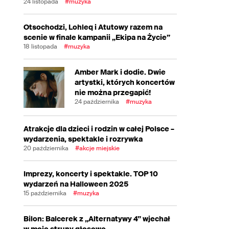
24 listopada
#muzyka
Otsochodzi, Lohleq i Atutowy razem na
scenie w finale kampanii „Ekipa na Życie”
18 listopada
#muzyka
Amber Mark i dodie. Dwie
artystki, których koncertów
nie można przegapić!
24 października
#muzyka
Atrakcje dla dzieci i rodzin w całej Polsce –
wydarzenia, spektakle i rozrywka
20 października
#akcje miejskie
Imprezy, koncerty i spektakle. TOP 10
wydarzeń na Halloween 2025
15 października
#muzyka
Bilon: Balcerek z „Alternatywy 4” wjechał
w moje struny głosowe