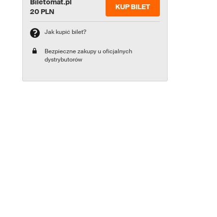
Biletomat.pl
KUP BILET
20 PLN
Jak kupić bilet?
Bezpieczne zakupy u oficjalnych
dystrybutorów