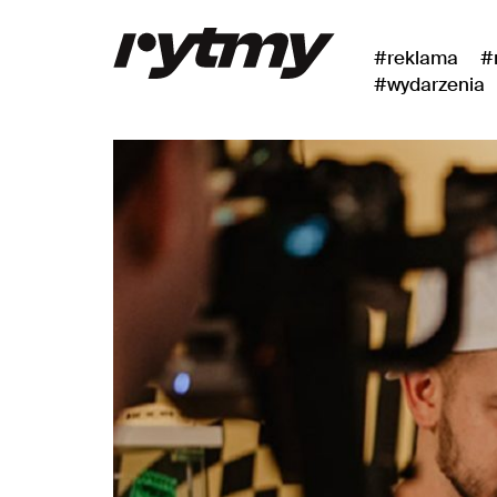
#reklama
#
#wydarzenia