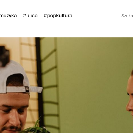
muzyka
#ulica
#popkultura