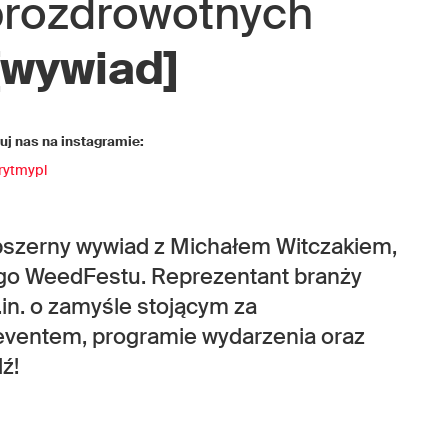
prozdrowotnych
[wywiad]
j nas na instagramie:
rytmypl
bszerny wywiad z Michałem Witczakiem,
o WeedFestu. Reprezentant branży
in. o zamyśle stojącym za
eventem, programie wydarzenia oraz
ź!