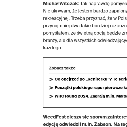
Michał Witczak
: Tak naprawdę pomysł
Nie ukrywam, że jestem bardzo zapalony
rekreacyjnej. Trzeba przyznać, że w Pol
przynajmniej dwa takie bardziej rozpoz
pomyślałem, że świetną opcją będzie zr
branży, ale dla wszystkich odwiedzającyc
każdego.
Zobacz także
Co obejrzeć po „Reniferku”? Te ser
Początki polskiego rapu: pierwsze ka
WROsound 2024. Zagrają m.in. Małpa,
WeedFest cieszy się sporym zainter
edycję odwiedził m.in. Żabson. Na te