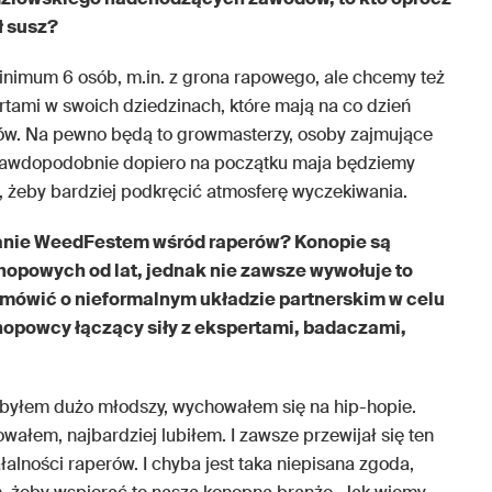
ł susz?
inimum 6 osób, m.in. z grona rapowego, ale chcemy też
rtami w swoich dziedzinach, które mają na co dzień
tów. Na pewno będą to growmasterzy, osoby zajmujące
Prawdopodobnie dopiero na początku maja będziemy
 żeby bardziej podkręcić atmosferę wyczekiwania.
anie WeedFestem wśród raperów? Konopie są
hopowych od lat, jednak nie zawsze wywołuje to
mówić o nieformalnym układzie partnerskim w celu
hopowcy łączący siły z ekspertami, badaczami,
k byłem dużo młodszy, wychowałem się na hip-hopie.
owałem, najbardziej lubiłem. I zawsze przewijał się ten
łalności raperów. I chyba jest taka niepisana zgoda,