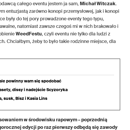
odawcą całego eventu jestem ja sam,
Michał Witczak
.
m entuzjastą zarówno konopi przemysłowej, jak i konopi
sce były do tej pory prowadzone eventy tego typu,
nawalne, natomiast zawsze czegoś mi w nich brakowało i
obienie
WeedFestu
, czyli eventu nie tylko dla ludzi z
h. Chciałbym, żeby to było takie rodzinne miejsce, dla
iale powinny wam się spodobać
sety, dissy i nadejście Scyzoryka
 susk, Bisz i Kasia Lins
esowaniem w środowisku rapowym – poprzednią
gorocznej edycji po raz pierwszy odbędą się zawody