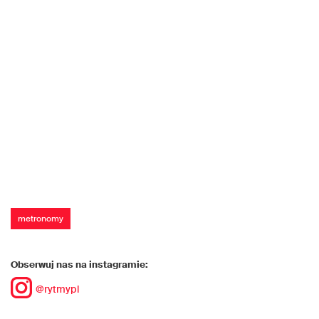
metronomy
Obserwuj nas na instagramie:
@rytmypl