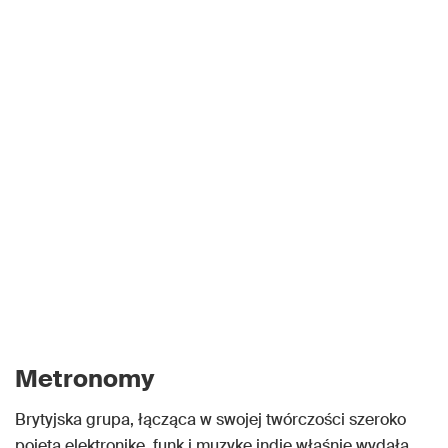
Metronomy
Brytyjska grupa, łącząca w swojej twórczości szeroko
pojętą elektronikę, funk i muzykę indie właśnie wydała