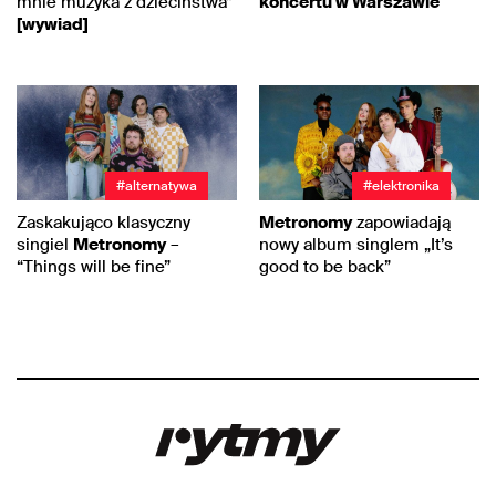
mnie muzyka z dzieciństwa”
koncertu w Warszawie
[wywiad]
#alternatywa
#elektronika
Zaskakująco klasyczny
Metronomy
zapowiadają
singiel
Metronomy
–
nowy album singlem „It’s
“Things will be fine”
good to be back”