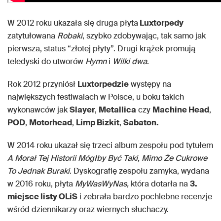
W 2012 roku ukazała się druga płyta
Luxtorpedy
zatytułowana
Robaki
, szybko zdobywając, tak samo jak
pierwsza, status “złotej płyty”. Drugi krążek promują
teledyski do utworów
Hymn
i
Wilki dwa
.
Rok 2012 przyniósł
Luxtorpedzie
występy na
największych festiwalach w Polsce, u boku takich
wykonawców jak
Slayer
,
Metallica
czy
Machine Head
,
POD
,
Motorhead
,
Limp Bizkit
,
Sabaton.
W 2014 roku ukazał się trzeci album zespołu pod tytułem
A Morał Tej Historii Mógłby Być Taki, Mimo Że Cukrowe
To Jednak Buraki
. Dyskografię zespołu zamyka, wydana
w 2016 roku, płyta
MyWasWyNas,
która dotarła na
3.
miejsce listy OLiS
i zebrała bardzo pochlebne recenzje
wśród dziennikarzy oraz wiernych słuchaczy.