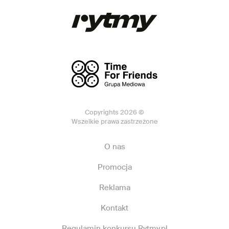
Copyrights 2026 ©
Wszelkie prawa zastrzeżone
O nas
Promocja
Reklama
Kontakt
Regulamin konkursu Rytmy.pl