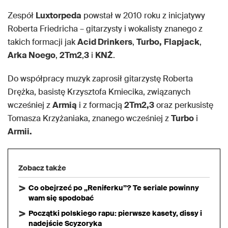
Zespół
Luxtorpeda
powstał w 2010 roku z inicjatywy
Roberta Friedricha – gitarzysty i wokalisty znanego z
takich formacji jak
Acid Drinkers
,
Turbo,
Flapjack
,
Arka Noego
,
2Tm2
,
3
i
KNŻ
.
Do współpracy muzyk zaprosił gitarzystę Roberta
Drężka, basistę Krzysztofa Kmiecika, związanych
wcześniej z
Armią
i z formacją
2Tm2,3
oraz perkusistę
Tomasza Krzyżaniaka, znanego wcześniej z
Turbo
i
Armii.
Zobacz także
Co obejrzeć po „Reniferku”? Te seriale powinny
wam się spodobać
Początki polskiego rapu: pierwsze kasety, dissy i
nadejście Scyzoryka