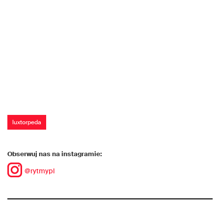
luxtorpeda
Obserwuj nas na instagramie:
@rytmypl