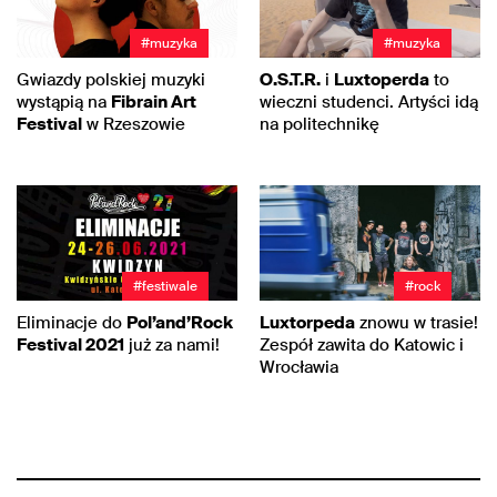
#muzyka
#muzyka
Gwiazdy polskiej muzyki
O.S.T.R.
i
Luxtoperda
to
wystąpią na
Fibrain Art
wieczni studenci. Artyści idą
Festival
w Rzeszowie
na politechnikę
#festiwale
#rock
Eliminacje do
Pol’and’Rock
Luxtorpeda
znowu w trasie!
Festival 2021
już za nami!
Zespół zawita do Katowic i
Wrocławia