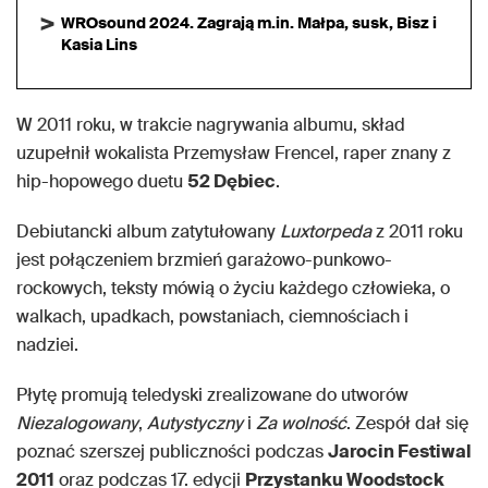
WROsound 2024. Zagrają m.in. Małpa, susk, Bisz i
Kasia Lins
W 2011 roku, w trakcie nagrywania albumu, skład
uzupełnił wokalista Przemysław Frencel, raper znany z
hip-hopowego duetu
52 Dębiec
.
Debiutancki album zatytułowany
Luxtorpeda
z 2011 roku
jest połączeniem brzmień garażowo-punkowo-
rockowych, teksty mówią o życiu każdego człowieka, o
walkach, upadkach, powstaniach, ciemnościach i
nadziei.
Płytę promują teledyski zrealizowane do utworów
Niezalogowany
,
Autystyczny
i
Za wolność
. Zespół dał się
poznać szerszej publiczności podczas
Jarocin Festiwal
2011
oraz podczas 17. edycji
Przystanku Woodstock