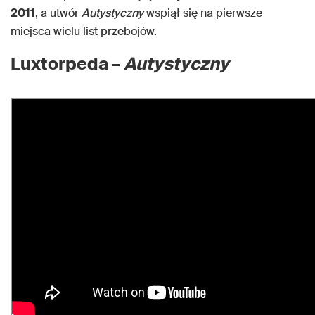
2011
, a utwór
Autystyczny
wspiął się na pierwsze
miejsca wielu list przebojów.
Luxtorpeda –
Autystyczny