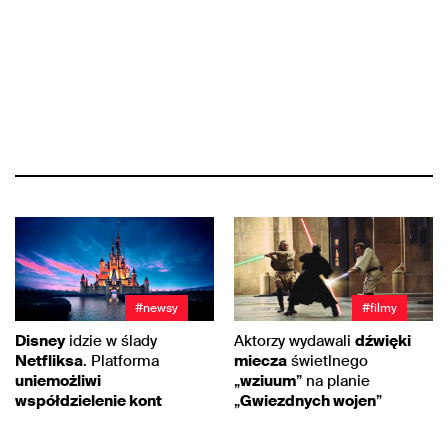
#newsy
#filmy
Disney
idzie w ślady
Aktorzy wydawali
dźwięki
Netfliksa
. Platforma
miecza
świetlnego
uniemożliwi
„
wziuum
” na planie
współdzielenie kont
„
Gwiezdnych wojen
”