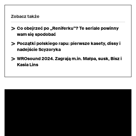
Zobacz także
Co obejrzeć po „Reniferku”? Te seriale powinny
wam się spodobać
Początki polskiego rapu: pierwsze kasety, dissy i
nadejście Scyzoryka
WROsound 2024. Zagrają m.in. Małpa, susk, Bisz i
Kasia Lins