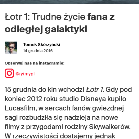
Łotr 1: Trudne życie
fana z
odległej galaktyki
Tomek Skórzyński
14 grudnia 2016
Obserwuj nas na instagramie:
@rytmypl
15 grudnia do kin wchodzi
Łotr 1
. Gdy pod
koniec 2012 roku studio Disneya kupiło
Lucasfilm, w sercach fanów gwiezdnej
sagi rozbudziła się nadzieja na nowe
filmy z przygodami rodziny Skywalkerów.
W rzeczywistości dostajemy jednak