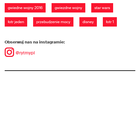
gwiedne wojny 2016
gwiezdne wojny
star wars
łotr jeden
przebudzenie mocy
disney
łotr 1
Obserwuj nas na instagramie:
@rytmypl