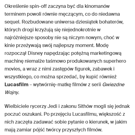
Określenie spin-off zaczyna być dla kinomanów
terminem powoli równie męczącym, co do niedawna
sequel. Rozbudowane uniwersa dziesiątek bohaterów,
których drogi krzyżują się niejednokrotnie w
najróżniejsze sposoby nie są niczym nowym, choć w
kinie przeżywają swój najlepszy moment. Modę
rozpoczął Disney napędzając potężną marketingową
machinę niemalże taśmowo produkowanych superhero
movies, a wraz z nimi zastępów figurek, zabawek i
wszystkiego, co można sprzedać, by kupić również
Lucasfilm
– wytwórnię-matkę filmów z serii
Gwiezdne
Wojny
.
Wielbiciele rycerzy Jedi i zakonu Sithów mogli się jednak
poczuć oszukani. Po przejęciu Lucasfilmu, większość z
nich zaczęła zadawać sobie pytanie o kierunek, w jakim
mają zamiar pójść twórcy przyszłych filmów.