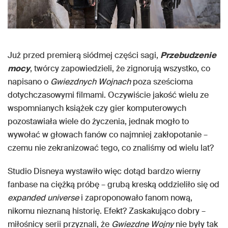
Już przed premierą siódmej części sagi,
Przebudzenie
mocy
, twórcy zapowiedzieli, że zignorują wszystko, co
napisano o
Gwiezdnych Wojnach
poza sześcioma
dotychczasowymi filmami. Oczywiście jakość wielu ze
wspomnianych książek czy gier komputerowych
pozostawiała wiele do życzenia, jednak mogło to
wywołać w głowach fanów co najmniej zakłopotanie –
czemu nie zekranizować tego, co znaliśmy od wielu lat?
Studio Disneya wystawiło więc dotąd bardzo wierny
fanbase na ciężką próbę – grubą kreską oddzieliło się od
expanded universe
i zaproponowało fanom nową,
nikomu nieznaną historię. Efekt? Zaskakująco dobry –
miłośnicy serii przyznali, że
Gwiezdne Wojny
nie były tak