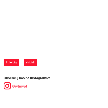
little big
skibidi
Obserwuj nas na instagramie:
@rytmypl