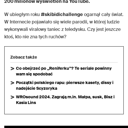
200 milionów wyświetleń na YouTube.
W ubiegłym roku
#skibidichallenge
ogarnął cały świat.
W Internecie pojawiało się wiele parodii, w której ludzie
wykonywali viralowy taniec z teledysku. Czy jest jeszcze
ktoś, kto nie zna tych ruchów?
Zobacz także
Co obejrzeć po „Reniferku”? Te seriale powinny
wam się spodobać
Początki polskiego rapu: pierwsze kasety, dissy i
nadejście Scyzoryka
WROsound 2024. Zagrają m.in. Małpa, susk, Bisz i
Kasia Lins