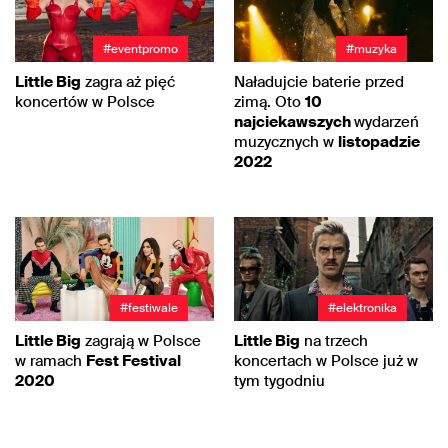
#eventpromo
#muzyka
Little Big
zagra aż pięć
Naładujcie baterie przed
koncertów w Polsce
zimą. Oto
10
najciekawszych
wydarzeń
muzycznych w
listopadzie
2022
#festiwale
#elektronika
Little Big
zagrają w Polsce
Little Big
na trzech
w ramach
Fest Festival
koncertach w Polsce już w
2020
tym tygodniu