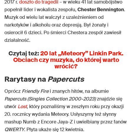
2017 r.
doszło do tragedii
– w wieku 41 lat samobójstwo
popełnił lider i wokalista zespołu,
Chester Bennington
.
Muzyk od wielu lat walczył z uzależnieniem od
narkotyków i alkoholu oraz depresją. Był żonaty i
osierocił 6 dzieci. Po śmierci Chestera zespół zawiesił
działalność.
Czytaj też:
20 lat „Meteory” Linkin Park.
Obciach czy muzyka, do której warto
wrócić?
Rarytasy na
Papercuts
Oprócz
Friendly Fire
i znanych hitów, na albumie
Papercuts (Singles Collection 2000-2023)
znajdzie się
utwór
Lost
, który poznaliśmy w zeszłym roku przy okazji
20. rocznicy wydania Meteory. Usłyszymy też słynny
mashup Numb z Encore Jaya-Z i uwielbiany przez fanów
QWERTY
. Płyta ukaże się 12 kwietnia.