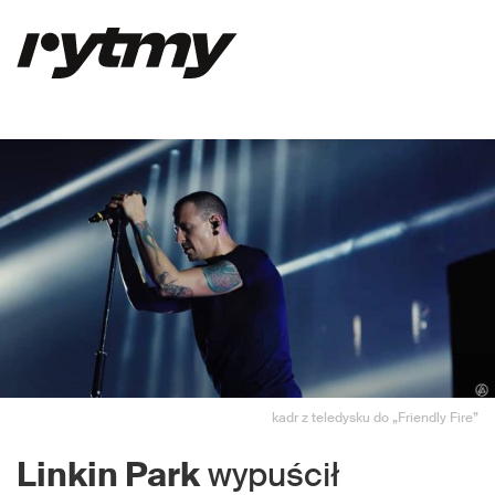
kadr z teledysku do „Friendly Fire”
Linkin Park
wypuścił