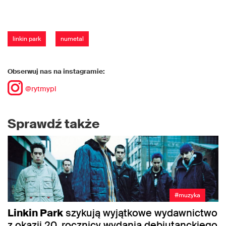
linkin park
numetal
Obserwuj nas na instagramie:
@rytmypl
Sprawdź także
#muzyka
Linkin Park
szykują wyjątkowe wydawnictwo
z okazji 20. rocznicy wydania debiutanckiego