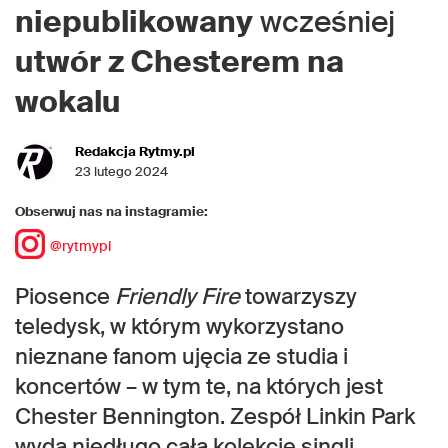
niepublikowany
wcześniej
utwór
z
Chesterem
na
wokalu
Redakcja Rytmy.pl
23 lutego 2024
Obserwuj nas na instagramie:
@rytmypl
Piosence
Friendly Fire
towarzyszy
teledysk, w którym wykorzystano
nieznane fanom ujęcia ze studia i
koncertów – w tym te, na których jest
Chester Bennington. Zespół Linkin Park
wyda niedługo całą kolekcję singli.