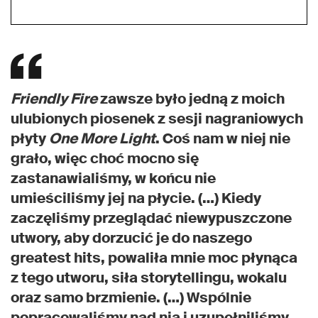
Friendly Fire
zawsze było jedną z moich
ulubionych piosenek z sesji nagraniowych
płyty
One More Light
. Coś nam w niej nie
grało, więc choć mocno się
zastanawialiśmy, w końcu nie
umieściliśmy jej na płycie. (…) Kiedy
zaczęliśmy przeglądać niewypuszczone
utwory, aby dorzucić je do naszego
greatest hits, powaliła mnie moc płynąca
z tego utworu, siła storytellingu, wokalu
oraz samo brzmienie. (…) Wspólnie
popracowaliśmy nad nią i uzupełniliśmy