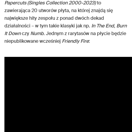
Papercuts (Singles Collection 2000-2023)
to
zawierająca 20 utworów płyta, na której znajdą się
największe hity zespołu z ponad dwóch dekad
działalności – w tym takie klasyki jak np.
In The End
,
Burn
It Down
czy
Numb
. Jednym z rarytasów na płycie będzie
niepublikowane wcześniej
Friendly Fire
: