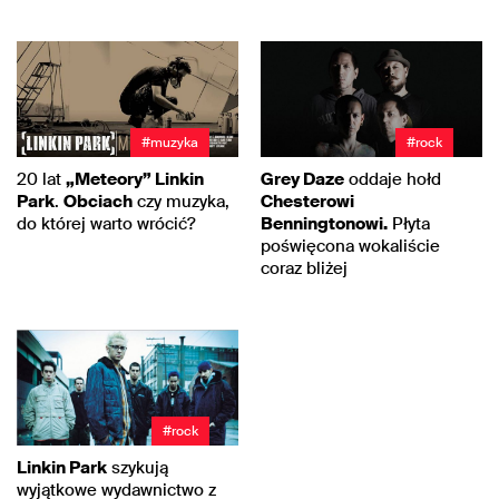
#muzyka
#rock
20 lat
„Meteory” Linkin
Grey Daze
oddaje hołd
Park
.
Obciach
czy muzyka,
Chesterowi
do której warto wrócić?
Benningtonowi.
Płyta
poświęcona wokaliście
coraz bliżej
#rock
Linkin Park
szykują
wyjątkowe wydawnictwo z