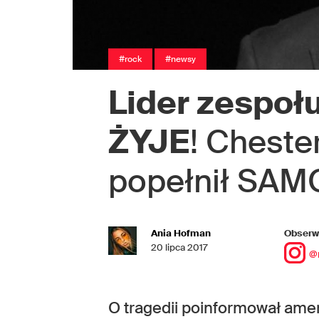
#rock
#newsy
Lider zespołu
ŻYJE
! Cheste
popełnił SA
Ania Hofman
Obserwu
20 lipca 2017
@
O tragedii poinformował amer