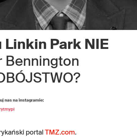
 Linkin Park NIE
r Bennington
MOBÓJSTWO?
j nas na instagramie:
rytmypl
ykański portal
TMZ.com
.