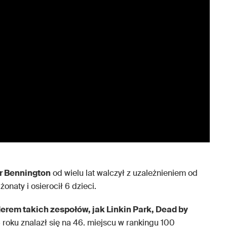
r Bennington
od wielu lat walczył z uzależnieniem od
onaty i osierocił 6 dzieci.
derem takich zespołów, jak Linkin Park, Dead by
 roku znalazł się na 46. miejscu w rankingu 100