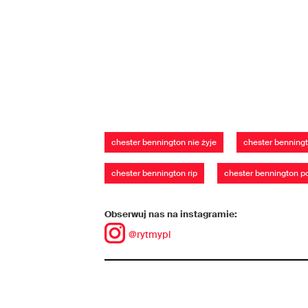
chester bennington nie żyje
chester benning
chester bennington rip
chester bennington p
Obserwuj nas na instagramie:
@rytmypl