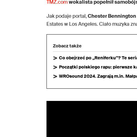
TMZ.com
wokalista popełnił samobójs
Jak podaje portal,
Chester Bennington 
Estates w Los Angeles. Ciało muzyka zn
Zobacz także
Co obejrzeć po „Reniferku”? Te ser
Początki polskiego rapu: pierwsze ka
WROsound 2024. Zagrają m.in. Małpa,