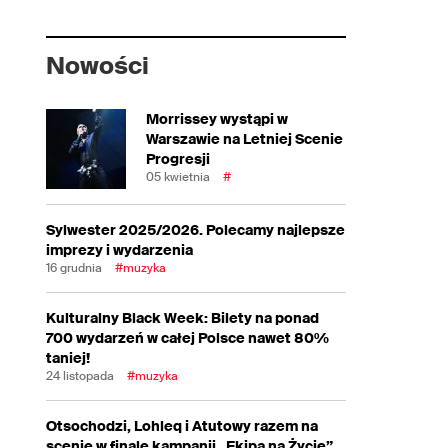
Nowości
Morrissey wystąpi w
Warszawie na Letniej Scenie
Progresji
05 kwietnia
#
Sylwester 2025/2026. Polecamy najlepsze
imprezy i wydarzenia
16 grudnia
#muzyka
Kulturalny Black Week: Bilety na ponad
700 wydarzeń w całej Polsce nawet 80%
taniej!
24 listopada
#muzyka
Otsochodzi, Lohleq i Atutowy razem na
scenie w finale kampanii „Ekipa na Życie”