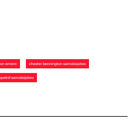
ton śmierć
chester bennington samobójstwo
opełnił samobójstwo