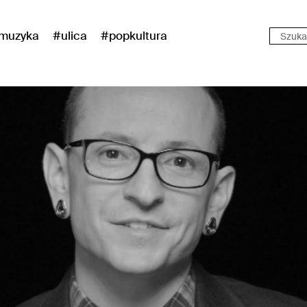
muzyka
#ulica
#popkultura