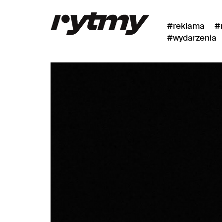
#reklama
#
#wydarzenia