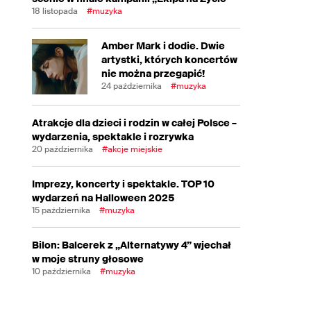
18 listopada
#muzyka
Amber Mark i dodie. Dwie
artystki, których koncertów
nie można przegapić!
24 października
#muzyka
Atrakcje dla dzieci i rodzin w całej Polsce –
wydarzenia, spektakle i rozrywka
20 października
#akcje miejskie
Imprezy, koncerty i spektakle. TOP 10
wydarzeń na Halloween 2025
15 października
#muzyka
Bilon: Balcerek z „Alternatywy 4” wjechał
w moje struny głosowe
10 października
#muzyka