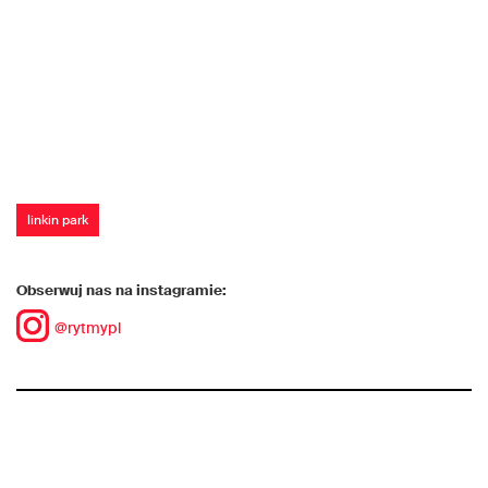
linkin park
Obserwuj nas na instagramie:
@rytmypl