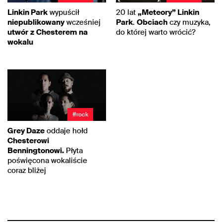
Linkin Park
wypuścił
20 lat
„Meteory” Linkin
niepublikowany
wcześniej
Park
.
Obciach
czy muzyka,
utwór
z
Chesterem
na
do której warto wrócić?
wokalu
#rock
Grey Daze
oddaje hołd
Chesterowi
Benningtonowi.
Płyta
poświęcona wokaliście
coraz bliżej