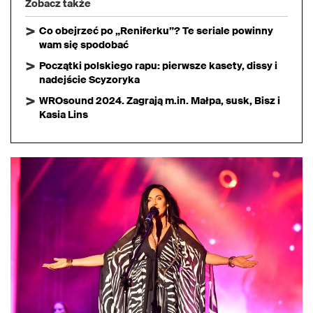
Zobacz także
Co obejrzeć po „Reniferku”? Te seriale powinny
wam się spodobać
Początki polskiego rapu: pierwsze kasety, dissy i
nadejście Scyzoryka
WROsound 2024. Zagrają m.in. Małpa, susk, Bisz i
Kasia Lins