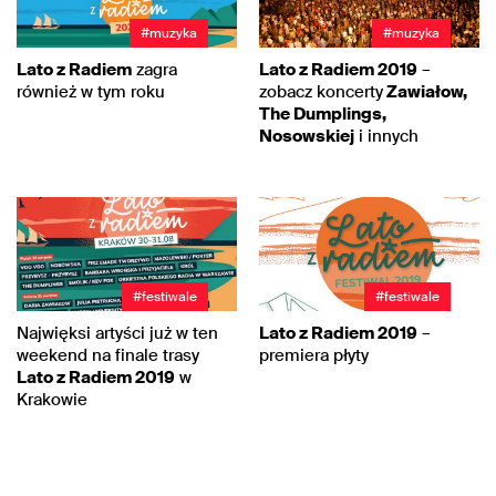
#muzyka
#muzyka
Lato z Radiem
zagra
Lato z Radiem 2019
–
również w tym roku
zobacz koncerty
Zawiałow,
The Dumplings,
Nosowskiej
i innych
#festiwale
#festiwale
Najwięksi artyści już w ten
Lato z Radiem 2019
–
weekend na finale trasy
premiera płyty
Lato z Radiem 2019
w
Krakowie