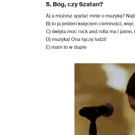
5. Bóg, czy Szatan?
A) a możesz spytać mnie o muzykę? Najl
B) to ja jestem księciem ciemności, wi
C) święta moc rock and rolla ma i jasne,
D) muzyka! Ona łączy ludzi!
E) mam to w dupie