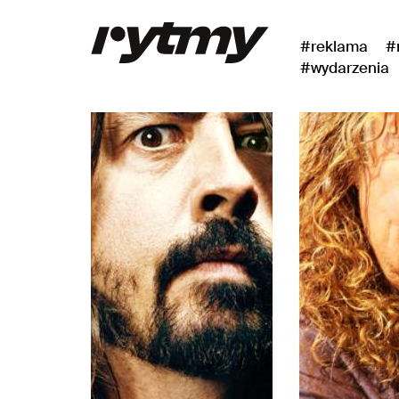
#reklama
#
#wydarzenia