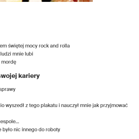
rem świętej mocy rock and rolla
ludzi mnie lubi
w mordę
wojej kariery
 sprawy
Dio wyszedł z tego plakatu i nauczył mnie jak przyjmować
zespole…
e było nic innego do roboty