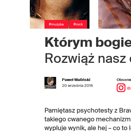
#muzyka
#rock
Którym bogie
Rozwiąż nasz 
Paweł Waliński
Obserwu
20 września 2016
@
Pamiętasz psychotesty z Bra
takiego cwanego mechanizmu, 
wypluje wynik, ale hej – co to 