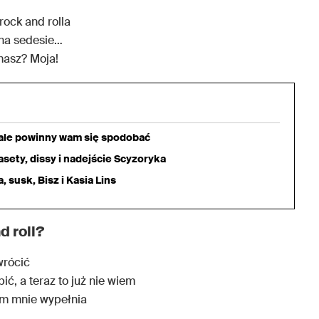
rock and rolla
ę na sedesie…
masz? Moja!
iale powinny wam się spodobać
sety, dissy i nadejście Scyzoryka
 susk, Bisz i Kasia Lins
d roll?
wrócić
ić, a teraz to już nie wiem
em mnie wypełnia