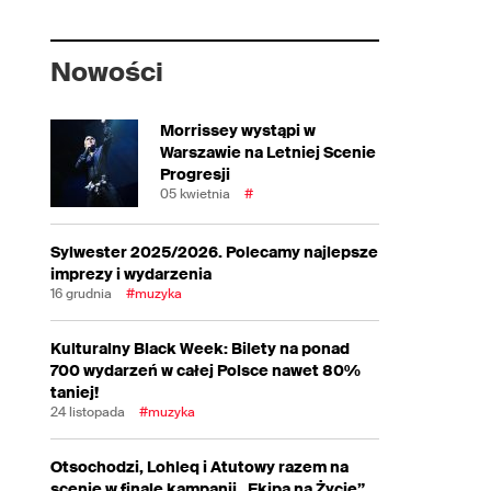
Nowości
Morrissey wystąpi w
Warszawie na Letniej Scenie
Progresji
05 kwietnia
#
Sylwester 2025/2026. Polecamy najlepsze
imprezy i wydarzenia
16 grudnia
#muzyka
Kulturalny Black Week: Bilety na ponad
700 wydarzeń w całej Polsce nawet 80%
taniej!
24 listopada
#muzyka
Otsochodzi, Lohleq i Atutowy razem na
scenie w finale kampanii „Ekipa na Życie”