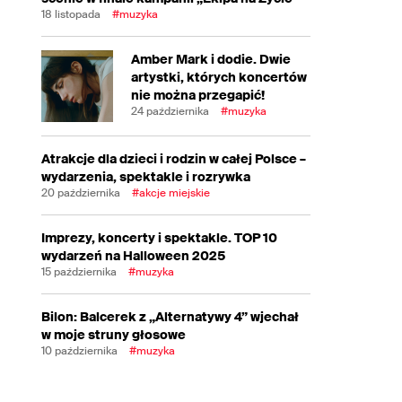
18 listopada
#muzyka
Amber Mark i dodie. Dwie
artystki, których koncertów
nie można przegapić!
24 października
#muzyka
Atrakcje dla dzieci i rodzin w całej Polsce –
wydarzenia, spektakle i rozrywka
20 października
#akcje miejskie
Imprezy, koncerty i spektakle. TOP 10
wydarzeń na Halloween 2025
15 października
#muzyka
Bilon: Balcerek z „Alternatywy 4” wjechał
w moje struny głosowe
10 października
#muzyka