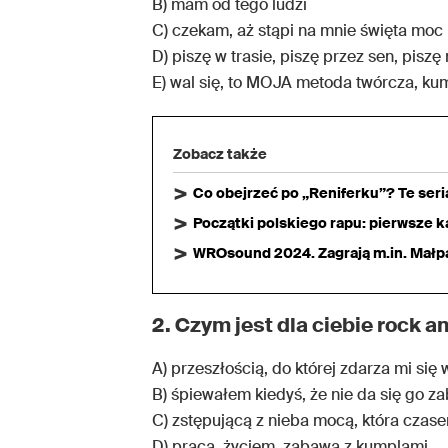
B) mam od tego ludzi
C) czekam, aż stąpi na mnie święta moc 
D) piszę w trasie, piszę przez sen, pisz
E) wal się, to MOJA metoda twórcza, ku
Zobacz także
Co obejrzeć po „Reniferku”? Te ser
Początki polskiego rapu: pierwsze ka
WROsound 2024. Zagrają m.in. Małpa,
2. Czym jest dla ciebie rock an
A) przeszłością, do której zdarza mi się 
B) śpiewałem kiedyś, że nie da się go zab
C) zstępującą z nieba mocą, która czas
D) pracą, życiem, zabawą z kumplami