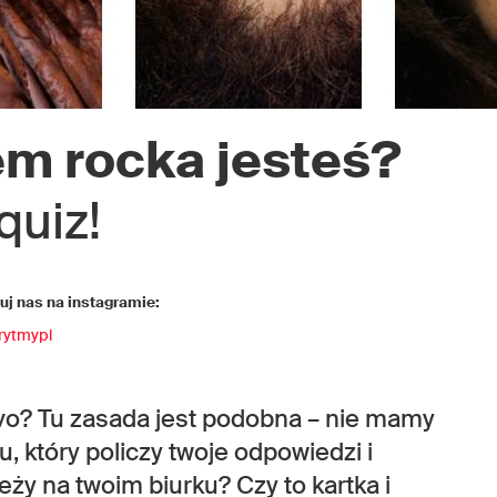
m rocka jesteś?
quiz!
j nas na instagramie:
rytmypl
vo? Tu zasada jest podobna – nie mamy
który policzy twoje odpowiedzi i
leży na twoim biurku? Czy to kartka i