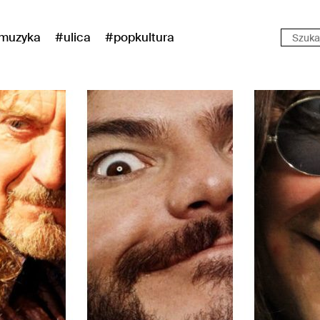
muzyka
#ulica
#popkultura