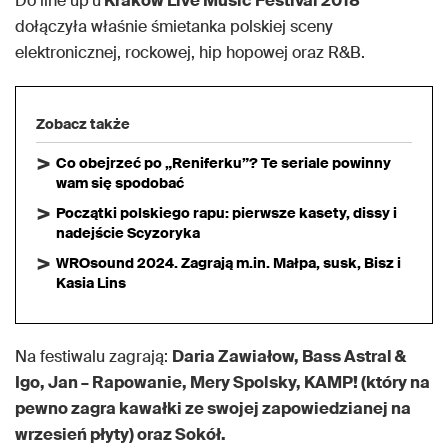
Do line up’u
Kraków Live Music Festival 2018
dołączyła właśnie śmietanka polskiej sceny
elektronicznej, rockowej, hip hopowej oraz R&B.
Zobacz także
Co obejrzeć po „Reniferku”? Te seriale powinny
wam się spodobać
Początki polskiego rapu: pierwsze kasety, dissy i
nadejście Scyzoryka
WROsound 2024. Zagrają m.in. Małpa, susk, Bisz i
Kasia Lins
Na festiwalu zagrają:
Daria Zawiałow, Bass Astral &
Igo, Jan – Rapowanie, Mery Spolsky, KAMP! (który na
pewno zagra kawałki ze swojej zapowiedzianej na
wrzesień płyty) oraz Sokół.