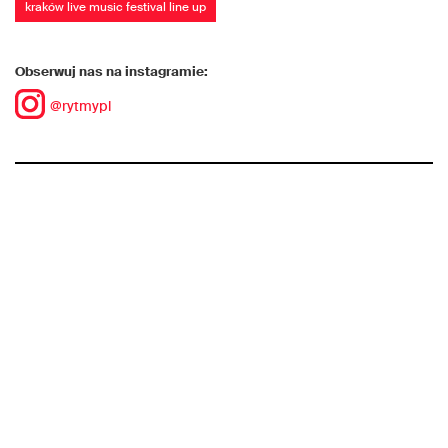
kraków live music festival line up
Obserwuj nas na instagramie:
@rytmypl