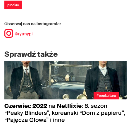
pinokio
Obserwuj nas na instagramie:
@rytmypl
Sprawdź także
#popkultura
Czerwiec 2022
na
Netflixie
: 6. sezon
“Peaky Blinders”, koreański “Dom z papieru”,
“Pajęcza Głowa” i inne