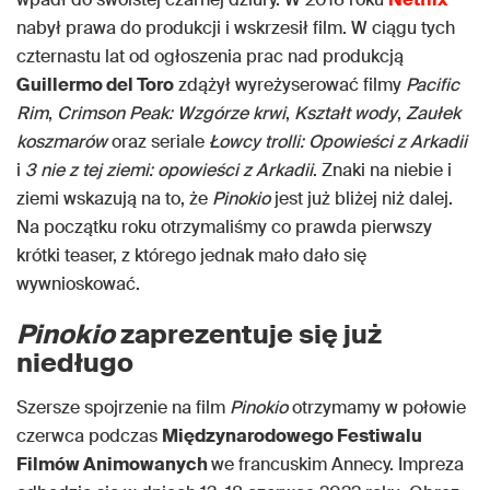
nabył prawa do produkcji i wskrzesił film. W ciągu tych
czternastu lat od ogłoszenia prac nad produkcją
Guillermo del Toro
zdążył wyreżyserować filmy
Pacific
Rim
,
Crimson Peak: Wzgórze krwi
,
Kształt wody
,
Zaułek
koszmarów
oraz seriale
Łowcy trolli: Opowieści z Arkadii
i
3 nie z tej ziemi: opowieści z Arkadii
. Znaki na niebie i
ziemi wskazują na to, że
Pinokio
jest już bliżej niż dalej.
Na początku roku otrzymaliśmy co prawda pierwszy
krótki teaser, z którego jednak mało dało się
wywnioskować.
Pinokio
zaprezentuje się już
niedługo
Szersze spojrzenie na film
Pinokio
otrzymamy w połowie
czerwca podczas
Międzynarodowego Festiwalu
Filmów Animowanych
we francuskim Annecy. Impreza