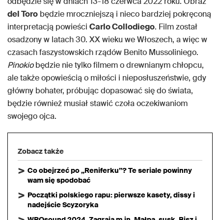
odbędzie się w dniach 13-18 czerwca 2022 roku. Obraz
del Toro
będzie mroczniejszą i nieco bardziej pokręconą
interpretacją powieści
Carlo Collodiego
. Film został
osadzony w latach 30. XX wieku we Włoszech, a więc w
czasach faszystowskich rządów Benito Mussoliniego.
Pinokio
będzie nie tylko filmem o drewnianym chłopcu,
ale także opowieścią o miłości i nieposłuszeństwie, gdy
główny bohater, próbując dopasować się do świata,
będzie również musiał stawić czoła oczekiwaniom
swojego ojca.
Zobacz także
Co obejrzeć po „Reniferku”? Te seriale powinny
wam się spodobać
Początki polskiego rapu: pierwsze kasety, dissy i
nadejście Scyzoryka
WROsound 2024. Zagrają m.in. Małpa, susk, Bisz i