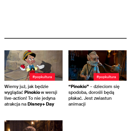
#popkultura
#popkultura
Wiemy już, jak będzie
“Pinokio”
– dzieciom się
wyglądać
Pinokio
w wersji
spodoba, dorośli będą
live-action! To nie jedyna
płakać. Jest zwiastun
atrakcja na
Disney+ Day
animacji