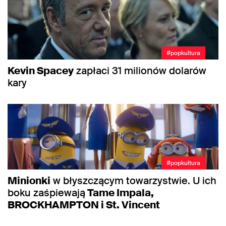
#popkultura
Kevin Spacey
zapłaci 31 milionów dolarów
kary
#popkultura
Minionki
w błyszczącym towarzystwie. U ich
boku zaśpiewają
Tame Impala,
BROCKHAMPTON i St. Vincent