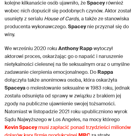
kolejne kilkanaście osób ujawniło, że
Spacey
również
wobec nich dopuścił się podobnych czynów. Aktor został
usunięty z serialu
House of Cards
, a także ze stanowiska
producenta wykonawczego.
Spacey
nie przyznał się do
winy.
We wrześniu 2020 roku
Anthony Rapp
wytoczył
aktorowi proces, oskarżając go o napaść i naruszenie
nietykalności cielesnej na tle seksualnym oraz o umyślne
zadawanie cierpienia emocjonalnego. Do
Rappa
dołączyła także anonimowa osoba, która oskarżyła
Spaceya
o molestowanie seksualne w 1983 roku, jednak
została odsunięta od sprawy w związku z brakiem jej
zgody na publiczne ujawnienie swojej tożsamości.
Natomiast w listopadzie 2021 roku upubliczniono wyrok
Sądu Najwyższego w Los Angeles, na mocy którego
Kevin Spacey
musi zapłacić ponad trzydzieści milionów
dolarów kary firmie produkcyjnej
MRC
za straty