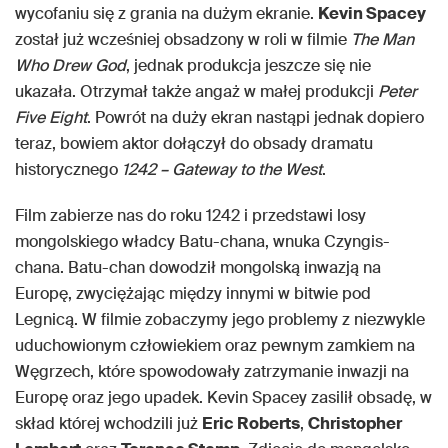
wycofaniu się z grania na dużym ekranie.
Kevin Spacey
został już wcześniej obsadzony w roli w filmie
The Man
Who Drew God
, jednak produkcja jeszcze się nie
ukazała. Otrzymał także angaż w małej produkcji
Peter
Five Eight
. Powrót na duży ekran nastąpi jednak dopiero
teraz, bowiem aktor dołączył do obsady dramatu
historycznego
1242 – Gateway to the West
.
Film zabierze nas do roku 1242 i przedstawi losy
mongolskiego władcy Batu-chana, wnuka Czyngis-
chana. Batu-chan dowodził mongolską inwazją na
Europę, zwyciężając między innymi w bitwie pod
Legnicą. W filmie zobaczymy jego problemy z niezwykle
uduchowionym człowiekiem oraz pewnym zamkiem na
Węgrzech, które spowodowały zatrzymanie inwazji na
Europę oraz jego upadek. Kevin Spacey zasilił obsadę, w
skład której wchodzili już
Eric Roberts
,
Christopher