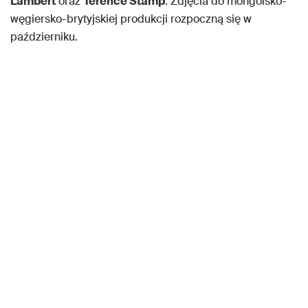
Lambert
oraz
Terence Stamp
. Zdjęcia do mongolsko-
węgiersko-brytyjskiej produkcji rozpoczną się w
październiku.