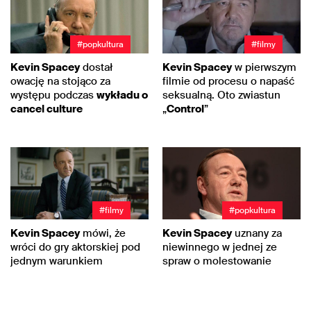
#popkultura
#filmy
Kevin Spacey
dostał
Kevin Spacey
w pierwszym
owację na stojąco za
filmie od procesu o napaść
występu podczas
wykładu o
seksualną. Oto zwiastun
cancel culture
„
Control
”
#filmy
#popkultura
Kevin Spacey
mówi, że
Kevin Spacey
uznany za
wróci do gry aktorskiej pod
niewinnego w jednej ze
jednym warunkiem
spraw o molestowanie