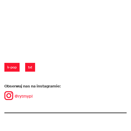
k-pop
txt
Obserwuj nas na instagramie:
@rytmypl