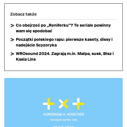
Zobacz także
Co obejrzeć po „Reniferku”? Te seriale powinny
wam się spodobać
Początki polskiego rapu: pierwsze kasety, dissy i
nadejście Scyzoryka
WROsound 2024. Zagrają m.in. Małpa, susk, Bisz i
Kasia Lins