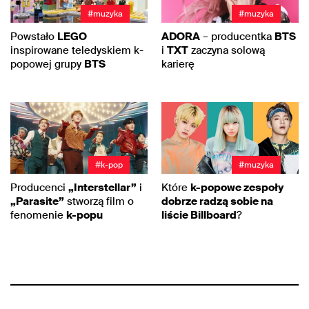
#muzyka
#muzyka
Powstało
LEGO
ADORA
– producentka
BTS
inspirowane teledyskiem k-
i
TXT
zaczyna solową
popowej grupy
BTS
karierę
#k-pop
#muzyka
Producenci
„Interstellar”
i
Które
k-popowe zespoły
„Parasite”
stworzą film o
dobrze radzą sobie na
fenomenie
k-popu
liście Billboard
?