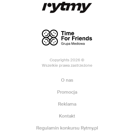
Copyrights 2026 ©
Wszelkie prawa zastrzeżone
O nas
Promocja
Reklama
Kontakt
Regulamin konkursu Rytmy.pl