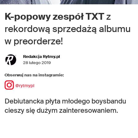
K-popowy zespół TXT
z
rekordową sprzedażą albumu
w preorderze!
Redakcja Rytmy.pl
28 lutego 2019
Obserwuj nas na instagramie:
@rytmypl
Debiutancka płyta młodego boysbandu
cieszy się dużym zainteresowaniem.