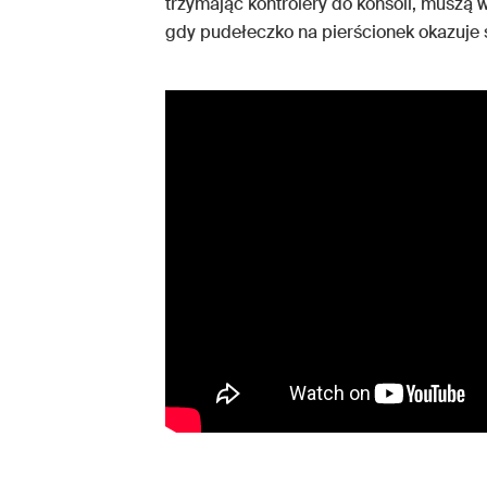
trzymając kontrolery do konsoli, muszą 
gdy pudełeczko na pierścionek okazuje 