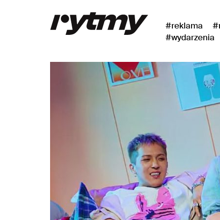
#reklama
#
#wydarzenia