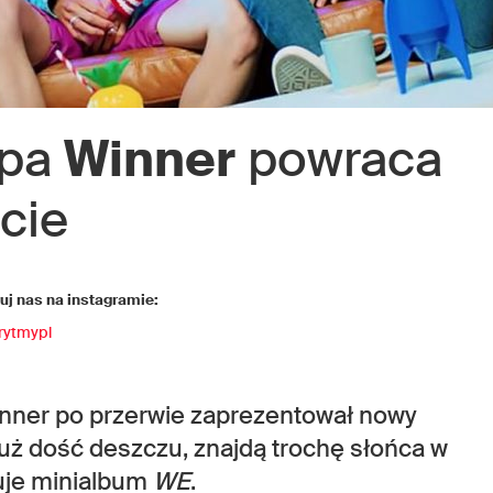
upa
Winner
powraca
cie
j nas na instagramie:
rytmypl
ner po przerwie zaprezentował nowy
ą już dość deszczu, znajdą trochę słońca w
uje minialbum
WE
.