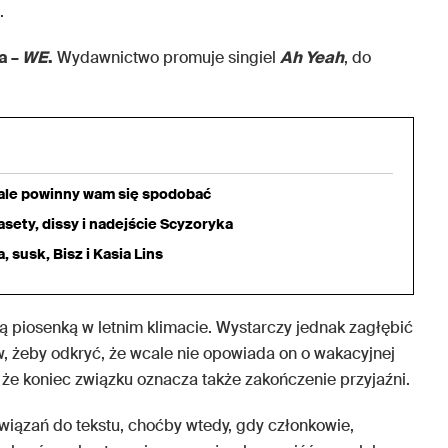
.
a –
WE
.
Wydawnictwo promuje singiel
Ah Yeah
, do
iale powinny wam się spodobać
sety, dissy i nadejście Scyzoryka
 susk, Bisz i Kasia Lins
ą piosenką w letnim klimacie. Wystarczy jednak zagłębić
w, żeby odkryć, że wcale nie opowiada on o wakacyjnej
, że koniec związku oznacza także zakończenie przyjaźni.
iązań do tekstu, choćby wtedy, gdy członkowie,