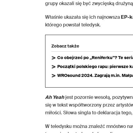
grupy okazali się być zwycięską drużyną
Właśnie ukazała się ich najnowsza
EP-k
którego powstał teledysk.
Zobacz także
Co obejrzeć po „Reniferku”? Te ser
Początki polskiego rapu: pierwsze ka
WROsound 2024. Zagrają m.in. Małpa,
Ah Yeah
jest pozornie wesołą, pozytywn
się w tekst współtworzony przez artystó
miłości. Słowa singla to deklaracja tego
W teledysku można znaleźć mnóstwo naw