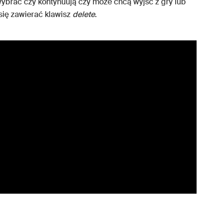
wybrać czy kontynuują czy może chcą wyjść z gry lub
się zawierać klawisz
delete
.