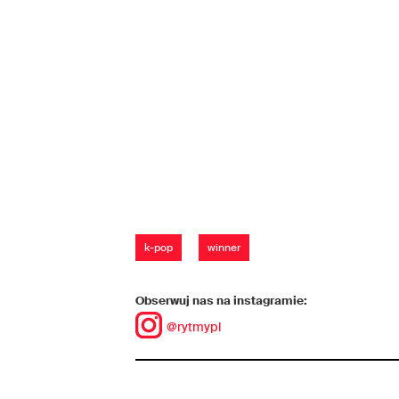
k-pop
winner
Obserwuj nas na instagramie:
@rytmypl