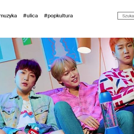
muzyka
#ulica
#popkultura