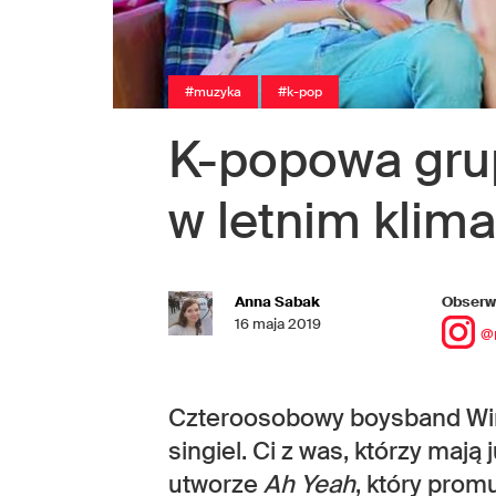
#muzyka
#k-pop
K-popowa gr
w letnim klima
Anna Sabak
Obserwu
16 maja 2019
@
Czteroosobowy boysband Win
singiel. Ci z was, którzy maj
utworze
Ah Yeah
, który prom