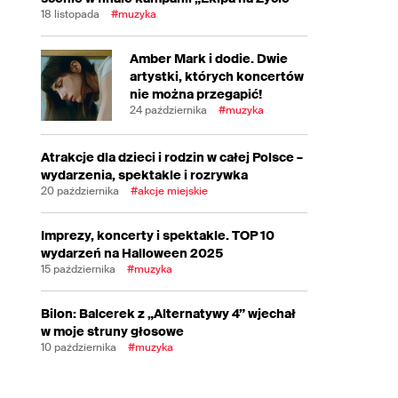
18 listopada
#muzyka
Amber Mark i dodie. Dwie
artystki, których koncertów
nie można przegapić!
24 października
#muzyka
Atrakcje dla dzieci i rodzin w całej Polsce –
wydarzenia, spektakle i rozrywka
20 października
#akcje miejskie
Imprezy, koncerty i spektakle. TOP 10
wydarzeń na Halloween 2025
15 października
#muzyka
Bilon: Balcerek z „Alternatywy 4” wjechał
w moje struny głosowe
10 października
#muzyka