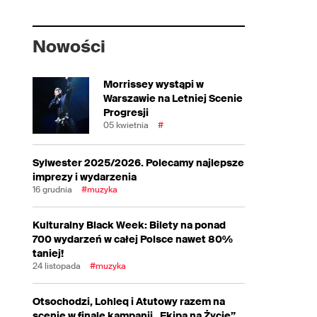
Nowości
Morrissey wystąpi w
Warszawie na Letniej Scenie
Progresji
05 kwietnia
#
Sylwester 2025/2026. Polecamy najlepsze
imprezy i wydarzenia
16 grudnia
#muzyka
Kulturalny Black Week: Bilety na ponad
700 wydarzeń w całej Polsce nawet 80%
taniej!
24 listopada
#muzyka
Otsochodzi, Lohleq i Atutowy razem na
scenie w finale kampanii „Ekipa na Życie”