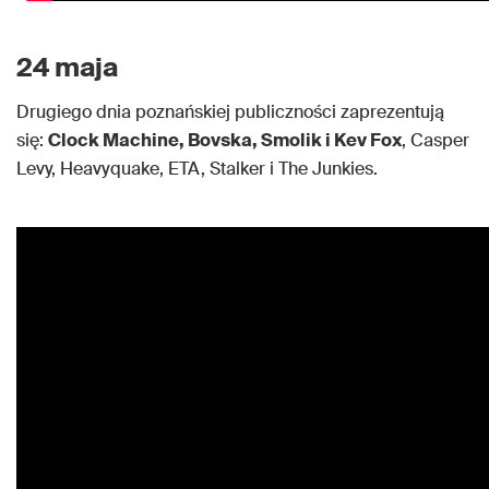
24 maja
Drugiego dnia poznańskiej publiczności zaprezentują
się:
Clock Machine, Bovska, Smolik i Kev Fox
, Casper
Levy, Heavyquake, ETA, Stalker i The Junkies.