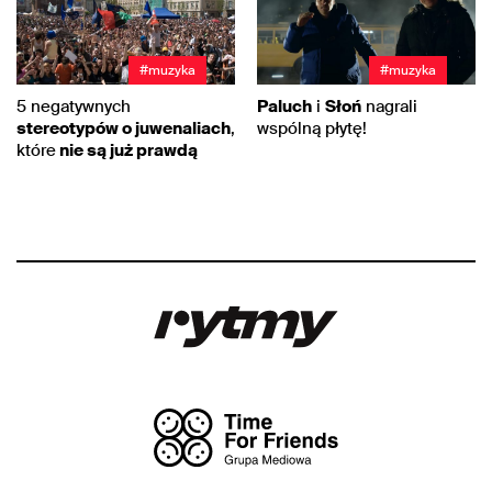
#muzyka
#muzyka
5 negatywnych
Paluch
i
Słoń
nagrali
stereotypów o juwenaliach
,
wspólną płytę!
które
nie są już prawdą