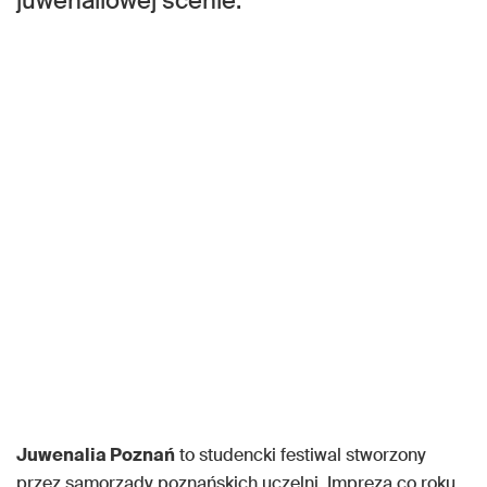
juwenaliowej scenie.
Juwenalia Poznań
to studencki festiwal stworzony
przez samorządy poznańskich uczelni. Impreza co roku