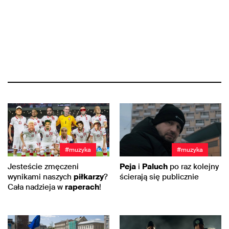
#muzyka
#muzyka
Jesteście zmęczeni
Peja
i
Paluch
po raz kolejny
wynikami naszych
piłkarzy
?
ścierają się publicznie
Cała nadzieja w
raperach
!