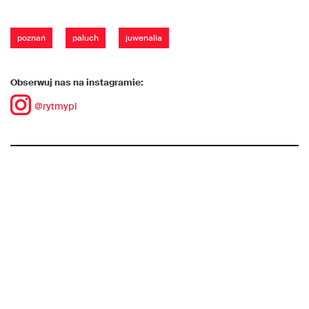
poznań
paluch
juwenalia
Obserwuj nas na instagramie:
@rytmypl