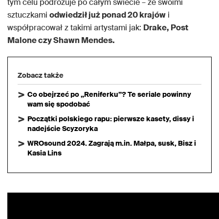
tym celu podróżuje po całym świecie – ze swoimi
sztuczkami
odwiedził już ponad 20 krajów
i
współpracował z takimi artystami jak:
Drake, Post
Malone czy Shawn Mendes.
Zobacz także
Co obejrzeć po „Reniferku”? Te seriale powinny
wam się spodobać
Początki polskiego rapu: pierwsze kasety, dissy i
nadejście Scyzoryka
WROsound 2024. Zagrają m.in. Małpa, susk, Bisz i
Kasia Lins