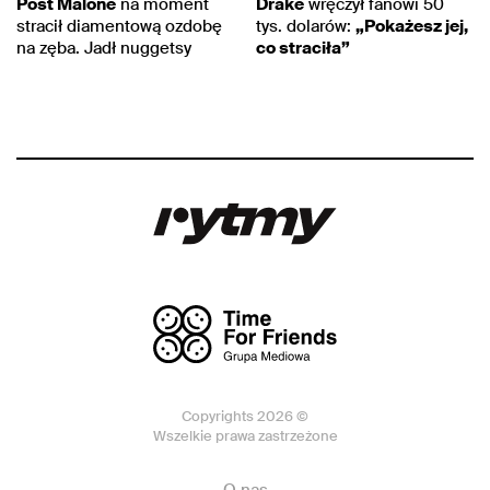
Post Malone
na moment
Drake
wręczył fanowi 50
stracił diamentową ozdobę
tys. dolarów:
„Pokażesz jej,
na zęba. Jadł nuggetsy
co straciła”
Copyrights 2026 ©
Wszelkie prawa zastrzeżone