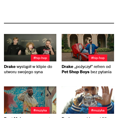
#hip-hop
#hip-hop
Drake
wystąpił w klipie do
Drake
„pożyczył” refren od
utworu swojego syna
Pet Shop Boys
bez pytania
#muzyka
#muzyka