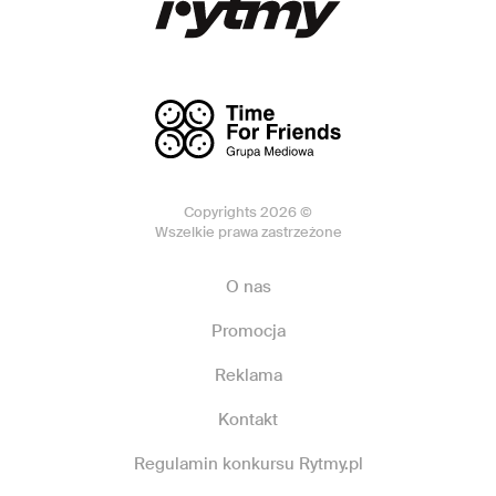
Copyrights 2026 ©
Wszelkie prawa zastrzeżone
O nas
Promocja
Reklama
Kontakt
Regulamin konkursu Rytmy.pl