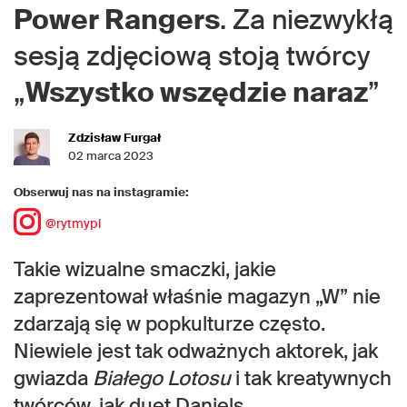
Power Rangers
. Za niezwykłą
sesją zdjęciową stoją twórcy
„
Wszystko wszędzie naraz
”
Zdzisław Furgał
02 marca 2023
Obserwuj nas na instagramie:
@rytmypl
Takie wizualne smaczki, jakie
zaprezentował właśnie magazyn „W” nie
zdarzają się w popkulturze często.
Niewiele jest tak odważnych aktorek, jak
gwiazda
Białego Lotosu
i tak kreatywnych
twórców, jak duet Daniels.