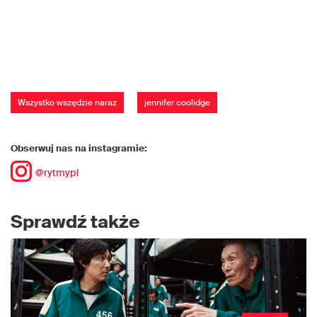
Wszystko wszędzie naraz
jennifer coolidge
Obserwuj nas na instagramie:
@rytmypl
Sprawdź także