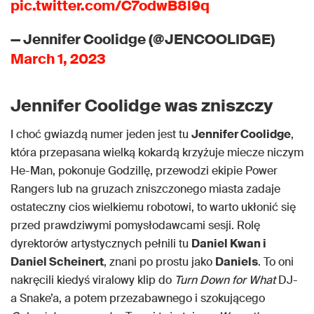
pic.twitter.com/C7odwB8l9q
— Jennifer Coolidge (@JENCOOLIDGE)
March 1, 2023
Jennifer Coolidge was zniszczy
I choć gwiazdą numer jeden jest tu
Jennifer Coolidge
,
która przepasana wielką kokardą krzyżuje miecze niczym
He-Man, pokonuje Godzillę, przewodzi ekipie Power
Rangers lub na gruzach zniszczonego miasta zadaje
ostateczny cios wielkiemu robotowi, to warto ukłonić się
przed prawdziwymi pomysłodawcami sesji. Rolę
dyrektorów artystycznych pełnili tu
Daniel Kwan i
Daniel Scheinert
, znani po prostu jako
Daniels
. To oni
nakręcili kiedyś viralowy klip do
Turn Down for What
DJ-
a Snake’a, a potem przezabawnego i szokującego