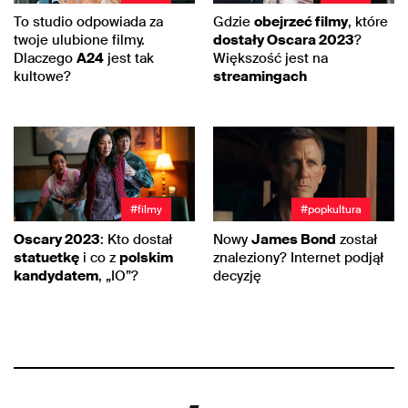
To studio odpowiada za
Gdzie
obejrzeć filmy
, które
twoje ulubione filmy.
dostały Oscara 2023
?
Dlaczego
A24
jest tak
Większość jest na
kultowe?
streamingach
#filmy
#popkultura
Oscary 2023
: Kto dostał
Nowy
James Bond
został
statuetkę
i co z
polskim
znaleziony? Internet podjął
kandydatem
, „IO”?
decyzję