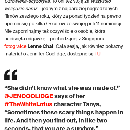
Człowieka-scyzoryka
. To oni też stoją za
Wszystko
wszędzie naraz
– jednym z najbardziej nagradzanych
filmów zeszłego roku, który za ponad tydzień na pewno
upomni się po kilka Oscarów ze swojej puli 11 nominacji.
Nie zapominajmy też oczywiście o osobie, która
nacisnęła migawkę – pochodzącej z Singapuru
fotografce
Lenne Chai
. Cała sesja, jak również pokażny
materiał o Jennifer Coolidge, dostępne są
TU
.
“She didn’t know what she was made of.”
@JENCOOLIDGE
says of her
#TheWhiteLotus
character Tanya,
“Sometimes these scary things happen in
life. And then you find out, in like two
seconds, that you are a survivor.”