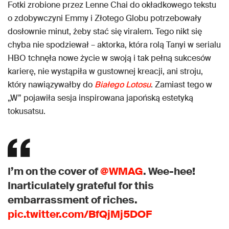
Fotki zrobione przez Lenne Chai do okładkowego tekstu
o zdobywczyni Emmy i Złotego Globu potrzebowały
dosłownie minut, żeby stać się viralem. Tego nikt się
chyba nie spodziewał – aktorka, która rolą Tanyi w serialu
HBO tchnęła nowe życie w swoją i tak pełną sukcesów
karierę, nie wystąpiła w gustownej kreacji, ani stroju,
który nawiązywałby do
Białego Lotosu
. Zamiast tego w
„W” pojawiła sesja inspirowana japońską estetyką
tokusatsu.
I’m on the cover of
@WMAG
. Wee-hee!
Inarticulately grateful for this
embarrassment of riches.
pic.twitter.com/BfQjMj5DOF