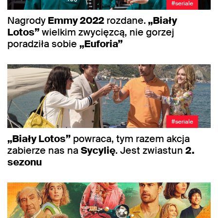
#seriale
Nagrody
Emmy 2022
rozdane.
„Biały
Lotos”
wielkim zwycięzcą, nie gorzej
poradziła sobie
„Euforia”
#seriale
„Biały Lotos”
powraca, tym razem akcja
zabierze nas na
Sycylię
. Jest zwiastun
2.
sezonu