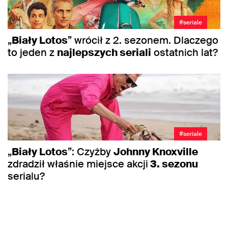
#seriale
„
Biały Lotos
” wrócił z 2. sezonem. Dlaczego
to jeden z
najlepszych seriali
ostatnich lat?
#seriale
„
Biały Lotos
”: Czyżby
Johnny Knoxville
zdradził właśnie miejsce akcji
3. sezonu
serialu?