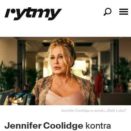
Jennifer Coolidge w serialu „Biały Lotos”
Jennifer Coolidge
kontra