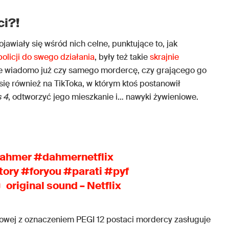
ci?!
Pojawiały się wśród nich celne, punktujące to, jak
olicji do swego działania
, były też takie
skrajnie
nie wiadomo już czy samego mordercę, czy grającego go
się również na TikToka, w którym ktoś postanowił
 4
, odtworzyć jego mieszkanie i… nawyki żywieniowe.
ahmer
#dahmernetflix
tory
#foryou
#parati
#pyf
 original sound – Netflix
owej z oznaczeniem PEGI 12 postaci mordercy zasługuje