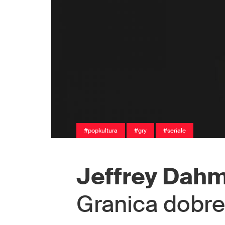
#popkultura
#gry
#seriale
Jeffrey Dah
Granica dobr