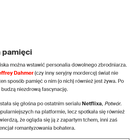
m pamięci
wiska można wstawić personalia dowolnego zbrodniarza.
effrey Dahmer
(czy inny seryjny mordercę) świat nie
 ten sposób pamięć o nim (o nich) również jest żywa. Po
 budzą niezdrową fascynację.
stała się głośna po ostatnim serialu
Netflixa
,
Potwór
.
pularniejszych na platformie, lecz spotkała się również
wierdzą, że ogląda się ją z zapartym tchem, inni zaś
tencjał romantyzowania bohatera.