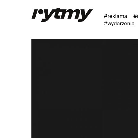
#reklama
#
#wydarzenia