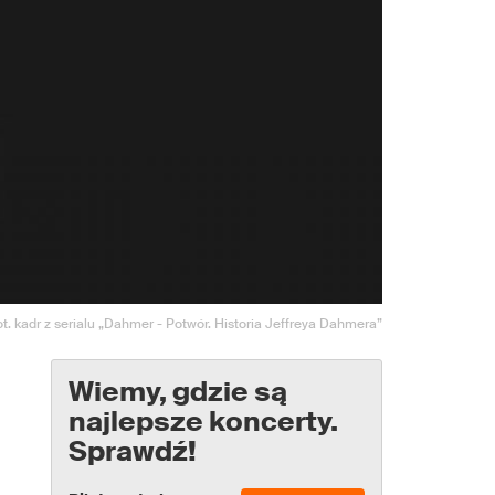
ot. kadr z serialu „Dahmer - Potwór. Historia Jeffreya Dahmera”
Wiemy, gdzie są
najlepsze koncerty.
Sprawdź!