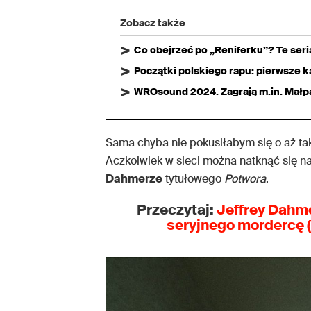
Zobacz także
Co obejrzeć po „Reniferku”? Te ser
Początki polskiego rapu: pierwsze ka
WROsound 2024. Zagrają m.in. Małpa,
Sama chyba nie pokusiłabym się o aż tak
Aczkolwiek w sieci można natknąć się na
Dahmerze
tytułowego
Potwora
.
Przeczytaj:
Jeffrey Dahm
seryjnego mordercę (