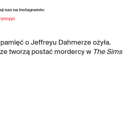
j nas na instagramie:
rytmypl
a pamięć o Jeffreyu Dahmerze ożyła.
cze tworzą postać mordercy w
The Sims