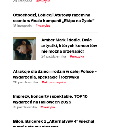
24 listopada
#muzyka
Otsochodzi, Lohleq i Atutowy razem na
scenie w finale kampanii „Ekipa na Życie”
18 listopada
#muzyka
Amber Mark i dodie. Dwie
artystki, których koncertów
nie można przegapić!
24 października
#muzyka
Atrakcje dla dzieci i rodzin w całej Polsce –
wydarzenia, spektakle i rozrywka
20 października
#akcje miejskie
Imprezy, koncerty i spektakle. TOP 10
wydarzeń na Halloween 2025
15 października
#muzyka
Bilon: Balcerek z „Alternatywy 4” wjechał
w moje struny głosowe