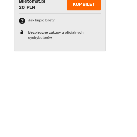
Biletomat.pl
KUP BILET
20 PLN
Jak kupić bilet?
Bezpieczne zakupy u oficjalnych
dystrybutorów