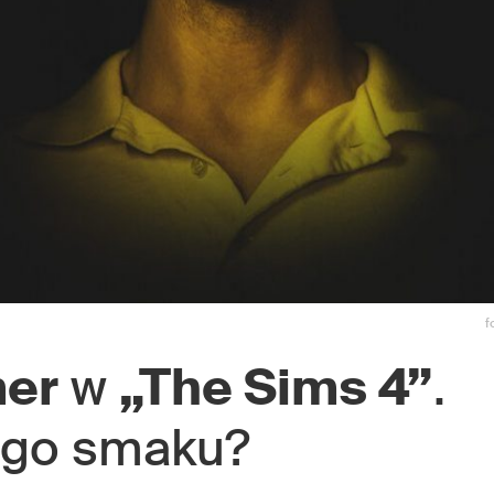
f
mer
w
„The Sims 4”
.
ego smaku?