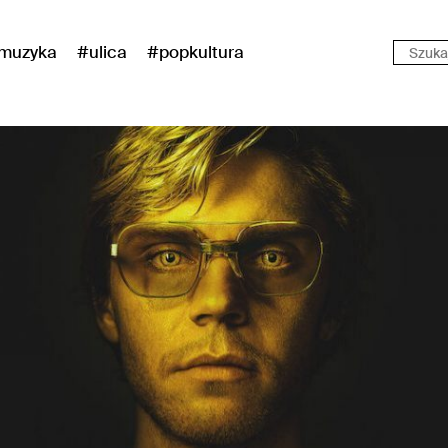
muzyka
#ulica
#popkultura