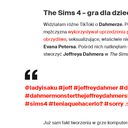
The Sims 4 – gra dla dzie
Widziałam różne TikToki o
Dahmerze
. 
mężczyzna
wykorzystywał uprzedzenia p
obrzydliwe
, seksualizujące, właściwie 
Evana Petersa
. Pośród nich natknęłam 
stworzyć
Jeffreya Dahmera
w
The Sims
@ladyisaku
#jeff
#jeffreydahmer
#d
#dahmermonsterthejeffreydahmers
#sims4
#teniaquehacerlo?
#sorry
♬
Już sam fakt tworzenia w grze komputer