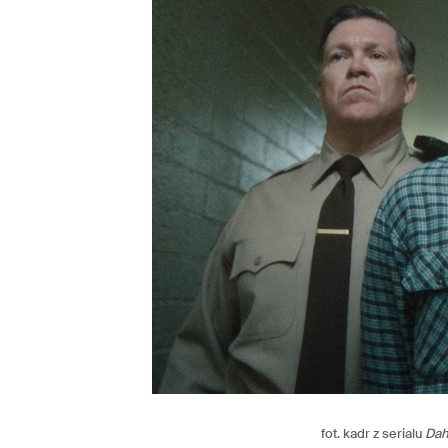
fot. kadr z serialu
Dah