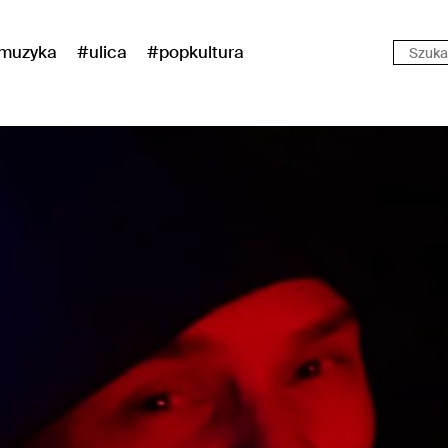
muzyka
#ulica
#popkultura