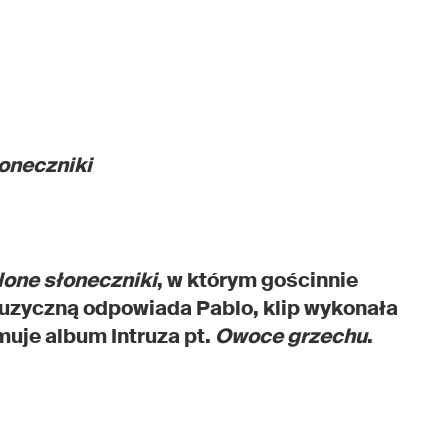
łoneczniki
lone słoneczniki
, w którym gościnnie
 muzyczną odpowiada Pablo, klip wykonała
muje album Intruza pt.
Owoce grzechu
.