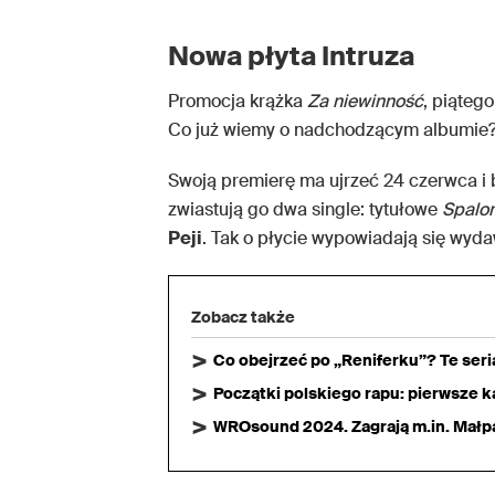
Nowa płyta Intruza
Promocja krążka
Za niewinność
, piąteg
Co już wiemy o nadchodzącym albumie
Swoją premierę ma ujrzeć 24 czerwca
i
zwiastują go dwa single: tytułowe
Spalon
Peji
. Tak o płycie wypowiadają się wyd
Zobacz także
Co obejrzeć po „Reniferku”? Te ser
Początki polskiego rapu: pierwsze ka
WROsound 2024. Zagrają m.in. Małpa,