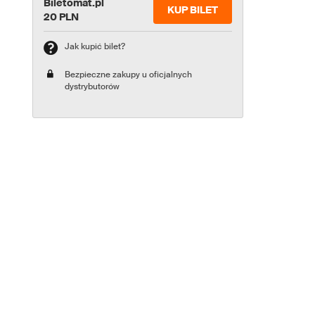
Biletomat.pl
KUP BILET
20 PLN
Jak kupić bilet?
Bezpieczne zakupy u oficjalnych
dystrybutorów