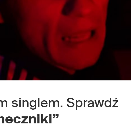
m singlem. Sprawdź
neczniki”