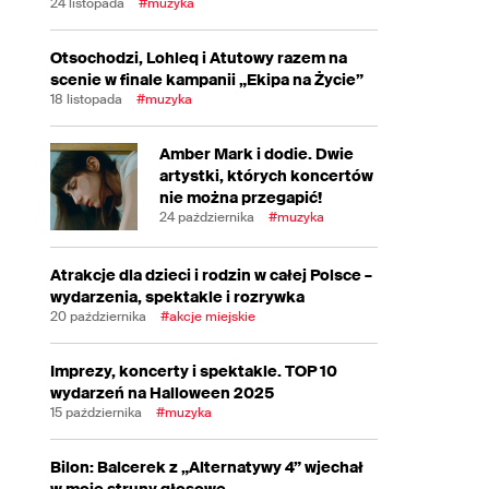
24 listopada
#muzyka
Otsochodzi, Lohleq i Atutowy razem na
scenie w finale kampanii „Ekipa na Życie”
18 listopada
#muzyka
Amber Mark i dodie. Dwie
artystki, których koncertów
nie można przegapić!
24 października
#muzyka
Atrakcje dla dzieci i rodzin w całej Polsce –
wydarzenia, spektakle i rozrywka
20 października
#akcje miejskie
Imprezy, koncerty i spektakle. TOP 10
wydarzeń na Halloween 2025
15 października
#muzyka
Bilon: Balcerek z „Alternatywy 4” wjechał
w moje struny głosowe