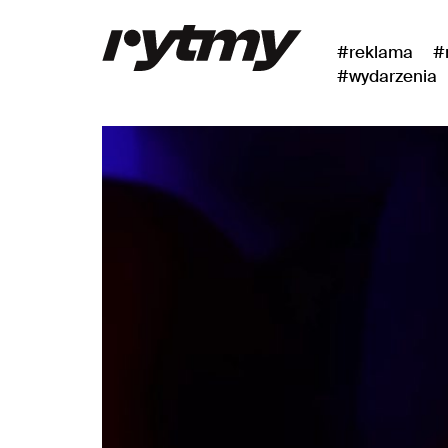
#reklama
#
#wydarzenia