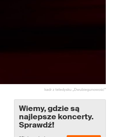
kadr z teledysku „Dwubiegunowość”
Wiemy, gdzie są
najlepsze koncerty.
Sprawdź!