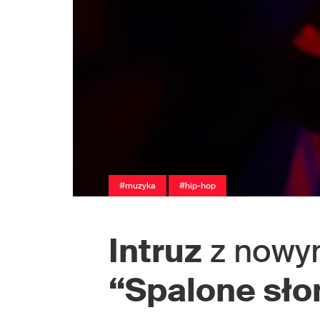
#muzyka
#hip-hop
Intruz
z nowy
“Spalone sło