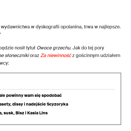
o wydawnictwa w dyskografii opolanina, trwa w najlepsze.
?
 będzie nosił tytuł
Owoce grzechu
. Jak do tej pory
e słoneczniki
oraz
Za niewinność
z gościnnym udziałem
awcy:
iale powinny wam się spodobać
sety, dissy i nadejście Scyzoryka
 susk, Bisz i Kasia Lins