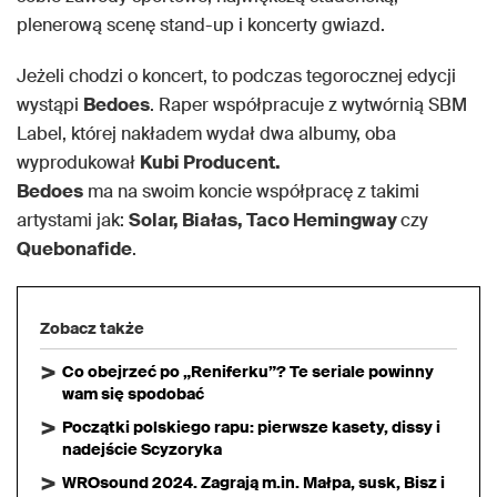
plenerową scenę stand-up i koncerty gwiazd.
Jeżeli chodzi o koncert, to podczas tegorocznej edycji
wystąpi
Bedoes
. Raper współpracuje z wytwórnią SBM
Label, której nakładem wydał dwa albumy, oba
wyprodukował
Kubi Producent.
Bedoes
ma na swoim koncie współpracę z takimi
artystami jak:
Solar, Białas, Taco Hemingway
czy
Quebonafide
.
Zobacz także
Co obejrzeć po „Reniferku”? Te seriale powinny
wam się spodobać
Początki polskiego rapu: pierwsze kasety, dissy i
nadejście Scyzoryka
WROsound 2024. Zagrają m.in. Małpa, susk, Bisz i