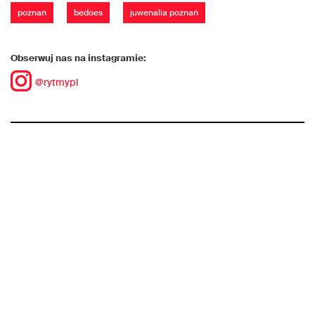
poznań
bedoes
juwenalia poznań
Obserwuj nas na instagramie:
@rytmypl