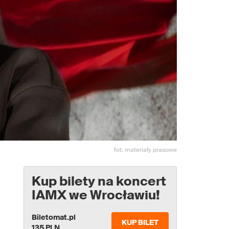
fot. materiały prasowe
Kup bilety na koncert
IAMX we Wrocławiu!
Biletomat.pl
KUP BILET
135 PLN