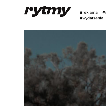
#reklama
#
#wydarzenia