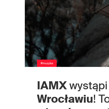
#muzyka
IAMX
wystąpi
Wrocławiu
! T