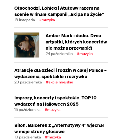
Otsochodzi, Lohleq i Atutowy razem na
scenie w finale kampanii „Ekipa na Życie”
18 listopada
#muzyka
Amber Mark i dodie. Dwie
artystki, których koncertów
nie można przegapić!
24 października
#muzyka
Atrakcje dla dzieci i rodzin w całej Polsce –
wydarzenia, spektakle i rozrywka
20 października
#akcje miejskie
Imprezy, koncerty i spektakle. TOP 10
wydarzeń na Halloween 2025
15 października
#muzyka
Bilon: Balcerek z „Alternatywy 4” wjechał
w moje struny głosowe
10 października
#muzyka