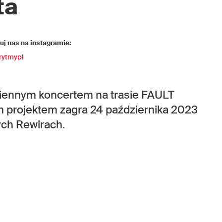
ta
j nas na instagramie:
rytmypl
siennym koncertem na trasie FAULT
m projektem zagra 24 października 2023
ych Rewirach.