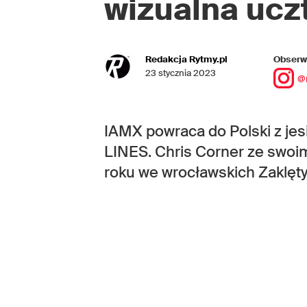
wizualna
ucz
Redakcja Rytmy.pl
Obserwu
23 stycznia 2023
@
IAMX powraca do Polski z je
LINES. Chris Corner ze swoi
roku we wrocławskich Zaklęt