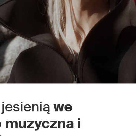
 jesienią
we
o
muzyczna i