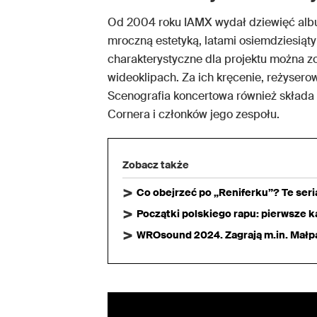
Od 2004 roku IAMX wydał dziewięć albu
mroczną estetyką, latami osiemdziesiątym
charakterystyczne dla projektu można 
wideoklipach. Za ich kręcenie, reżyser
Scenografia koncertowa również składa 
Cornera i członków jego zespołu.
Zobacz także
Co obejrzeć po „Reniferku”? Te ser
Początki polskiego rapu: pierwsze ka
WROsound 2024. Zagrają m.in. Małpa,