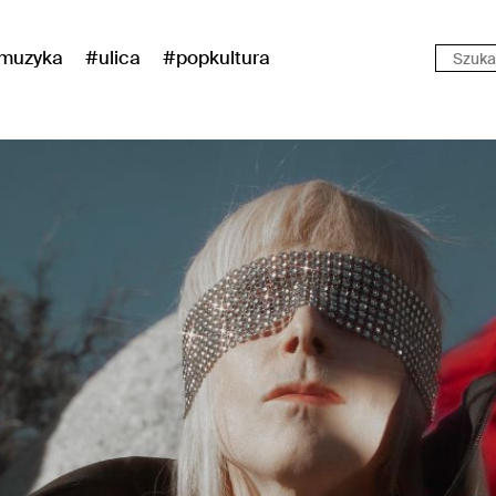
muzyka
#ulica
#popkultura