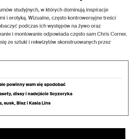
mów studyjnych, w których dominują inspiracje
i i erotyką. Wizualne, często kontrowersyjne treści
zobaczyć podczas ich występów na żywo oraz
owanie i montowanie odpowiada często sam Chris Corner.
się ze sztuki i rekwizytów skonstruowanych przez
iale powinny wam się spodobać
sety, dissy i nadejście Scyzoryka
 susk, Bisz i Kasia Lins