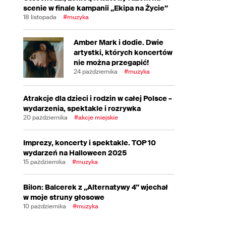
scenie w finale kampanii „Ekipa na Życie”
18 listopada
#muzyka
Amber Mark i dodie. Dwie
artystki, których koncertów
nie można przegapić!
24 października
#muzyka
Atrakcje dla dzieci i rodzin w całej Polsce –
wydarzenia, spektakle i rozrywka
20 października
#akcje miejskie
Imprezy, koncerty i spektakle. TOP 10
wydarzeń na Halloween 2025
15 października
#muzyka
Bilon: Balcerek z „Alternatywy 4” wjechał
w moje struny głosowe
10 października
#muzyka