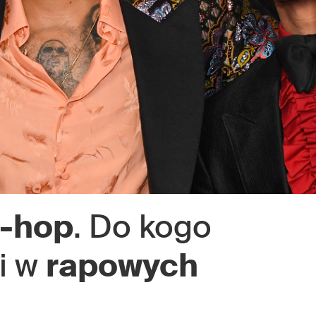
p-hop
. Do kogo
ki w
rapowych