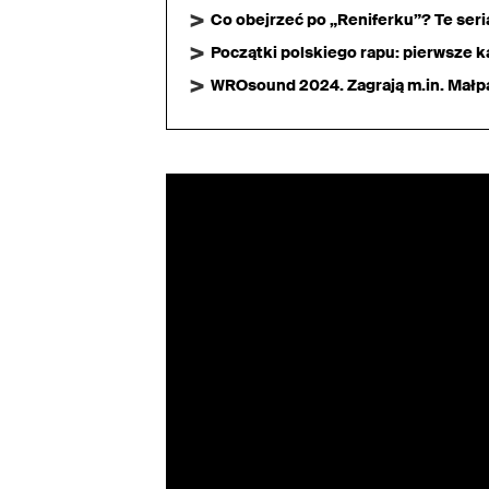
Co obejrzeć po „Reniferku”? Te ser
Początki polskiego rapu: pierwsze ka
WROsound 2024. Zagrają m.in. Małpa,