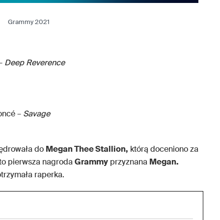
Grammy 2021
 –
Deep Reverence
yoncé –
Savage
wędrowała do
Megan Thee Stallion,
którą doceniono za
 to pierwsza nagroda
Grammy
przyznana
Megan.
otrzymała raperka.