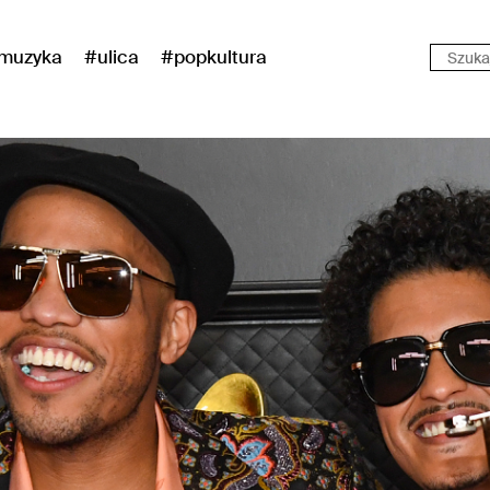
muzyka
#ulica
#popkultura