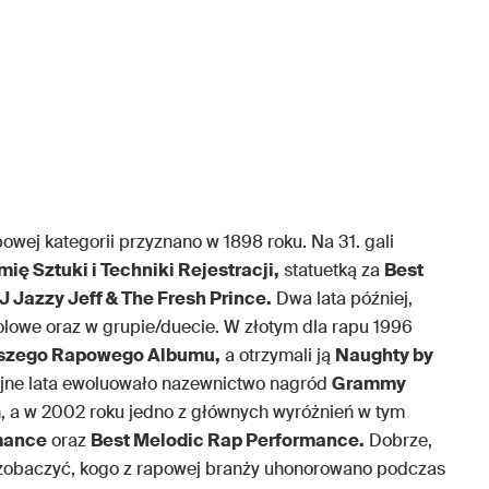
powej kategorii przyznano w 1898 roku. Na 31. gali
ę Sztuki i Techniki Rejestracji,
statuetką za
Best
J Jazzy Jeff & The Fresh Prince.
Dwa lata później,
olowe oraz w grupie/duecie. W złotym dla rapu 1996
szego Rapowego Albumu,
a otrzymali ją
Naughty by
lejne lata ewoluowało nazewnictwo nagród
Grammy
 a w 2002 roku jedno z głównych wyróżnień w tym
mance
oraz
Best Melodic Rap Performance.
Dobrze,
my zobaczyć, kogo z rapowej branży uhonorowano podczas