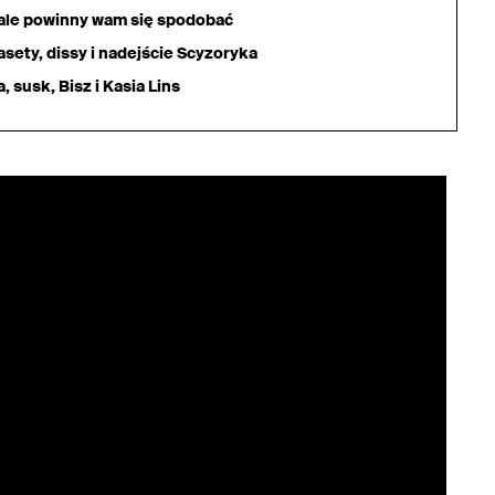
iale powinny wam się spodobać
sety, dissy i nadejście Scyzoryka
 susk, Bisz i Kasia Lins