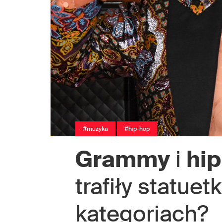
#muzyka
#hip-hop
Grammy
i
hi
trafiły statuet
kategoriach?