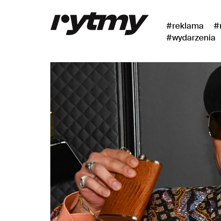
#reklama
#
#wydarzenia