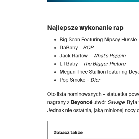
Najlepsze wykonanie rap
Big Sean Featuring Nipsey Hussle
DaBaby –
BOP
Jack Harlow –
What’s Poppin
Lil Baby –
The Bigger Picture
Megan Thee Stallion featuring Be
Pop Smoke –
Dior
Oto lista nominowanych – statuetka po
nagrany z
Beyoncé
utwór
Savage
. Była
Jednak nie ostatnia, jaką minionej nocy 
Zobacz także