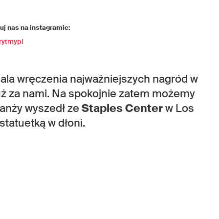
j nas na instagramie:
rytmypl
gala wręczenia najważniejszych nagród w
uż za nami. Na spokojnie zatem możemy
branży wyszedł ze
Staples Center
w Los
statuetką w dłoni.