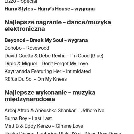
Lizzo – Special
Harry Styles – Harry’s House – wygrana
Najlepsze nagranie – dance/muzyka
elektroniczna
Beyoncé – Break My Soul – wygrana
Bonobo – Rosewood
David Guetta & Bebe Rexha – I’m Good (Blue)
Diplo & Miguel – Don’t Forget My Love
Kaytranada Featuring Her – Intimidated
Rüfüs Du Sol – On My Knees
Najlepsze wykonanie – muzyka
międzynarodowa
Arooj Aftab & Anoushka Shankar – Udhero Na
Burna Boy – Last Last
Matt B & Eddy Kenzo – Gimme Love
Rocky Dawuni Featuring Blvk H3ro – Neva Bow Down