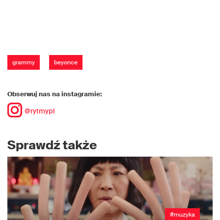
grammy
beyonce
Obserwuj nas na instagramie:
@rytmypl
Sprawdź także
#muzyka