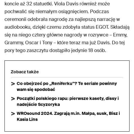
koncie aż 32 statuetki. Viola Davis również może
pochwalić się niemałym osiągnięciem. Podczas
ceremonii odebrała nagrodę za najlepszą narrację w
audiobooku, dzięki czemu zdobyła status EGOT. Składają
się na niego cztery główne nagrody w rozrywce – Emmy,
Grammy, Oscar i Tony – które teraz ma już Davis. Do tej
pory tego zaszczytu dostąpiło jedynie 18 osób.
Zobacz także
Co obejrzeć po „Reniferku”? Te seriale powinny
wam się spodobać
Początki polskiego rapu: pierwsze kasety, dissy i
nadejście Scyzoryka
WROsound 2024. Zagrają m.in. Małpa, susk, Bisz i
Kasia Lins