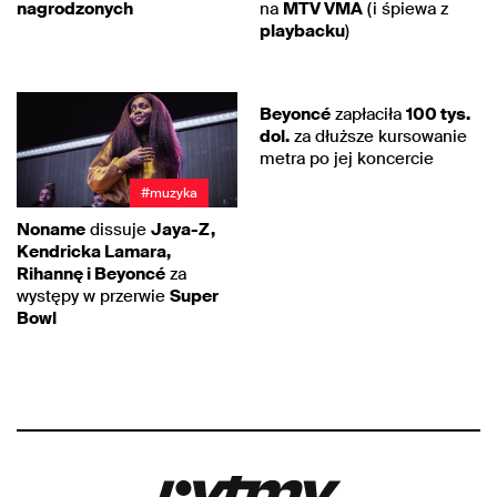
nagrodzonych
na
MTV VMA
(i śpiewa z
playbacku
)
#muzyka
Beyoncé
zapłaciła
100 tys.
dol.
za dłuższe kursowanie
metra po jej koncercie
#muzyka
Noname
dissuje
Jaya-Z,
Kendricka Lamara,
Rihannę i Beyoncé
za
występy w przerwie
Super
Bowl