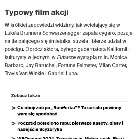
Typowy film akcji
W krótkiej zapowiedzi widzimy, jak wcielający się w
Luke’a Brunnera Schwarzenegger zapala cygaro, pozuje
na tle palącego się śmietnika, strzela i bierze udział w
pościgu. Oprócz aktora, byłego gubernatora Kalifornii i
kulturysty w jednym, w
Fubarze
wystąpią m.in. Monica
Barbaro, Jay Baruchel, Fortune Feimster, Milan Carter,
Travis Van Winkle i Gabriel Luna.
Zobacz także
Co obejrzeć po „Reniferku”? Te seriale powinny
wam się spodobać
Początki polskiego rapu: pierwsze kasety, dissy i
nadejście Scyzoryka
WROsound 2024. Zagrają m.in. Małpa, susk, Bisz i