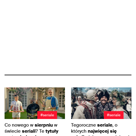
#seriale
#seriale
Co nowego w
sierpniu
w
Tegoroczne
seriale
, o
świecie
seriali
? Te
tytuły
których
najwięcej
się