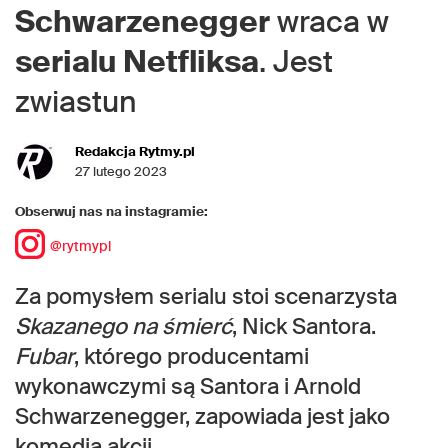
Schwarzenegger
wraca w
serialu Netfliksa
. Jest
zwiastun
Redakcja Rytmy.pl
27 lutego 2023
Obserwuj nas na instagramie:
@rytmypl
Za pomysłem serialu stoi scenarzysta
Skazanego na śmierć
, Nick Santora.
Fubar
, którego producentami
wykonawczymi są Santora i Arnold
Schwarzenegger, zapowiada jest jako
komedia akcji.