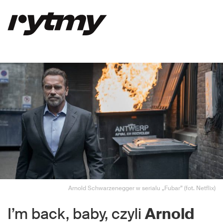
Arnold Schwarzenegger w serialu „Fubar” (fot. Netflix)
I’m back, baby, czyli
Arnold