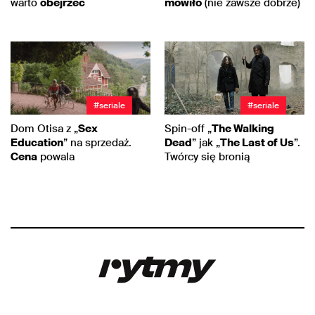
warto
obejrzeć
mówiło
(nie zawsze dobrze)
#seriale
#seriale
Dom Otisa z „
Sex
Spin-off „
The Walking
Education
” na sprzedaż.
Dead
” jak „
The Last of Us
”.
Cena
powala
Twórcy się bronią