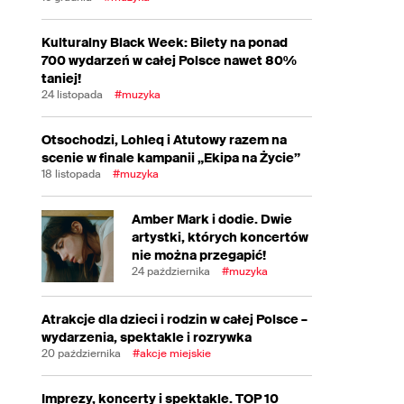
Kulturalny Black Week: Bilety na ponad
700 wydarzeń w całej Polsce nawet 80%
taniej!
24 listopada
#muzyka
Otsochodzi, Lohleq i Atutowy razem na
scenie w finale kampanii „Ekipa na Życie”
18 listopada
#muzyka
Amber Mark i dodie. Dwie
artystki, których koncertów
nie można przegapić!
24 października
#muzyka
Atrakcje dla dzieci i rodzin w całej Polsce –
wydarzenia, spektakle i rozrywka
20 października
#akcje miejskie
Imprezy, koncerty i spektakle. TOP 10