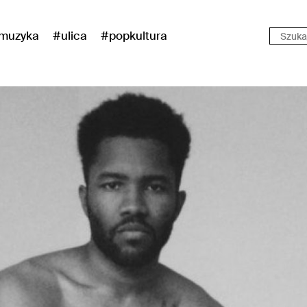
muzyka
#ulica
#popkultura