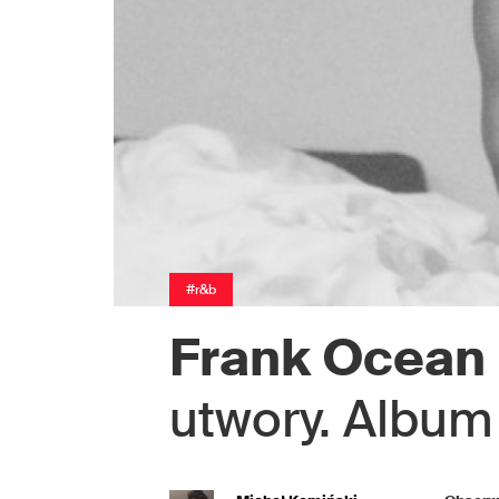
#r&b
Frank Ocean
utwory. Album