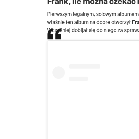
Frank, ile można czekać
Pierwszym legalnym, solowym albume
właśnie ten album na dobre otworzył
Fr
Wcześniej dobijał się do niego za spra