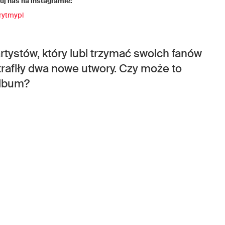
j nas na instagramie:
rytmypl
rtystów, który lubi trzymać swoich fanów
trafiły dwa nowe utwory. Czy może to
album?