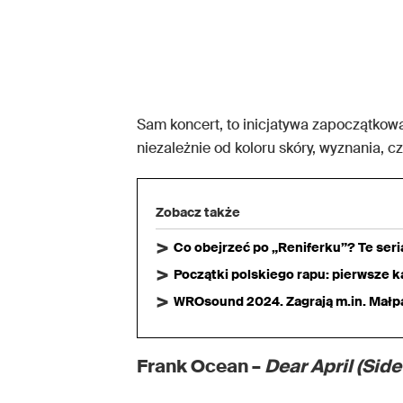
Sam koncert, to inicjatywa zapoczątko
niezależnie od koloru skóry, wyznania, cz
Zobacz także
Co obejrzeć po „Reniferku”? Te ser
Początki polskiego rapu: pierwsze ka
WROsound 2024. Zagrają m.in. Małpa,
Frank Ocean –
Dear April (Side