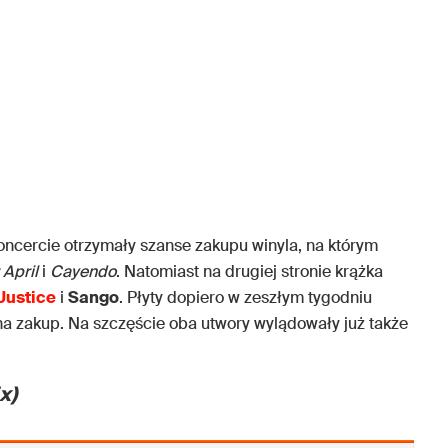
oncercie otrzymały szanse zakupu winyla, na którym
 April
i
Cayendo
. Natomiast na drugiej stronie krążka
Justice
i
Sango
. Płyty dopiero w zeszłym tygodniu
na zakup. Na szczęście oba utwory wylądowały już także
x)