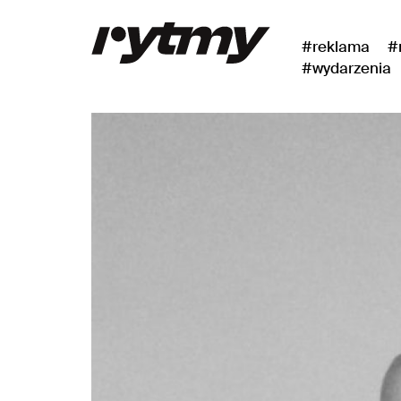
#reklama
#
#wydarzenia