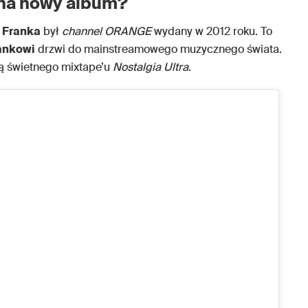
 na nowy album?
m
Franka
był
channel ORANGE
wydany w 2012 roku. To
ankowi
drzwi do mainstreamowego muzycznego świata.
wą świetnego mixtape’u
Nostalgia Ultra
.