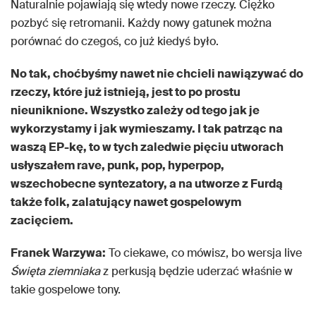
Naturalnie pojawiają się wtedy nowe rzeczy. Ciężko
pozbyć się retromanii. Każdy nowy gatunek można
porównać do czegoś, co już kiedyś było.
No tak, choćbyśmy nawet nie chcieli nawiązywać do
rzeczy, które już istnieją, jest to po prostu
nieuniknione. Wszystko zależy od tego jak je
wykorzystamy i jak wymieszamy. I tak patrząc na
waszą EP-kę, to w tych zaledwie pięciu utworach
usłyszałem rave, punk, pop, hyperpop,
wszechobecne syntezatory, a na utworze z Furdą
także folk, zalatujący nawet gospelowym
zacięciem.
Franek Warzywa:
To ciekawe, co mówisz, bo wersja live
Święta ziemniaka
z perkusją będzie uderzać właśnie w
takie gospelowe tony.