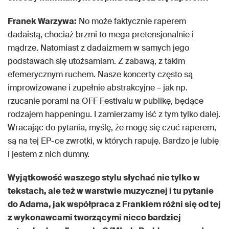
Franek Warzywa:
No może faktycznie raperem
dadaistą, chociaż brzmi to mega pretensjonalnie i
mądrze. Natomiast z dadaizmem w samych jego
podstawach się utożsamiam. Z zabawą, z takim
efemerycznym ruchem. Nasze koncerty często są
improwizowane i zupełnie abstrakcyjne – jak np.
rzucanie porami na OFF Festivalu w publikę, będące
rodzajem happeningu. I zamierzamy iść z tym tylko dalej.
Wracając do pytania, myślę, że mogę się czuć raperem,
są na tej EP-ce zwrotki, w których rapuję. Bardzo je lubię
i jestem z nich dumny.
Wyjątkowość waszego stylu słychać nie tylko w
tekstach, ale też w warstwie muzycznej i tu pytanie
do Adama, jak współpraca z Frankiem różni się od tej
z wykonawcami tworzącymi nieco bardziej