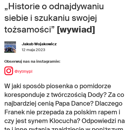
„Historie o odnajdywaniu
siebie i szukaniu swojej
tożsamości”
[wywiad]
Jakub Wojakowicz
12 maja 2023
Obserwuj nas na instagramie:
@rytmypl
W jaki sposób piosenka o pomidorze
koresponduje z twórczością Dody? Za co
najbardziej cenią Papa Dance? Dlaczego
Franek nie przepada za polskim rapem i
czy jest synem Klocucha? Odpowiedzi na
te i inne pytania znajdziecie w poniższym