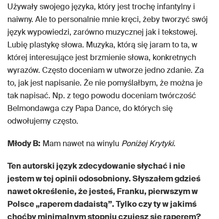
Używały swojego języka, który jest trochę infantylny i
naiwny. Ale to personalnie mnie kręci, żeby tworzyć swój
język wypowiedzi, zarówno muzycznej jak i tekstowej.
Lubię plastykę słowa. Muzyka, którą się jaram to ta, w
której interesujące jest brzmienie słowa, konkretnych
wyrazów. Często doceniam w utworze jedno zdanie. Za
to, jak jest napisanie. Że nie pomyślałbym, że można je
tak napisać. Np. z tego powodu doceniam twórczość
Belmondawga czy Papa Dance, do których się
odwołujemy często.
Młody B:
Mam nawet na winylu
Poniżej Krytyki
.
Ten autorski język zdecydowanie słychać i nie
jestem w tej opinii odosobniony. Słyszałem gdzieś
nawet określenie, że jesteś, Franku, pierwszym w
Polsce „raperem dadaistą”. Tylko czy ty w jakimś
choćby minimalnym stopniu czujesz się raperem?