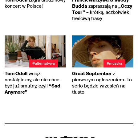
Tom Odell
zagra urodzinowy
Franek Warzywa
&
Młody
koncert w Polsce!
Budda
zapraszają na
„Oczy
Tour”
– krótką, aczkolwiek
treściwą trasę
#alternatywa
#muzyka
Tom Odell
wciąż
Great September
z
nostalgiczny, ale nie chce
pierwszym ogłoszeniem. To
być już smutny, czyli
“Sad
serio będzie wrzesień na
Anymore”
tłusto