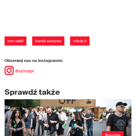
tom odell
franek warzywa
młody b
Obserwuj nas na instagramie:
@rytmypl
Sprawdź także
#muzyka