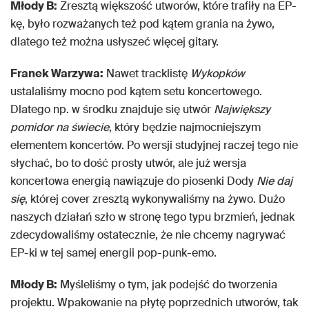
Młody B:
Zresztą większość utworów, które trafiły na EP-
kę, było rozważanych też pod kątem grania na żywo,
dlatego też można usłyszeć więcej gitary.
Franek Warzywa:
Nawet tracklistę
Wykopków
ustalaliśmy mocno pod kątem setu koncertowego.
Dlatego np. w środku znajduje się utwór
Największy
pomidor na świecie
, który będzie najmocniejszym
elementem koncertów. Po wersji studyjnej raczej tego nie
słychać, bo to dość prosty utwór, ale już wersja
koncertowa energią nawiązuje do piosenki Dody
Nie daj
się
, której cover zresztą wykonywaliśmy na żywo. Dużo
naszych działań szło w stronę tego typu brzmień, jednak
zdecydowaliśmy ostatecznie, że nie chcemy nagrywać
EP-ki w tej samej energii pop-punk-emo.
Młody B:
Myśleliśmy o tym, jak podejść do tworzenia
projektu. Wpakowanie na płytę poprzednich utworów, tak