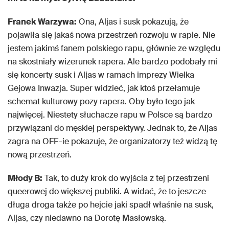
Franek Warzywa:
Ona, Aljas i susk pokazują, że
pojawiła się jakaś nowa przestrzeń rozwoju w rapie. Nie
jestem jakimś fanem polskiego rapu, głównie ze względu
na skostniały wizerunek rapera. Ale bardzo podobały mi
się koncerty susk i Aljas w ramach imprezy Wielka
Gejowa Inwazja. Super widzieć, jak ktoś przełamuje
schemat kulturowy pozy rapera. Oby było tego jak
najwięcej. Niestety słuchacze rapu w Polsce są bardzo
przywiązani do męskiej perspektywy. Jednak to, że Aljas
zagra na OFF-ie pokazuje, że organizatorzy też widzą tę
nową przestrzeń.
Młody B:
Tak, to duży krok do wyjścia z tej przestrzeni
queerowej do większej publiki. A widać, że to jeszcze
długa droga także po hejcie jaki spadł właśnie na susk,
Aljas, czy niedawno na Dorotę Masłowską.