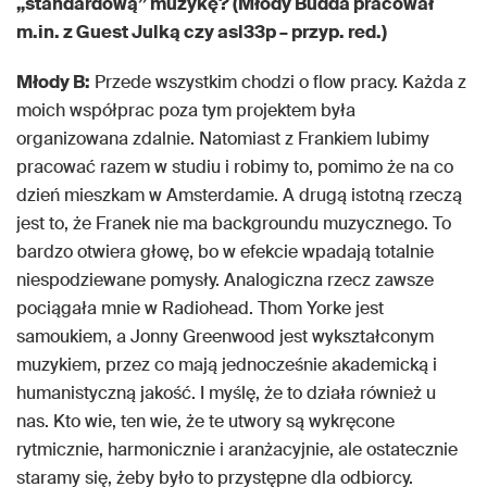
„standardową” muzykę? (Młody Budda pracował
m.in. z Guest Julką czy asl33p – przyp. red.)
Młody B:
Przede wszystkim chodzi o flow pracy. Każda z
moich współprac poza tym projektem była
organizowana zdalnie. Natomiast z Frankiem lubimy
pracować razem w studiu i robimy to, pomimo że na co
dzień mieszkam w Amsterdamie. A drugą istotną rzeczą
jest to, że Franek nie ma backgroundu muzycznego. To
bardzo otwiera głowę, bo w efekcie wpadają totalnie
niespodziewane pomysły. Analogiczna rzecz zawsze
pociągała mnie w Radiohead. Thom Yorke jest
samoukiem, a Jonny Greenwood jest wykształconym
muzykiem, przez co mają jednocześnie akademicką i
humanistyczną jakość. I myślę, że to działa również u
nas. Kto wie, ten wie, że te utwory są wykręcone
rytmicznie, harmonicznie i aranżacyjnie, ale ostatecznie
staramy się, żeby było to przystępne dla odbiorcy.