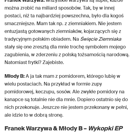
Franek Warzywa:
Wszystkie warzywa są super, każde
można zrobić na miliard sposobów. Tak, by w innej
postaci, niż ta najbardziej powszechna, było dla kogoś
smaczniejsze. Mam tak np. z ziemniakiem. Nie jestem
entuzjastą gotowanych ziemniaków, kojarzących się z
tradycyjnym polskim obiadem. Na
Święcie Ziemniaka
stały się one zresztą dla mnie trochę symbolem mojego
zagubienia, w zderzeniu z polską tożsamością narodową.
Natomiast frytki? Zajebiste.
Młody B:
A ja tak mam z pomidorem, którego lubię w
wielu postaciach. Na przykład w formie zupy
pomidorowej, keczupu, sosów. Ale zwykłe pomidory na
kanapce są totalnie nie dla mnie. Dopiero ostatnio się do
nich przekonuje. Jeszcze nie jestem przekonany w pełni,
ale idzie to w dobrą stronę.
Franek Warzywa & Młody B –
Wykopki EP