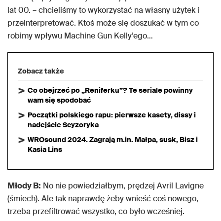
lat 00. – chcieliśmy to wykorzystać na własny użytek i
przeinterpretować. Ktoś może się doszukać w tym co
robimy wpływu Machine Gun Kelly’ego…
Zobacz także
Co obejrzeć po „Reniferku”? Te seriale powinny
wam się spodobać
Początki polskiego rapu: pierwsze kasety, dissy i
nadejście Scyzoryka
WROsound 2024. Zagrają m.in. Małpa, susk, Bisz i
Kasia Lins
Młody B:
No nie powiedziałbym, prędzej Avril Lavigne
(śmiech). Ale tak naprawdę żeby wnieść coś nowego,
trzeba przefiltrować wszystko, co było wcześniej.