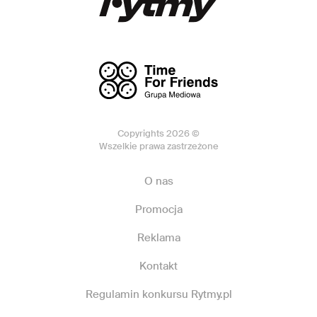
Copyrights 2026 ©
Wszelkie prawa zastrzeżone
O nas
Promocja
Reklama
Kontakt
Regulamin konkursu Rytmy.pl