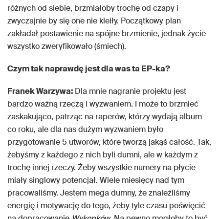
różnych od siebie, brzmiałoby trochę od czapy i
zwyczajnie by się one nie kleiły. Początkowy plan
zakładał postawienie na spójne brzmienie, jednak życie
wszystko zweryfikowało (śmiech).
Czym tak naprawdę jest dla was ta EP-ka?
Franek Warzywa:
Dla mnie nagranie projektu jest
bardzo ważną rzeczą i wyzwaniem. I może to brzmieć
zaskakująco, patrząc na raperów, którzy wydają album
co roku, ale dla nas dużym wyzwaniem było
przygotowanie 5 utworów, które tworzą jakąś całość. Tak,
żebyśmy z każdego z nich byli dumni, ale w każdym z
trochę innej rzeczy. Żeby wszystkie numery na płycie
miały singlowy potencjał. Wiele miesięcy nad tym
pracowaliśmy. Jestem mega dumny, że znaleźliśmy
energię i motywację do tego, żeby tyle czasu poświęcić
na dopracowanie
Wykopków
. Na pewno mogłoby to być