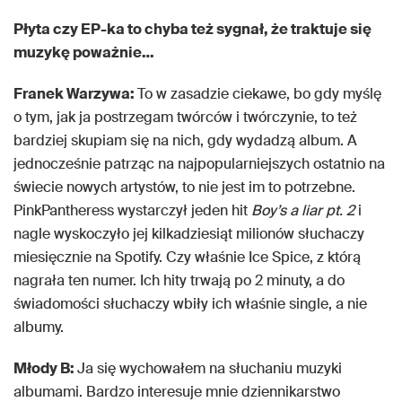
Płyta czy EP-ka to chyba też sygnał, że traktuje się
muzykę poważnie…
Franek Warzywa:
To w zasadzie ciekawe, bo gdy myślę
o tym, jak ja postrzegam twórców i twórczynie, to też
bardziej skupiam się na nich, gdy wydadzą album. A
jednocześnie patrząc na najpopularniejszych ostatnio na
świecie nowych artystów, to nie jest im to potrzebne.
PinkPantheress wystarczył jeden hit
Boy’s a liar pt. 2
i
nagle wyskoczyło jej kilkadziesiąt milionów słuchaczy
miesięcznie na Spotify. Czy właśnie Ice Spice, z którą
nagrała ten numer. Ich hity trwają po 2 minuty, a do
świadomości słuchaczy wbiły ich właśnie single, a nie
albumy.
Młody B:
Ja się wychowałem na słuchaniu muzyki
albumami. Bardzo interesuje mnie dziennikarstwo