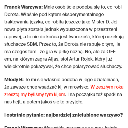
Franek Warzywa:
Mnie osobiście podoba się to, co robi
Dorota. Właśnie pod kątem eksperymentalnego
traktowania języka, co robiła jeszcze jako Mister D. Jej
nowa płyta została jednak wypuszczona w przestrzeni
rapowej, a to nie do końca jest twórczość, której oczekują
słuchacze SBM. Przez to, że Dorota nie rapuje o tym, ile
ma czegoś tam i że gra w piłkę nożną. No, ale za OFF-
em, na którym zagra Aljas, stoi Artur Rojek, który już
wielokrotnie pokazywał, że chce polaryzować słuchaczy.
Młody B:
To mi się właśnie podoba w jego działaniach,
że zawsze chce wsadzać kij w mrowisko.
W zeszłym roku
zresztą my byliśmy tym kijem
. I na początku też spadł na
nas hejt, a potem jakoś się to przyjęło.
I ostatnie pytanie: najbardziej znielubione warzywo?