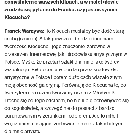
pomyślałem o waszych klipach, a w mojej głowie
zrodziło się pytanie do Franka: czy jesteś synem
Klocucha?
Franek Warzywa:
To Klocuch musiałby być dość starą
osobą (śmiech). A tak poważnie: bardzo doceniam
twórczość Klocucha i jego znaczenie, zarówno w
przestrzeni internetowej jak i środowisku artystycznym w
Polsce. Myślę, że przetarł szlaki dla mnie jako twórcy
wizualnego. Był doceniany bardzo przez środowisko
artystyczne w Polsce i potem dużo osób wiązało z tym
moją obecność galeryjną. Porównują do Klocucha to, co
tworzyłem i co razem tworzymy razem z Młodym B.
Trochę się od tego odcinam, bo nie lubię porównywać się
do kogokolwiek, a szczególnie do postaci z bardzo
ugruntowanym wizerunkiem i odbiorem. Ale to miłe i
wręcz onieśmielające, zestawianie mnie z tak istotnym
dla mnie artystą.