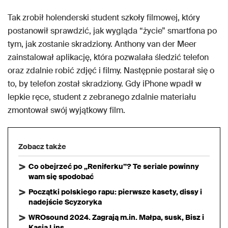
Tak zrobił holenderski student szkoły filmowej, który
postanowił sprawdzić, jak wygląda “życie” smartfona po
tym, jak zostanie skradziony. Anthony van der Meer
zainstalował aplikację, która pozwalała śledzić telefon
oraz zdalnie robić zdjęć i filmy. Następnie postarał się o
to, by telefon został skradziony. Gdy iPhone wpadł w
lepkie ręce, student z zebranego zdalnie materiału
zmontował swój wyjątkowy film.
Zobacz także
Co obejrzeć po „Reniferku”? Te seriale powinny
wam się spodobać
Początki polskiego rapu: pierwsze kasety, dissy i
nadejście Scyzoryka
WROsound 2024. Zagrają m.in. Małpa, susk, Bisz i
Kasia Lins