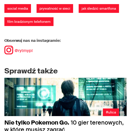
social media
prywatność w sieci
jak śledzić smartfona
film kradzionym telefonem
Obserwuj nas na instagramie:
@rytmypl
Sprawdź także
#ulica
Nie tylko Pokemon Go.
10 gier terenowych,
w które musisz zagrać