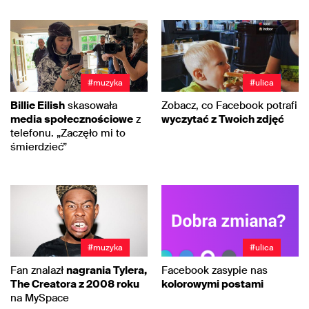
#muzyka
#ulica
Billie Eilish
skasowała
Zobacz, co Facebook potrafi
media społecznościowe
z
wyczytać z Twoich zdjęć
telefonu. „Zaczęło mi to
śmierdzieć”
#muzyka
#ulica
Fan znalazł
nagrania Tylera,
Facebook zasypie nas
The Creatora z 2008 roku
kolorowymi postami
na MySpace