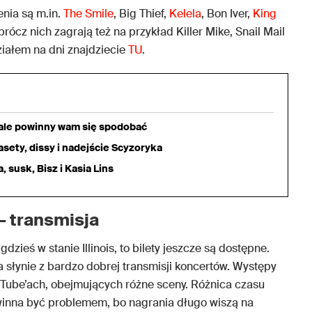
nia są m.in.
The Smile
, Big Thief,
Kelela
, Bon Iver,
King
ócz nich zagrają też na przykład Killer Mike, Snail Mail
ziałem na dni znajdziecie
TU
.
iale powinny wam się spodobać
sety, dissy i nadejście Scyzoryka
 susk, Bisz i Kasia Lins
– transmisja
 gdzieś w stanie Illinois, to bilety jeszcze są dostępne.
za słynie z bardzo dobrej transmisji koncertów. Występy
Tube’ach, obejmujących różne sceny. Różnica czasu
winna być problemem, bo nagrania długo wiszą na