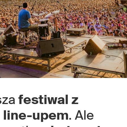
sza
festiwal z
line-upem
. Ale