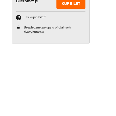
Biletomat.pl
KUP BILET
Jak kupić bilet?
Bezpieczne zakupy u oficjalnych
dystrybutorów