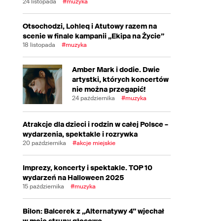
24 listopada
#muzyka
Otsochodzi, Lohleq i Atutowy razem na
scenie w finale kampanii „Ekipa na Życie”
18 listopada
#muzyka
Amber Mark i dodie. Dwie
artystki, których koncertów
nie można przegapić!
24 października
#muzyka
Atrakcje dla dzieci i rodzin w całej Polsce –
wydarzenia, spektakle i rozrywka
20 października
#akcje miejskie
Imprezy, koncerty i spektakle. TOP 10
wydarzeń na Halloween 2025
15 października
#muzyka
Bilon: Balcerek z „Alternatywy 4” wjechał
w moje struny głosowe