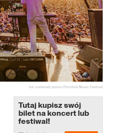
fot. materiały promo Pitchfork Music Festival
Tutaj kupisz swój
bilet na koncert lub
festiwal!