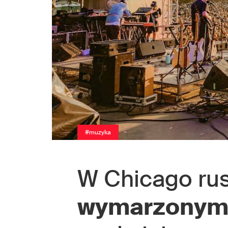
#muzyka
W Chicago ru
wymarzonym 