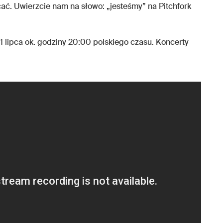
cać. Uwierzcie nam na słowo: „jesteśmy” na Pitchfork
21 lipca ok. godziny 20:00 polskiego czasu. Koncerty