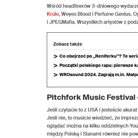
Wśród headlinerów 3-dniowego wydarze
Krule
, Weyes Blood i Perfume Genius. Opr
i JPEGMafia. Wszystkich artystów z pod
Zobacz także
Co obejrzeć po „Reniferku”? Te ser
Początki polskiego rapu: pierwsze ka
WROsound 2024. Zagrają m.in. Małpa,
Pitchfork Music Festival 
Jeśli czytacie to z USA i jesteście akurat
Jeśli nie, to musicie wiedzieć, że impre
oglądać można na kilku oddzielnych You
między Polską i Stanami również nie po