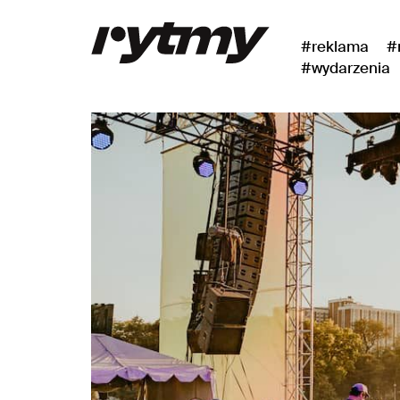
#reklama
#
#wydarzenia