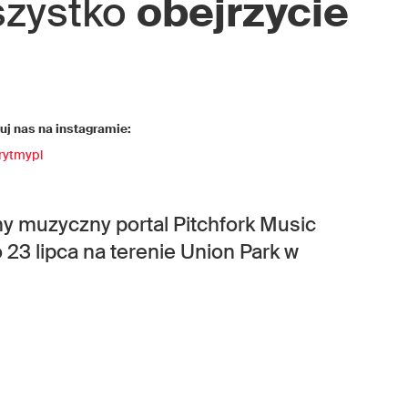
szystko
obejrzycie
j nas na instagramie:
rytmypl
y muzyczny portal Pitchfork Music
 23 lipca na terenie Union Park w