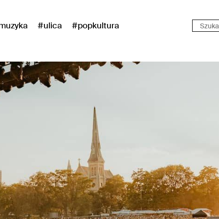
muzyka
#ulica
#popkultura