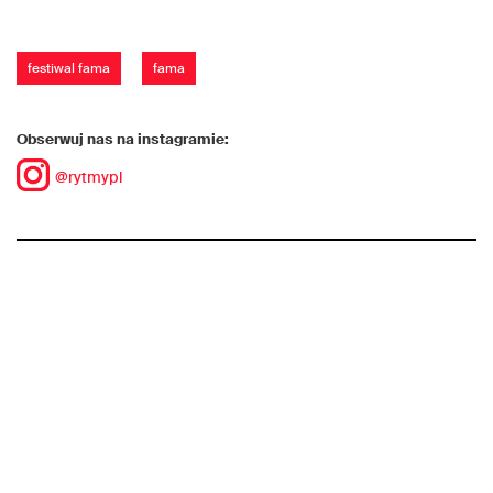
festiwal fama
fama
Obserwuj nas na instagramie:
@rytmypl