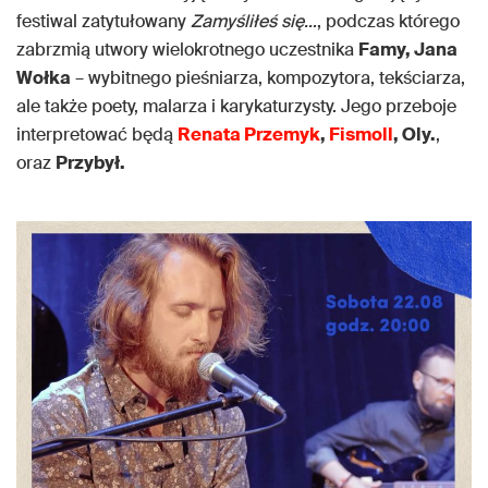
festiwal zatytułowany
Zamyśliłeś się…
, podczas którego
zabrzmią utwory wielokrotnego uczestnika
Famy, Jana
Wołka
– wybitnego pieśniarza, kompozytora, tekściarza,
ale także poety, malarza i karykaturzysty. Jego przeboje
interpretować będą
Renata Przemyk
,
Fismoll
, Oly.
,
oraz
Przybył.