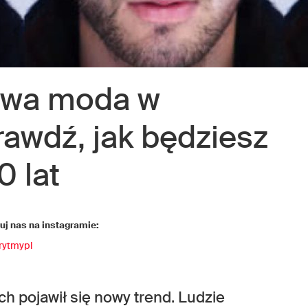
wa moda w
rawdź, jak będziesz
0 lat
j nas na instagramie:
rytmypl
 pojawił się nowy trend. Ludzie