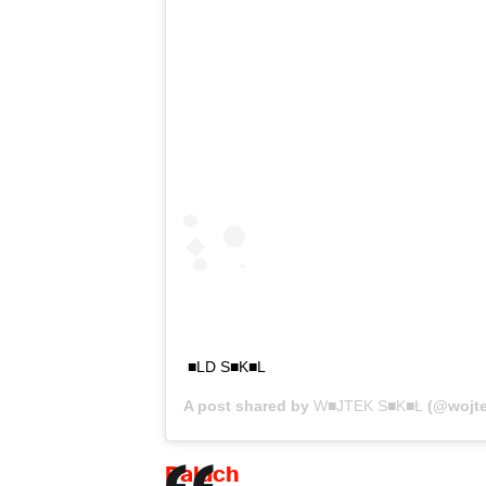
■LD S■K■L
A post shared by
W■JTEK S■K■Ł
(@wojte
Paluch