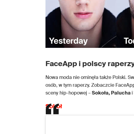
FaceApp i polscy raperz
Nowa moda nie ominęła także Polski. Sw
osób, w tym raperzy. Zobaczcie FaceApp 
sceny hip-hopowej –
Sokoła, Palucha
i
Sokół