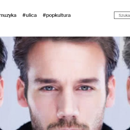
muzyka
#ulica
#popkultura