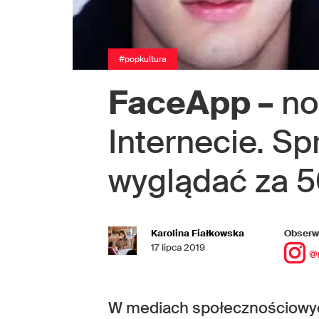
#popkultura
FaceApp –
no
Internecie. Sp
wyglądać za 5
Karolina Fiałkowska
Obserwu
17 lipca 2019
@
W mediach społecznościowych