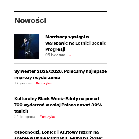
Nowości
Morrissey wystąpi w
Warszawie na Letniej Scenie
Progresji
05 kwietnia
#
Sylwester 2025/2026. Polecamy najlepsze
imprezy i wydarzenia
16 grudnia
#muzyka
Kulturalny Black Week: Bilety na ponad
700 wydarzeń w całej Polsce nawet 80%
taniej!
24 listopada
#muzyka
Otsochodzi, Lohleq i Atutowy razem na
scenie w finale kampanii „Ekipa na Życie”