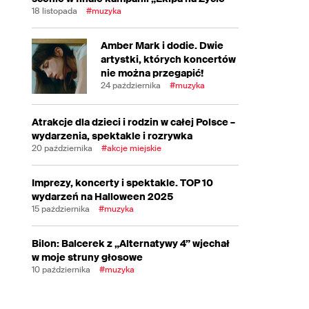
18 listopada
#muzyka
Amber Mark i dodie. Dwie
artystki, których koncertów
nie można przegapić!
24 października
#muzyka
Atrakcje dla dzieci i rodzin w całej Polsce –
wydarzenia, spektakle i rozrywka
20 października
#akcje miejskie
Imprezy, koncerty i spektakle. TOP 10
wydarzeń na Halloween 2025
15 października
#muzyka
Bilon: Balcerek z „Alternatywy 4” wjechał
w moje struny głosowe
10 października
#muzyka