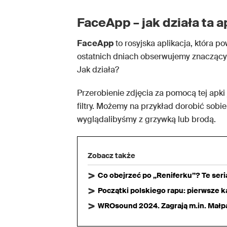
FaceApp – jak działa ta a
FaceApp
to rosyjska aplikacja, która p
ostatnich dniach obserwujemy znaczący w
Jak działa?
Przerobienie zdjęcia za pomocą tej apki
filtry. Możemy na przykład dorobić sobi
wyglądalibyśmy z grzywką lub brodą.
Zobacz także
Co obejrzeć po „Reniferku”? Te ser
Początki polskiego rapu: pierwsze ka
WROsound 2024. Zagrają m.in. Małpa,