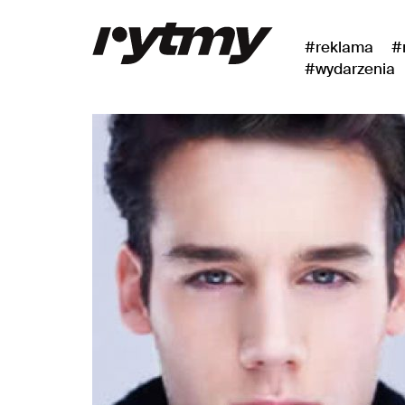
#reklama
#
#wydarzenia