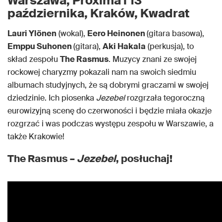
Warszawa, Proxima i 13
października, Kraków, Kwadrat
Lauri Ylönen
(wokal),
Eero Heinonen
(gitara basowa),
Emppu Suhonen
(gitara),
Aki Hakala
(perkusja), to
skład zespołu
The Rasmus
. Muzycy znani ze swojej
rockowej charyzmy pokazali nam na swoich siedmiu
albumach studyjnych, że są dobrymi graczami w swojej
dziedzinie. Ich piosenka
Jezebel
rozgrzała tegoroczną
eurowizyjną scenę do czerwoności i będzie miała okazje
rozgrzać i was podczas występu zespołu w Warszawie, a
także Krakowie!
The Rasmus –
Jezebel
, posłuchaj!