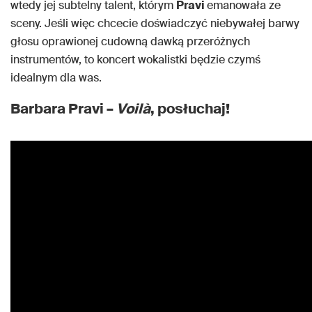
wtedy jej subtelny talent, którym
Pravi
emanowała ze
sceny. Jeśli więc chcecie doświadczyć niebywałej barwy
głosu oprawionej cudowną dawką przeróżnych
instrumentów, to koncert wokalistki będzie czymś
idealnym dla was.
Barbara Pravi –
Voilà
, posłuchaj!