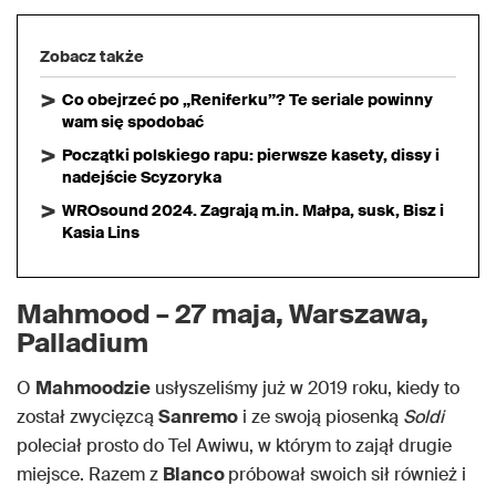
Zobacz także
Co obejrzeć po „Reniferku”? Te seriale powinny
wam się spodobać
Początki polskiego rapu: pierwsze kasety, dissy i
nadejście Scyzoryka
WROsound 2024. Zagrają m.in. Małpa, susk, Bisz i
Kasia Lins
Mahmood – 27 maja, Warszawa,
Palladium
O
Mahmoodzie
usłyszeliśmy już w 2019 roku, kiedy to
został zwycięzcą
Sanremo
i ze swoją piosenką
Soldi
poleciał prosto do Tel Awiwu, w którym to zajął drugie
miejsce. Razem z
Blanco
próbował swoich sił również i