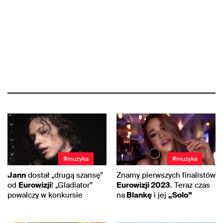
#muzyka
#muzyka
Jann
dostał „drugą szansę”
Znamy pierwszych finalistów
od
Eurowizji
! „Gladiator”
Eurowizji 2023
. Teraz czas
powalczy w konkursie
na
Blankę
i jej
„Solo”