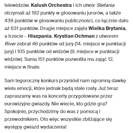
telewidzów.
Kalush Orchestra
i ich utwór
Stefania
otrzymali aż 192 punkty w głosowaniu jurorów, a także
439 punktów w głosowaniu publiczności, co łącznie dało
aż 631 punktów. Drugie miejsce zajęła
Wielka Brytania
,
a trzecie –
Hiszpania
.
Krystian Ochman
z utworem
River
zebrał 46 punktów od jury (14. miejsce w punktacji
jury) i 105 punktów od widzów (9. miejsce w punktacji
widzów). Suma 151 punktów pozwoliła mu zająć 12.
miejsce w finale.
Sam tegoroczny konkurs przyniósł nam ogromną dawkę
wielu emocji, które jednak będą stale rosły. Już teraz
zapraszamy was na koncerty przygotowane przez
eurowizyjne gwiazdy. Nie wiecie, kto gdzie gra?
Spokojnie, przychodzimy do was z pomocą i
przewodnikiem. Oto więc wszystkie zbliżające się
występy gwiazd wydarzenia!