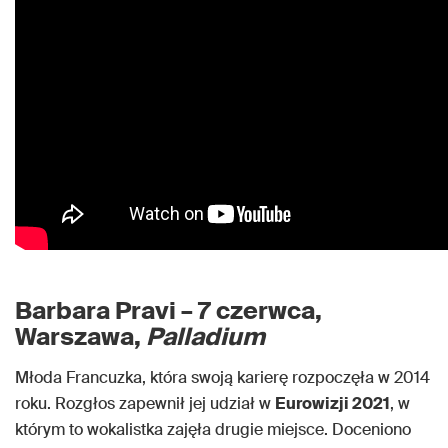
Barbara Pravi – 7 czerwca,
Warszawa,
Palladium
Młoda Francuzka, która swoją karierę rozpoczęła w 2014
roku. Rozgłos zapewnił jej udział w
Eurowizji 2021
, w
którym to wokalistka zajęła drugie miejsce. Doceniono