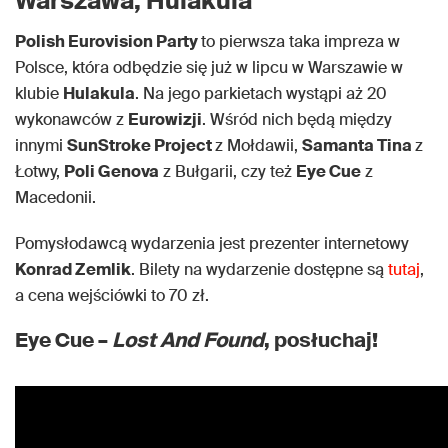
Warszawa, Hulakula
Polish Eurovision Party
to pierwsza taka impreza w
Polsce, która odbędzie się już w lipcu w Warszawie w
klubie
Hulakula
. Na jego parkietach wystąpi aż 20
wykonawców z
Eurowizji
. Wśród nich będą między
innymi
SunStroke Project
z Mołdawii,
Samanta Tina
z
Łotwy,
Poli Genova
z Bułgarii, czy też
Eye Cue
z
Macedonii.
Pomysłodawcą wydarzenia jest prezenter internetowy
Konrad Zemlik
. Bilety na wydarzenie dostępne są
tutaj
,
a cena wejściówki to 70 zł.
Eye Cue –
Lost And Found
, posłuchaj!