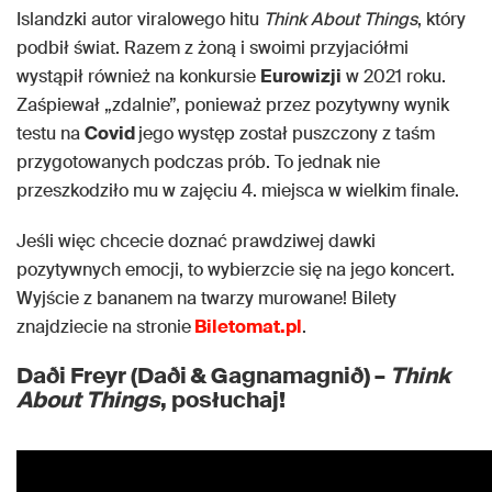
Islandzki autor viralowego hitu
Think About Things
, który
podbił świat. Razem z żoną i swoimi przyjaciółmi
wystąpił również na konkursie
Eurowizji
w 2021 roku.
Zaśpiewał „zdalnie”, ponieważ przez pozytywny wynik
testu na
Covid
jego występ został puszczony z taśm
przygotowanych podczas prób. To jednak nie
przeszkodziło mu w zajęciu 4. miejsca w wielkim finale.
Jeśli więc chcecie doznać prawdziwej dawki
pozytywnych emocji, to wybierzcie się na jego koncert.
Wyjście z bananem na twarzy murowane! Bilety
znajdziecie na stronie
Biletomat.pl
.
Daði Freyr (Daði & Gagnamagnið) –
Think
About Things
, posłuchaj!