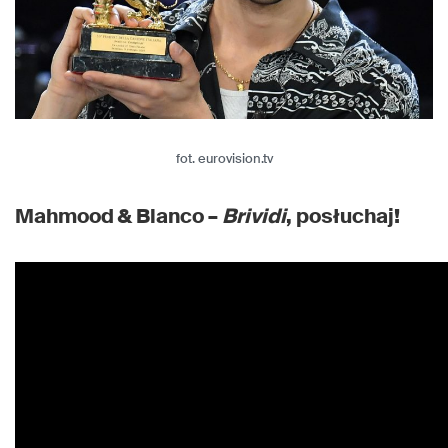
fot. eurovision.tv
Mahmood & Blanco –
Brividi
, posłuchaj!