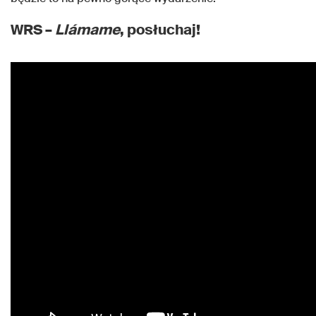
WRS –
Llámame
, posłuchaj!