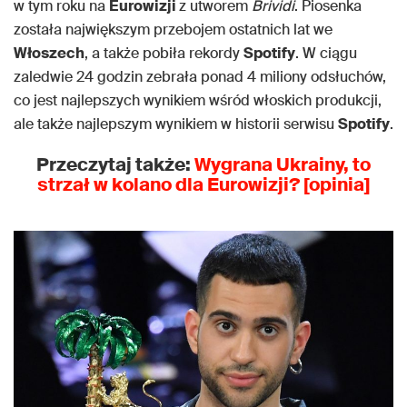
w tym roku na
Eurowizji
z utworem
Brividi
. Piosenka
została największym przebojem ostatnich lat we
Włoszech
, a także pobiła rekordy
Spotify
. W ciągu
zaledwie 24 godzin zebrała ponad 4 miliony odsłuchów,
co jest najlepszych wynikiem wśród włoskich produkcji,
ale także najlepszym wynikiem w historii serwisu
Spotify
.
Przeczytaj także:
Wygrana Ukrainy, to
strzał w kolano dla Eurowizji? [opinia]