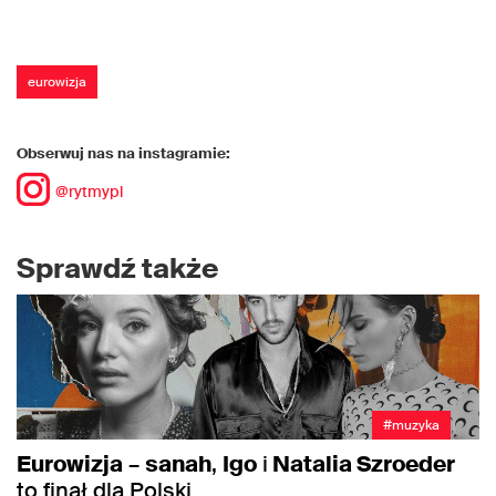
eurowizja
Obserwuj nas na instagramie:
@rytmypl
Sprawdź także
#muzyka
Eurowizja
–
sanah
,
Igo
i
Natalia Szroeder
to finał dla Polski