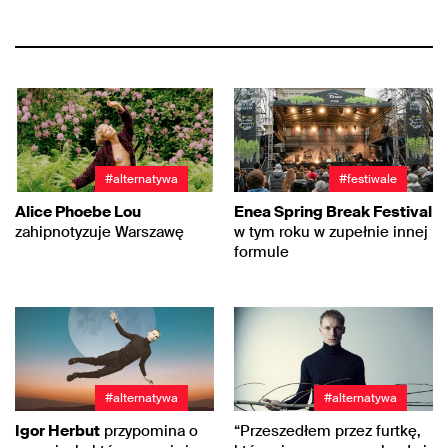
#alternatywa
#festiwale
Alice Phoebe Lou
Enea Spring Break Festival
zahipnotyzuje Warszawę
w tym roku w zupełnie innej
formule
#alternatywa
#alternatywa
Igor Herbut
przypomina o
“Przeszedłem przez furtkę,