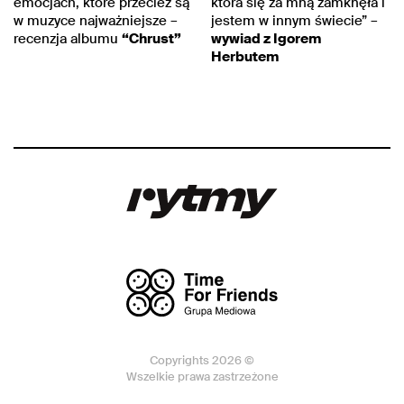
emocjach, które przecież są
która się za mną zamknęła i
w muzyce najważniejsze –
jestem w innym świecie” –
recenzja albumu
“Chrust”
wywiad z Igorem
Herbutem
Copyrights 2026 ©
Wszelkie prawa zastrzeżone