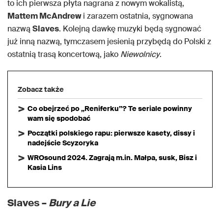
to ich pierwsza płyta nagrana z nowym wokalistą,
Mattem McAndrew
i zarazem ostatnia, sygnowana
nazwą
Slaves
. Kolejną dawkę muzyki będą sygnować
już inną nazwą, tymczasem jesienią przybędą do Polski z
ostatnią trasą koncertową, jako
Niewolnicy
.
Zobacz także
Co obejrzeć po „Reniferku”? Te seriale powinny
wam się spodobać
Początki polskiego rapu: pierwsze kasety, dissy i
nadejście Scyzoryka
WROsound 2024. Zagrają m.in. Małpa, susk, Bisz i
Kasia Lins
Slaves –
Bury a Lie