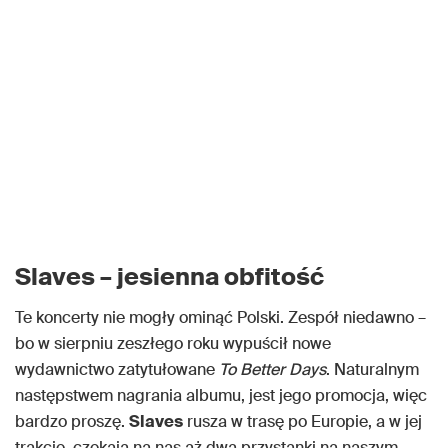
Slaves – jesienna obfitość
Te koncerty nie mogły ominąć Polski. Zespół niedawno –
bo w sierpniu zeszłego roku wypuścił nowe
wydawnictwo zatytułowane
To Better Days
. Naturalnym
następstwem nagrania albumu, jest jego promocja, więc
bardzo proszę.
Slaves
rusza w trasę po Europie, a w jej
trakcie, czekają na nas aż dwa przystanki na naszym