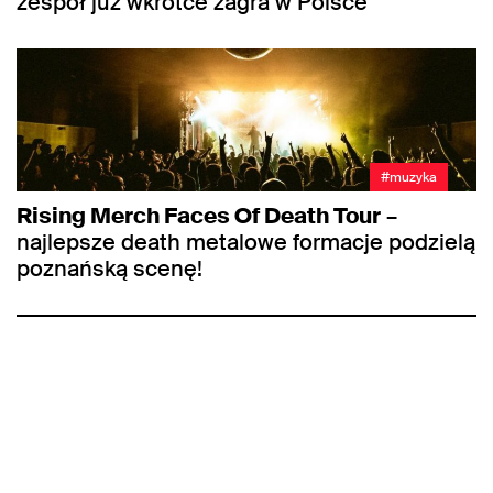
zespół już wkrótce zagra w Polsce
#muzyka
Rising Merch Faces Of Death Tour
–
najlepsze death metalowe formacje podzielą
poznańską scenę!