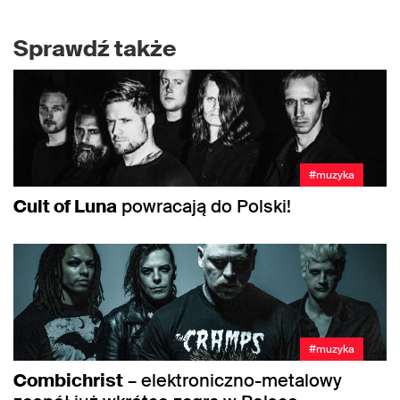
Sprawdź także
#muzyka
Cult of Luna
powracają do Polski!
#muzyka
Combichrist
– elektroniczno-metalowy