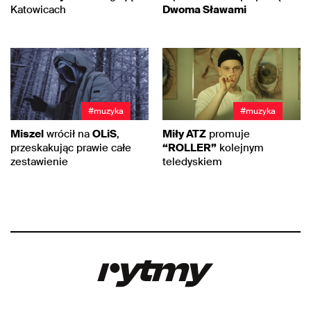
Katowicach
Dwoma Sławami
#muzyka
#muzyka
Miszel
wrócił na
OLiS
,
Miły ATZ
promuje
przeskakując prawie całe
“ROLLER”
kolejnym
zestawienie
teledyskiem