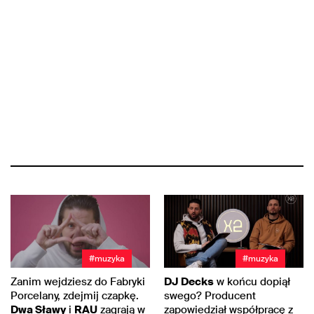
#muzyka
#muzyka
Zanim wejdziesz do Fabryki
DJ Decks
w końcu dopiął
Porcelany, zdejmij czapkę.
swego? Producent
Dwa Sławy
i
RAU
zagrają w
zapowiedział współpracę z