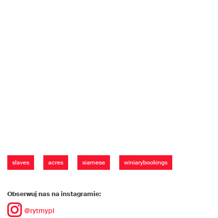
slaves
acres
siamese
winiarybookings
Obserwuj nas na instagramie:
@rytmypl