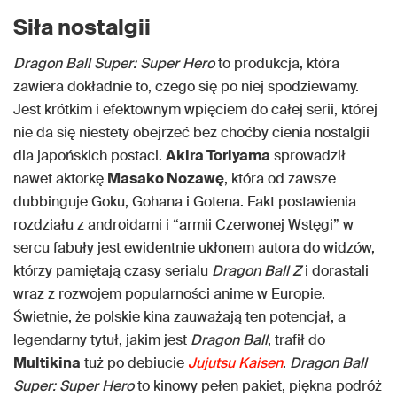
Siła nostalgii
Dragon Ball Super: Super Hero
to produkcja, która
zawiera dokładnie to, czego się po niej spodziewamy.
Jest krótkim i efektownym wpięciem do całej serii, której
nie da się niestety obejrzeć bez choćby cienia nostalgii
dla japońskich postaci.
Akira Toriyama
sprowadził
nawet aktorkę
Masako Nozawę
, która od zawsze
dubbinguje Goku, Gohana i Gotena. Fakt postawienia
rozdziału z androidami i “armii Czerwonej Wstęgi” w
sercu fabuły jest ewidentnie ukłonem autora do widzów,
którzy pamiętają czasy serialu
Dragon Ball Z
i dorastali
wraz z rozwojem popularności anime w Europie.
Świetnie, że polskie kina zauważają ten potencjał, a
legendarny tytuł, jakim jest
Dragon Ball
, trafił do
Multikina
tuż po debiucie
Jujutsu Kaisen
.
Dragon Ball
Super: Super Hero
to kinowy pełen pakiet, piękna podróż