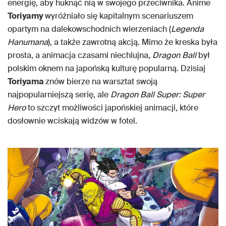
energię, aby huknąć nią w swojego przeciwnika. Anime
Toriyamy
wyróżniało się kapitalnym scenariuszem
opartym na dalekowschodnich wierzeniach (
Legenda
Hanumana
), a także zawrotną akcją. Mimo że kreska była
prosta, a animacja czasami niechlujna,
Dragon Ball
był
polskim oknem na japońską kulturę popularną. Dzisiaj
Toriyama
znów bierze na warsztat swoją
najpopularniejszą serię, ale
Dragon Ball Super: Super
Hero
to szczyt możliwości japońskiej animacji, które
dosłownie wciskają widzów w fotel.