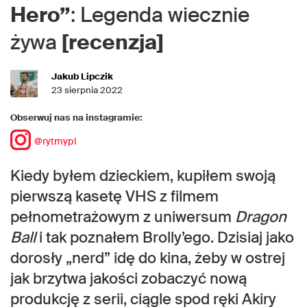
Hero”
: Legenda wiecznie
żywa
[recenzja]
Jakub Lipczik
23 sierpnia 2022
Obserwuj nas na instagramie:
@rytmypl
Kiedy byłem dzieckiem, kupiłem swoją
pierwszą kasetę VHS z filmem
pełnometrażowym z uniwersum
Dragon
Ball
i tak poznałem Brolly’ego. Dzisiaj jako
dorosły „nerd” idę do kina, żeby w ostrej
jak brzytwa jakości zobaczyć nową
produkcję z serii, ciągle spod ręki Akiry