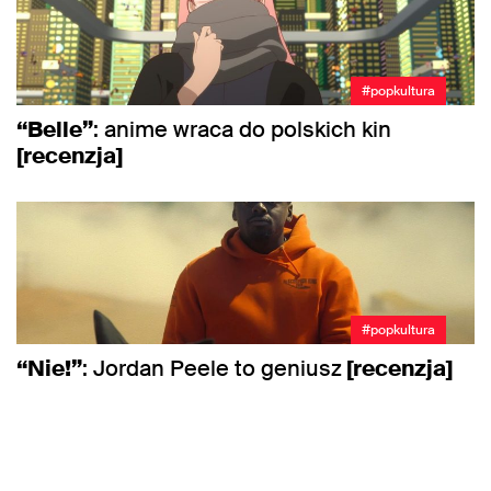
#popkultura
“Belle”
: anime wraca do polskich kin
[recenzja]
#popkultura
“Nie!”
: Jordan Peele to geniusz
[recenzja]