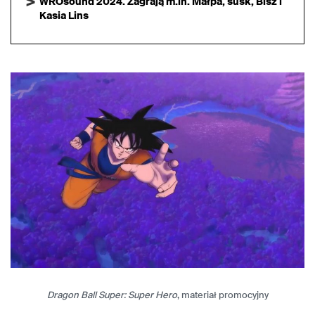
WROsound 2024. Zagrają m.in. Małpa, susk, Bisz i
Kasia Lins
Dragon Ball Super: Super Hero
, materiał promocyjny