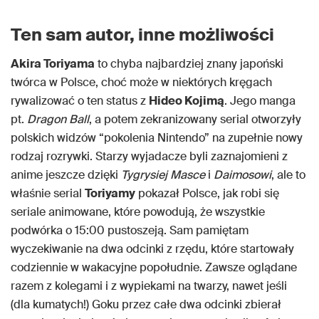
Ten sam autor, inne możliwości
Akira Toriyama
to chyba najbardziej znany japoński
twórca w Polsce, choć może w niektórych kręgach
rywalizować o ten status z
Hideo Kojimą
. Jego manga
pt.
Dragon Ball
, a potem zekranizowany serial otworzyły
polskich widzów “pokolenia Nintendo” na zupełnie nowy
rodzaj rozrywki. Starzy wyjadacze byli zaznajomieni z
anime jeszcze dzięki
Tygrysiej Masce
i
Daimosowi
, ale to
właśnie serial
Toriyamy
pokazał Polsce, jak robi się
seriale animowane, które powodują, że wszystkie
podwórka o 15:00 pustoszeją. Sam pamiętam
wyczekiwanie na dwa odcinki z rzędu, które startowały
codziennie w wakacyjne popołudnie. Zawsze oglądane
razem z kolegami i z wypiekami na twarzy, nawet jeśli
(dla kumatych!) Goku przez całe dwa odcinki zbierał