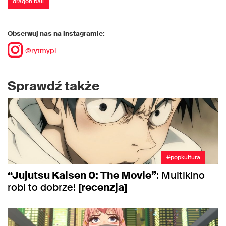
dragon ball
Obserwuj nas na instagramie:
@rytmypl
Sprawdź także
#popkultura
“Jujutsu Kaisen 0: The Movie”
: Multikino
robi to dobrze!
[recenzja]