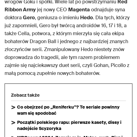
wrogów Goku i spółki. Wiele lat po powstrzymaniu
Red
Ribbon Army
jej nowy CEO
Magenta
odnajduje syna
doktora
Gero
, geniusza o imieniu
Hedo
. Dla tych, którzy
już zapomnieli, Gero był twórcą androidów 16, 17 i 18, a
także Cella, potwora, z którym mierzyła się cała ekipa
bohaterów Dragon Ball i jednego z najbardziej znanych
złoczyńców serii. Zmanipulowany Hedo niestety znów
doprowadza do tragedii, ale tym razem problemem
zajmie się najciekawszy duet serii, czyli Gohan, Picollo z
małą pomocą zupełnie nowych bohaterów.
Zobacz także
Co obejrzeć po „Reniferku”? Te seriale powinny
wam się spodobać
Początki polskiego rapu: pierwsze kasety, dissy i
nadejście Scyzoryka