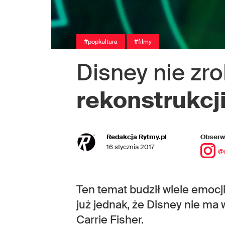
#popkultura
#filmy
Disney nie zro
rekonstrukcji
Redakcja Rytmy.pl
Obserwu
16 stycznia 2017
@
Ten temat budził wiele emoc
już jednak, że Disney nie m
Carrie Fisher.