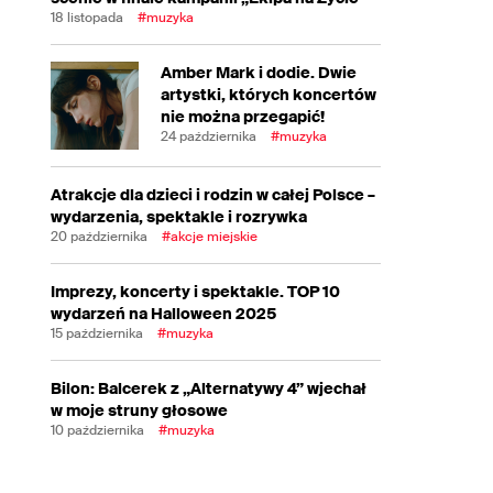
18 listopada
#muzyka
Amber Mark i dodie. Dwie
artystki, których koncertów
nie można przegapić!
24 października
#muzyka
Atrakcje dla dzieci i rodzin w całej Polsce –
wydarzenia, spektakle i rozrywka
20 października
#akcje miejskie
Imprezy, koncerty i spektakle. TOP 10
wydarzeń na Halloween 2025
15 października
#muzyka
Bilon: Balcerek z „Alternatywy 4” wjechał
w moje struny głosowe
10 października
#muzyka