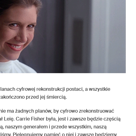
lanach cyfrowej rekonstrukcji postaci, a wszystkie
zakończono przed jej śmiercią.
nie ma żadnych planów, by cyfrowo zrekonstruować
ł Leię. Carrie Fisher była, jest i zawsze będzie częścią
zką, naszym generałem i przede wszystkim, naszą
ciliśmy. Pielęgnujemy pamięć o niej i zawsze będziemy