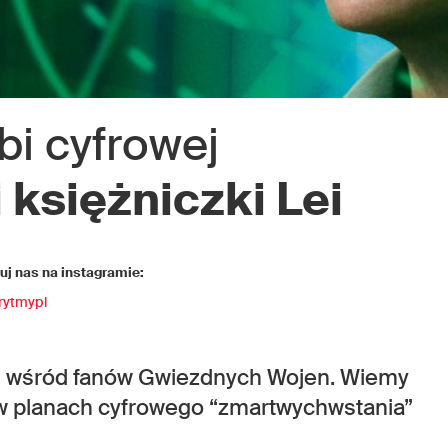
bi cyfrowej
 księżniczki Lei
j nas na instagramie:
rytmypl
ji wśród fanów Gwiezdnych Wojen. Wiemy
a w planach cyfrowego “zmartwychwstania”