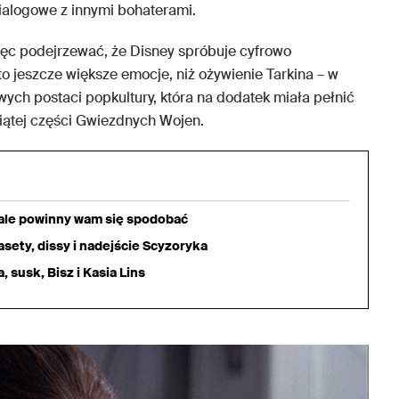
ialogowe z innymi bohaterami.
ięc podejrzewać, że Disney spróbuje cyfrowo
to jeszcze większe emocje, niż ożywienie Tarkina – w
wych postaci popkultury, która na dodatek miała pełnić
iątej części Gwiezdnych Wojen.
iale powinny wam się spodobać
sety, dissy i nadejście Scyzoryka
 susk, Bisz i Kasia Lins