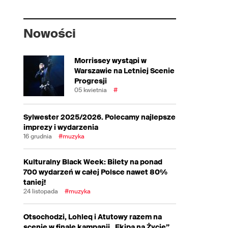
Nowości
Morrissey wystąpi w
Warszawie na Letniej Scenie
Progresji
05 kwietnia
#
Sylwester 2025/2026. Polecamy najlepsze
imprezy i wydarzenia
16 grudnia
#muzyka
Kulturalny Black Week: Bilety na ponad
700 wydarzeń w całej Polsce nawet 80%
taniej!
24 listopada
#muzyka
Otsochodzi, Lohleq i Atutowy razem na
scenie w finale kampanii „Ekipa na Życie”