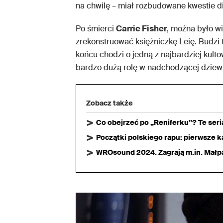
na chwilę – miał rozbudowane kwestie d
Po śmierci
Carrie Fisher
, można było w
zrekonstruować księżniczkę Leię. Budzi 
końcu chodzi o jedną z najbardziej kulto
bardzo dużą rolę w nadchodzącej dziew
Zobacz także
Co obejrzeć po „Reniferku”? Te ser
Początki polskiego rapu: pierwsze ka
WROsound 2024. Zagrają m.in. Małpa,