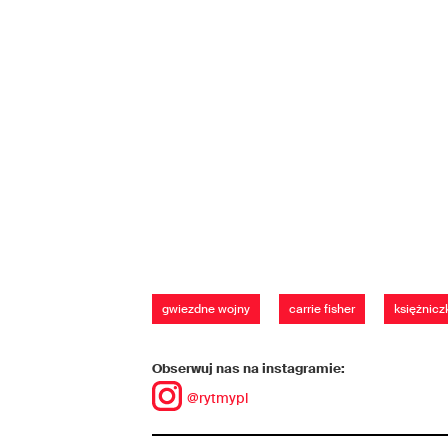
gwiezdne wojny
carrie fisher
księżnicz
Obserwuj nas na instagramie:
@rytmypl