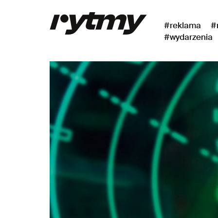
#reklama
#
#wydarzenia