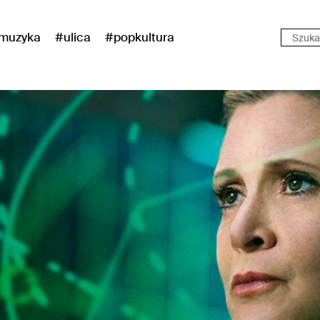
muzyka
#ulica
#popkultura