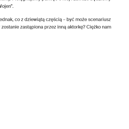
Wojen”.
ednak, co z dziewiątą częścią – być może scenariusz
r zostanie zastąpiona przez inną aktorkę? Ciężko nam