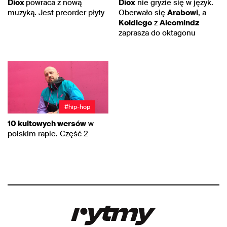
Diox
powraca z nową
Diox
nie gryzie się w język.
muzyką. Jest preorder płyty
Oberwało się
Arabowi
, a
Koldiego
z
Alcomindz
zaprasza do oktagonu
#hip-hop
10 kultowych wersów
w
polskim rapie. Część 2