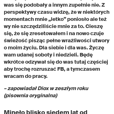
was się podobały a innym zupełnie nie. Z
perspektywy czasu widzę, że w niektórych
momentach mnie „letko” poniosło ale też
wy nie szczędziliście mnie za to. Cieszę
się, że się zresetowałem i na nowo czuje
świeżość pisząc pełne wrażliwości utwory
o moim życiu. Dla siebie i dla was. Życzę
wam udanej soboty i niedzieli. Będę
wkrótce odzywał się do was tutaj częściej
aby trochę rozruszać FB, a tymczasem
wracam do pracy.
– zapowiadał Diox w zeszłym roku
(pisownia oryginalna)
Minęło blisko siedem lat od