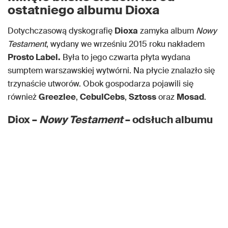
ostatniego albumu Dioxa
Dotychczasową dyskografię
Dioxa
zamyka album
Nowy
Testament
, wydany we wrześniu 2015 roku nakładem
Prosto Label.
Była to jego czwarta płyta wydana
sumptem warszawskiej wytwórni. Na płycie znalazło się
trzynaście utworów. Obok gospodarza pojawili się
również
Greezlee
,
CebulCebs
,
Sztoss
oraz
Mosad
.
Diox –
Nowy Testament
– odsłuch albumu