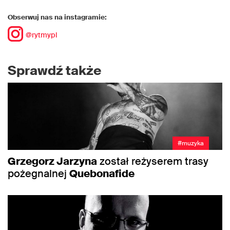
Obserwuj nas na instagramie:
@rytmypl
Sprawdź także
#muzyka
Grzegorz Jarzyna
został reżyserem trasy
pożegnalnej
Quebonafide