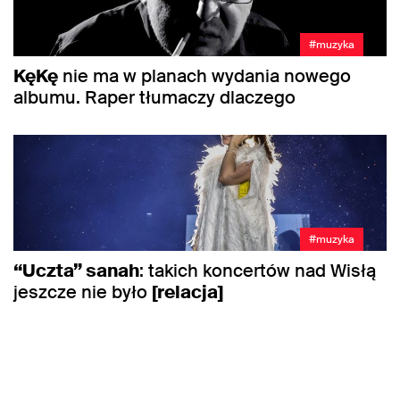
#muzyka
KęKę
nie ma w planach wydania nowego
albumu. Raper tłumaczy dlaczego
#muzyka
“Uczta” sanah
: takich koncertów nad Wisłą
jeszcze nie było
[relacja]