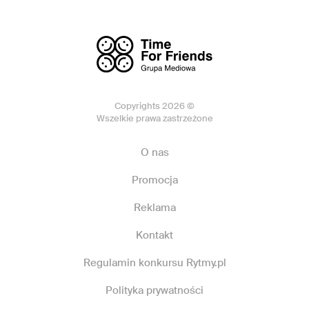
Copyrights 2026 ©
Wszelkie prawa zastrzeżone
O nas
Promocja
Reklama
Kontakt
Regulamin konkursu Rytmy.pl
Polityka prywatności