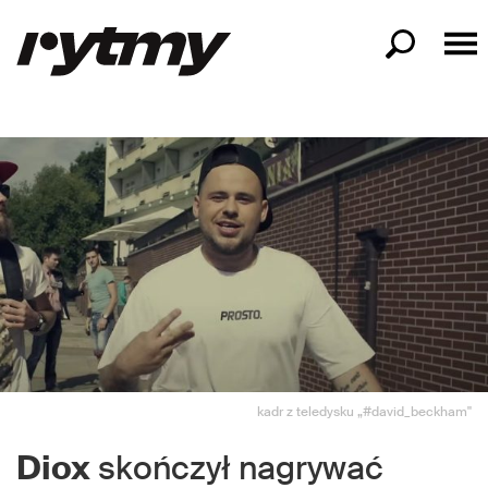
kadr z teledysku „#david_beckham"
Diox
skończył nagrywać